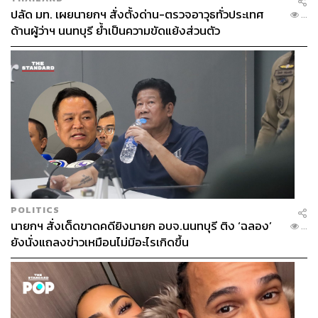
ปลัด มท. เผยนายกฯ สั่งตั้งด่าน-ตรวจอาวุธทั่วประเทศ
...
ด้านผู้ว่าฯ นนทบุรี ย้ำเป็นความขัดแย้งส่วนตัว
POLITICS
นายกฯ สั่งเด็ดขาดคดียิงนายก อบจ.นนทบุรี ติง ‘ฉลอง’
...
ยังนั่งแถลงข่าวเหมือนไม่มีอะไรเกิดขึ้น