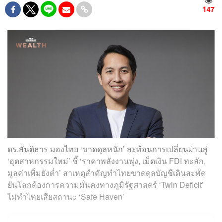
147
ดร.สันติธาร มองไทย ‘ขาดดุลหนัก’ สะท้อนการเปลี่ยนผ่านสู่
‘อุตสาหกรรมใหม่’ ชี้ ‘ราคาพลังงานพุ่ง, เม็ดเงิน FDI ทะลัก,
มูลค่าเพิ่มยังต่ำ’ สาเหตุสำคัญทำไทยขาดดุลบัญชีเดินสะพัด
ยันโลกต้องการความมั่นคงทางภูมิรัฐศาสตร์ ‘Twin Deficit’
ไม่ทำไทยเสียสถานะ ‘Safe Haven’