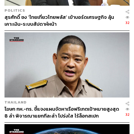
เศรษฐกิจและการลงทุน กลุ่มธุรกิจการเงินเกียรตินาคินภัทร
ได้ออกมาแสดงความกังวลว่าไทยอาจกำลังก้าวเข้าสู่ภาวะ
POLITICS
‘ขาดดุลบัญชีเดินสะพัด’ และเสี่ยงเข้าสู่ภาวะ ‘Twin Deficit’
สุรศักดิ์ ชง ‘ไทยเที่ยวไทยพลัส’ เข้าบอร์ดเศรษฐกิจ ลุ้น
หรือการขาดดุลแฝด ทั้งดุลการคลังและดุลบัญชีเดินสะพัด ซึ่ง
32
เคาะเงิน-ระบบสัปดาห์หน้า
อาจทำให้นักลงทุนระดับโลก จะไม่ได้มองไทยเป็นหลุมหลบ
ภัย (Safe Haven) อีกต่อไป
โดยภาวะการค้าของไทยในเดือนเมษายน 2569 มีการขาด
ดุลสูงสุดเป็นประวัติการณ์ คิดเป็นมูลค่า 10,021.3 ล้าน
ดอลลาร์สหรัฐฯ จากการนำเข้าที่ขยายตัวสูงสุดในรอบ 56
เดือน ซึ่งเป็นผลจากการนำเข้าวัตถุดิบกึ่งสำเร็จรูปสินค้า
อิเล็กทรอนิกส์ที่ขยายตัว และราคาพลังงานที่ปรับตัวสูงขึ้น
จากสถานการณ์โลก
อย่างไรก็ตาม ดร.สันติธารระบุว่า นิยามของ ‘Safe Haven’
THAILAND
ในมุมของ ดร.พิพัฒน์ เชื่อมโยงกับความมั่นคงของค่าเงิน ซึ่ง
โฆษก กห.-ทร. ชี้แจงแผนจัดหาเรือฟริเกตเป้าหมายสูงสุด
หมายถึงการมีสกุลเงินที่แข็งค่าและมีเสถียรภาพสูง จากบัญชี
32
8 ลำ พิจารณาแยกทีละลำ โปร่งใส ไร้ล็อกสเปก
เดินสะพัดที่เกินดุลต่อเนื่อง ‘Safe Haven’ ตามนิยามดังกล่าว
จึงมีความสำคัญต่อกลุ่มนักลงทุนพันธบัตร (Bond)