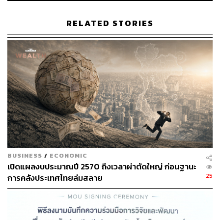
FDI ไหลเข้ามาสูง เพราะประเทศยังไม่สามารถผลิตเองได้
ทั้งหมด แต่หากท้ายที่สุดการลงทุนเหล่านี้ช่วยยกระดับความ
RELATED STORIES
สามารถในการแข่งขันด้านการส่งออก ทำให้ไทยผลิตสินค้า
ได้มากขึ้น และก้าวเข้าสู่อุตสาหกรรมใหม่ได้จริง นั่นจะกลาย
เป็น Growth Story ของเศรษฐกิจไทยในระยะยาว” ดร.สันติ
ธารกล่าว
เปิด 3 สาเหตุบัญชีเดินสะพัดติดลบ
สำหรับสาเหตุที่บัญชีเดินสะพัดติดลบในปัจจุบัน ดร.สันติธาร
ระบุว่ามาจาก 3 ปัจจัยด้วยกัน ดังนี้
BUSINESS
/
ECONOMIC
เปิดแผลงบประมาณปี 2570 ถึงเวลาผ่าตัดใหญ่ ก่อนฐานะ
1) ราคาพลังงานที่ปรับตัวสูงขึ้น เนื่องจากไทยเป็นประเทศ
25
การคลังประเทศไทยล่มสลาย
ผู้นำเข้าพลังงานสุทธิ (Net importer) ถือเป็นจุดเปราะบางของ
เศรษฐกิจในประเทศ ซึ่งเป็นสาเหตุสำคัญที่รัฐบาลมุ่งมั่นผลัก
ดันให้เกิดการเปลี่ยนผ่านพลังงาน