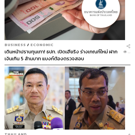
BUSINESS
/
ECONOMIC
เดินหน้าปราบทุนเทา! ธปท. เปิดเฮียริง ร่างเกณฑ์ใหม่ ฝาก
...
เงินเกิน 5 ล้านบาท แบงก์ต้องตรวจสอบ
THAILAND