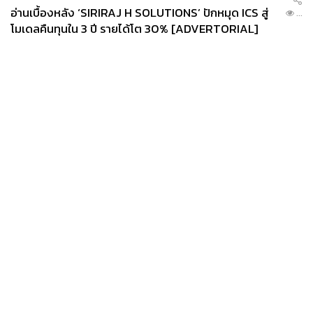
อ่านเบื้องหลัง ‘SIRIRAJ H SOLUTIONS’ ปักหมุด ICS สู่
...
โมเดลคืนทุนใน 3 ปี รายได้โต 30% [ADVERTORIAL]
News
Wealth
Pop
Podcast
Video
Now
Opinion
Careers
Events
Privacy
About
Contact
Policy
FOR
ADVERTISING
MEMBERSHIP