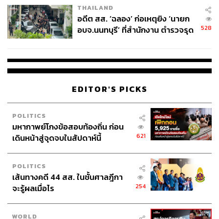
ดร.สันติธาร
THAILAND
อดีต สส. ‘ฉลอง’ ก่อเหตุยิง ‘นายก
อย่างไรก็ตาม ดร.สันติธารระบุว่า ภาคท่องเที่ยวไทยยังมี
528
อบจ.นนทบุรี’ ที่สำนักงาน ตำรวจรุด
ความสำคัญต่อเศรษฐกิจ แต่จำเป็นต้องเปลี่ยนผ่านจากการ
ลงพื้นที่
เน้นจำนวนนักท่องเที่ยวจำนวนมาก หรือระดับ 40 ล้านคนต่อ
ปี ไปสู่การท่องเที่ยวคุณภาพที่สร้างรายได้ต่อหัวสูงขึ้น
กระทบสิ่งแวดล้อมน้อยลง และบริหารจัดการได้อย่างยั่งยืน
มากกว่าเดิม
EDITOR'S PICKS
สามารถติดตาม THE STANDARD WEALTH
POLITICS
มหากาพย์โกงข้อสอบท้องถิ่น ก่อน
ผ่านแอปพลิเคชันต่างๆ ที่คุณสะดวกหรือใช้งานอยู่แล้วได้เลย
621
เดินหน้าสู่จุดจบในสัปดาห์นี้
POLITICS
เส้นทางคดี 44 สส. ในชั้นศาลฎีกา
254
จะรู้ผลเมื่อไร
TAGS:
FDI
Thailand
สันติธาร เสถียรไทย
ขาดดุลการค้า
Safe Haven
พิพัฒน์ เหลืองนฤมิตรชัย
เศรษฐกิจไทย
กระทรวงการคลัง
WORLD