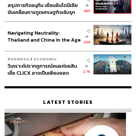
สรุปภารกิจอนุทิน เยือนอินโดนีเซีย
565
ขับเคลื่อนการทูตเศรษฐกิจเชิงรุก
ประกาศหุ้นส่วนยุทธศาสตร์ไทย –
อินโดนีเซีย
Navigating Neutrality:
Thailand and China in the Age
209
of a New Global Order
147
BUSINESS
/
ECONOMIC
วิเคราะห์ปรากฏการณ์คนแห่ขอสิน
ABOUT THE AUTHOR
2.7K
เชื่อ CLICX อาจเป็นเพียงยอด
ภูเขาน้ำแข็ง ของปัญหาหนี้ครัว
ปวริศ อำนวยพรไพศาล
เรือนไทยที่ถูกซุกไว้
Content Creator สำนักข่าว THE
STANDARD WEALTH
LATEST STORIES