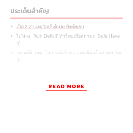
ประเด็นสำคัญ
เปิด 3 สาเหตุบัญชีเดินสะพัดติดลบ
ไม่ห่วง ‘Twin Deficit’ ทำไทยเสียสถานะ ‘Safe Have
n’
‘ท่องเที่ยวลด’ โอกาสดีสร้างความเข้มแข็งภาคการผ
ลิต
READ MORE
วันนี้ (29 พฤษภาคม) ดร.สันติธาร เสถียรไทย กรรมการผู้ช่วย
รัฐมนตรีว่าการกระทรวงการคลัง กล่าวว่า การขาดดุลบัญชี
เดินสะพัดที่เริ่มเห็นในช่วงนี้ เป็นผลจากการที่เศรษฐกิจไทย
กำลังเปลี่ยนผ่านสู่อุตสาหกรรมใหม่ ซึ่งในระยะแรกจำเป็น
ต้องนำเข้าเครื่องจักร เทคโนโลยี และอุปกรณ์จำนวนมาก
เพราะไทยยังไม่มีความสามารถในการผลิตที่สูงพอ