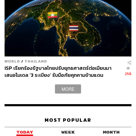
ทว่านิยาม ‘Safe Haven’ ในมุมของ ดร.สันติธารมีความเชื่อม
โยงกับความมั่นคงทางภูมิรัฐศาสตร์ (Geo-politics) เนื่องจาก
ไทยไม่ใช่ประเทศคู่ขัดแย้งหลักท่ามกลางความขัดแย้งโลก
ไทยจึงเชื่อมโยง (Connect) ได้กับทุกชาติ และสามารถดึงเม็ด
เงินลงทุนโดยตรงจากต่างประเทศ (FDI) เพื่อย้ายฐานการผลิต
มายังประเทศไทยได้
ทั้งนี้ ดร.สันติธารมองว่า ‘Safe Haven’ ในมุมภูมิรัฐศาสตร์ยัง
WORLD
/
THAILAND
ISP เรียกร้องรัฐบาลไทยปรับยุทธศาสตร์ต่อเมียนมา
เป็นจุดแข็งระยะยาวของไทย และยังช่วยดึงดูดเม็ดเงินลงทุน
258
เสนอโมเดล ‘3 ระเบียง’ รับมือภัยคุกคามข้ามแดน
โดยตรงจากต่างประเทศ (FDI) ได้ต่อเนื่อง ขณะที่ความเสี่ยง
เรื่อง ‘Twin Deficit’ ในมุมของตลาดการเงินนั้น นักลงทุนยัง
MORE
สามารถยอมรับได้ หากเป็นเพียงภาวะชั่วคราวที่เกิดจากการ
ลงทุนและการนำเข้าสินค้าทุนเพื่อรองรับอุตสาหกรรมใหม่
อย่างไรก็ตาม สิ่งที่ต้องติดตามต่อไปคือ ไทยจะสามารถเพิ่ม
มูลค่าเพิ่มภายในประเทศ (Value Added) และสร้างห่วงโซ่
MOST POPULAR
อุปทานในประเทศ (Local Supply Chain) ได้มากขึ้นหรือไม่
เพราะหากการขาดดุลเกิดขึ้นต่อเนื่องเป็นเวลานาน โดยที่ไทย
TODAY
WEEK
MONTH