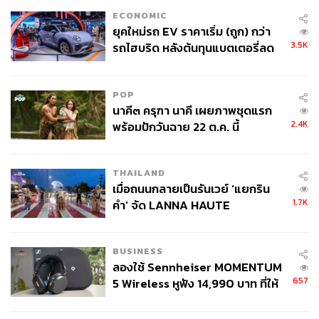
ยังต้องพึ่งพาการนำเข้าเป็นหลัก และไม่สามารถยกระดับ
ECONOMIC
ความสามารถการแข่งขันได้ ก็อาจกลายเป็นความเสี่ยงต่อ
ยุคใหม่รถ EV ราคาเริ่ม (ถูก) กว่า
เสถียรภาพเศรษฐกิจในระยะยาว
3.5K
รถไฮบริด หลังต้นทุนแบตเตอรี่ลด
ลง - จีนแห่บุกตลาดเกิดใหม่
POP
‘ท่องเที่ยวลด’ โอกาสดีสร้างความเข้มแข็งภาคการ
นาคี๓ ครุฑา นาคี เผยภาพชุดแรก
ผลิต
2.4K
พร้อมปักวันฉาย 22 ต.ค. นี้
ดร.สันติธารชี้ว่า รายได้ท่องเที่ยวที่เคยพุ่งสูงในอดีต แม้ช่วย
THAILAND
หนุนดุลบัญชีเดินสะพัด แต่ก็เคยทำให้เงินบาทแข็งค่าจน
เมื่อถนนกลายเป็นรันเวย์ ‘แยกริน
กระทบความสามารถแข่งขันของภาคอุตสาหกรรม ขณะที่
1.7K
คำ’ จัด LANNA HAUTE
ปัจจุบันการท่องเที่ยวชะลอลงและการลงทุนใหม่เริ่มเพิ่มขึ้น
COUTURE กลางสายฝน
อาจช่วยให้เศรษฐกิจไทยกลับเข้าสู่สมดุลมากขึ้นในระยะยาว
BUSINESS
ลองใช้ Sennheiser MOMENTUM
“จริงๆ ตอนนี้เป็นโอกาส เพราะว่าท่องเที่ยวเราไม่ได้กดดัน
657
5 Wireless หูฟัง 14,990 บาท ที่ให้
ภาคการผลิตขนาดนั้น ในขณะเดียวกันเราเริ่มมีการลงทุน
ผู้ใช้ถอดเปลี่ยนแบตเองได้ ก่อนกฎ
มากขึ้น จริงๆมันอาจจะการกลับสู่สมดุลมากขึ้นนะครับ”
EU บังคับปีหน้า