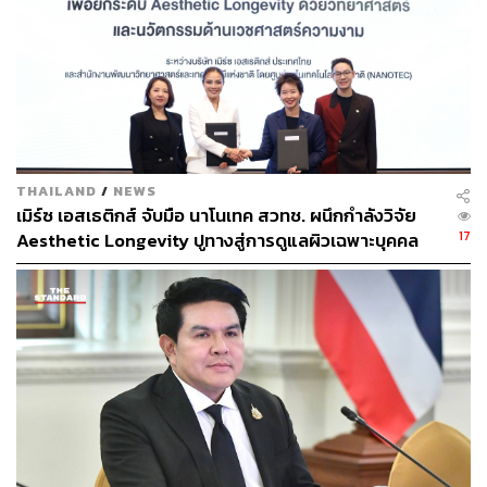
2) เม็ดเงินลงทุนโดยตรงจากต่างประเทศ (FDI) ที่เพิ่มสูงขึ้น
จากการผลักดันการลงทุนของรัฐบาล ซึ่งทำให้มีการนำเข้า
สินค้าทุน (Capital Goods) เข้ามาเป็นจำนวนมาก
3) การที่อุตสาหกรรมใหม่ของไทยยังมีมูลค่าเพิ่ม (Value
Added) ภายในประเทศไม่สูงมากนัก เนื่องจากยังต้องพึ่งพา
การนำเข้าเทคโนโลยี ชิ้นส่วน และวัตถุดิบจากต่างประเทศ
THAILAND
/
NEWS
ในสัดส่วนสูง โดยรัฐบาลมีเป้าหมายเร่งสร้าง ‘Local Supply
เมิร์ซ เอสเธติกส์ จับมือ นาโนเทค สวทช. ผนึกกำลังวิจัย
Chain’ และผลักดันการถ่ายทอดเทคโนโลยี เพื่อเพิ่มสัดส่วน
17
Aesthetic Longevity ปูทางสู่การดูแลผิวเฉพาะบุคคล
การผลิตภายในประเทศในระยะยาว
[PR NEWS]
ไม่ห่วง ‘Twin Deficit’ ทำไทยเสียสถานะ ‘Safe
Haven’
ก่อนหน้านี้ ดร.พิพัฒน์ เหลืองนฤมิตรชัย ผู้ช่วยกรรมการผู้
จัดการ หัวหน้านักเศรษฐศาสตร์ และหัวหน้าฝ่ายวิเคราะห์