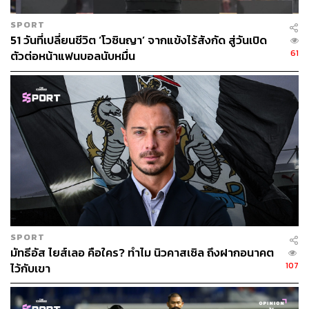
แสดงออกอย่างชัดเจนว่าต้องการจะย้ายไปอยู่กับแชมป์
SPORT
พรีเมียร์ลีกอย่างลิเวอร์พูล
51 วันที่เปลี่ยนชีวิต ‘โวซินญา’ จากแข้งไร้สังกัด สู่วันเปิด
61
ตัวต่อหน้าแฟนบอลนับหมื่น
ความอึดอัดในเรื่องของอิซัคบีบให้นิวคาสเซิลจำเป็นจะต้อง
เร่งหากองหน้าคนใหม่มาแทนที่เป็นการเร่งด่วน ซึ่งในตลาด
เวลานี้ก็เหลือกองหน้าของดีอีกไม่มากนักที่พร้อมจะย้ายทีม
ซึ่งเซสโกเป็นหนึ่งในแคนดิเดตลำดับต้นๆของทุกสโมสรอยู่
แล้ว
นิวคาสเซิล จึงพยายามเปิดฉากการเจรจาอย่างเร่งร้อนโดย
พยายามยื่นข้อเสนอในเวลาไล่เลี่ยกันถึง 2 ครั้ง โดยมองว่า
เป็นแท็กติกในการบีบให้ไลป์ซิกรีบตัดสินใจ ควบคู่ไปกับการ
พยายามกล่อมผู้เล่นอย่างเซสโกให้เลือกย้ายมาเล่นในเซนต์
เจมส์ ปาร์คแทน
SPORT
มัทธีอัส ไยส์เลอ คือใคร? ทำไม นิวคาสเซิล ถึงฝากอนาคต
ความหวังของทีมแม็กพายส์คือหากเซสโกตอบตกลง จะได้รีบ
107
ไว้กับเขา
ปิดดีลก่อนคู่แข่งทีมอื่น