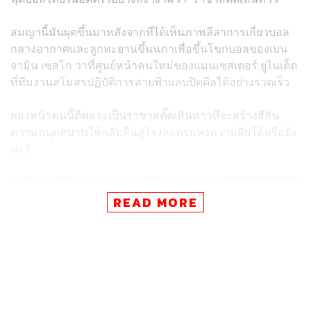
สมญานี้มันผุดขึ้นมาหลังจากที่ได้เห็นภาพลีลาการเกี่ยวบอล
กลางอากาศและลูกทะยานขึ้นนภาเพื่อขึ้นโขกบอลของเบน
จามิน เซสโก ว่าที่ศูนย์หน้าคนใหม่ของแมนเชสเตอร์ ยูไนเต็ด
ที่ทีมงานสโมสรปฏิบัติการสายฟ้าแลบปิดดีลได้อย่างรวดเร็ว
กองหน้าคนนี้ดีพอจะเป็นราชาสตั๊ดเหินหาวที่จะสร้างสีสัน
ความสนุกสนานให้กลับคืนสู่โรงละครแห่งความฝันได้หรือยัง
นะ?
READ MORE