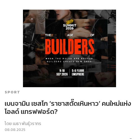
SPORT
เบนจามิน เซสโก ‘ราชาสตั๊ดเหินหาว’ คนใหม่แห่ง
โอลด์ แทรฟฟอร์ด?
โดย
เมธา พันธุ์วราทร
08.08.2025