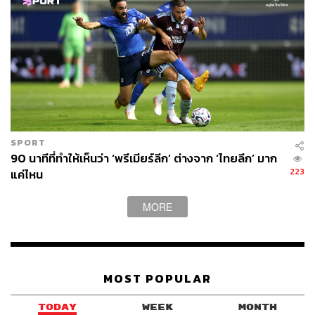
ขณะที่ไลป์ซิกยิ้มรับเพราะอาการรีบร้อนของนิวคาสเซิลคือ
ตัวเร่งให้เกิดการแข่งขัน มีการประมูลราคา (Bidding war)
ในแบบที่สโมสรต้องการ และจบที่ตัวเลขที่สโมสรพอใจที่
73.7 ล้านปอนด์ (การันตีขั้นต่ำ 66.3 ล้านปอนด์)
อีกทีมที่ยิ้มด้วยคือแมนฯ ยูไนเต็ด ที่ความเร่งรีบของนิวคาส
เซิลในการยื่นข้อเสนอทำให้ได้รู้ตัวเลขสุดท้ายที่ไลป์ซิก
ต้องการ และเป็นตัวเลขที่พวกเขายังพอรับไหว ที่เหลือคือการ
พยายามกล่อมนักเตะไปด้วยถึงโอกาสในการย้ายมาอยู่กับ
SPORT
หนึ่งในสโมสรที่ยิ่งใหญ่ที่สุดในโลก
90 นาทีที่ทำให้เห็นว่า ‘พรีเมียร์ลีก’ ต่างจาก ‘ไทยลีก’ มาก
223
แค่ไหน
สำหรับเซสโก ตัวเลือกแรกของเขาคือแมนฯ ยูไนเต็ดเสมอ
(แต่ถ้าปีศาจแดงไม่ไหว ก็พร้อมไปนิวคาสเซิล) ซึ่งสุดท้ายดีล
MORE
จบลงด้วยชัยชนะของทีมปีศาจแดง
เรื่องนี้ทำให้สาวก Red Army ทั่วโลกตื่นเต้นดีใจกันอย่างมาก
เพราะได้นักเตะที่แววดีสุดๆ มาร่วมทีม และยังได้ประกาศ
MOST POPULAR
ศักดาด้วยว่าต่อให้ทีมจะตกต่ำอย่างหนักในช่วงที่ผ่านมา จบ
ฤดูกาลด้วยอันดับที่ 15 ในลีก และไม่ได้ไปเล่นฟุตบอลสโมสร
TODAY
WEEK
MONTH