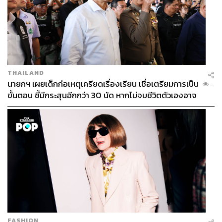
THAILAND
นายกฯ เผยเด็กก่อเหตุเครียดเรื่องเรียน เชื่อเตรียมการเป็น
...
ขั้นตอน ชี้มีกระสุนอีกกว่า 30 นัด หากไม่จบชีวิตตัวเองอาจ
สูญเสียเพิ่ม
อย่าเพิ่งลุกรอ End Credit ก่อน
หากเป็นยามปกติ การเสริมทัพด้วยผู้เล่นกองหน้าของดีถึง 3
ตัวด้วยงบ 200 ล้านปอนด์น่าจะถือว่าจบได้แล้วสำหรับฤดูร้อน
FASHION