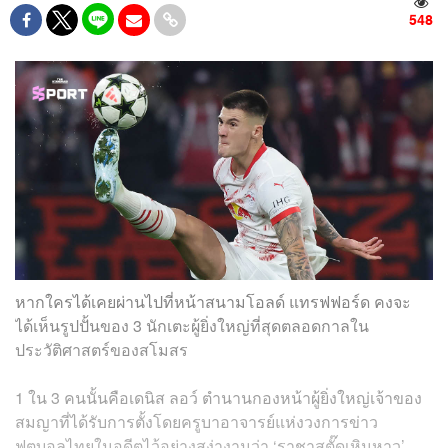
548
หากใครได้เคยผ่านไปที่หน้าสนามโอลด์ แทรฟฟอร์ด คงจะ
ได้เห็นรูปปั้นของ 3 นักเตะผู้ยิ่งใหญ่ที่สุดตลอดกาลใน
ประวัติศาสตร์ของสโมสร
1 ใน 3 คนนั้นคือเดนิส ลอว์ ตำนานกองหน้าผู้ยิ่งใหญ่เจ้าของ
สมญาที่ได้รับการตั้งโดยครูบาอาจารย์แห่งวงการข่าว
ฟุตบอลไทยในอดีตไว้อย่างสง่างามว่า ‘ราชาสตั๊ดเหินหาว’