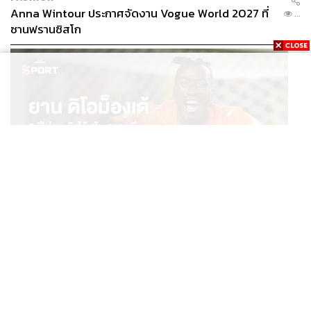
Anna Wintour ประกาศจัดงาน Vogue World 2027 ที่
นี้ของแมนฯ ยูไนเต็ด
...
ซานฟรานซิสโก
แต่เพราะนี่เป็นฤดูกาลสำคัญต่อการกอบกู้สโมสรที่ตกต่ำ
ระส่ำระสายอย่างหนัก การได้เบนจามิน เซสโกมาเป็นข่าวดีก็
จริง แต่ยังไม่ใช่ตอนจบสำหรับพวกเขาแน่นอน โดยที่ตอนนี้
สามารถคาดหวังว่าอาจจะได้ดูฉาก End credit ด้วย
โดยในระหว่างนี้เชื่อว่าแมนฯ ยูไนเต็ด จะพยายามผ่องถ่าย
(พูดง่ายๆ ‘โละ’) นักเตะที่ไม่อยู่ในแผนการทำทีมออกไปให้ได้
ไม่ว่าจะอย่างไรก็ตาม โดยเฉพาะ 3 รายที่มีโอกาสทำเงินกลับ
มาได้อย่าง อเลฮานโดร การ์นาโช, ราสมุส ฮอยลุนด์ และแอ
นโทนี
SPORT
ยาน ดิโอม็องเด้ 2 ปีก่อนยังไร้สโมสรอาชีพ สู่นักเตะค่าตัว
...
สังเกตได้จากหลังปิดดีลเซสโกได้ ก็มีข่าวการพร้อมขายการ์
125 ล้านยูโร กับคำสัญญาถึงน้องสาวผู้ล่วงลับ
นาโช ให้กับเชลซี ในราคา 50 ล้านปอนด์ออกมาทันที ขณะที่
ฮอยลุนด์แม้ว่านักเตะจะอยากพิสูจน์ตัวเองต่อไปแต่การได้เซส
โกมา และการมีโจชัว เซิร์กเซที่รอหายเจ็บอีกคน (โดยที่
คุนญาและเอ็มโบโมพร้อมลงแทนในยามจำเป็น ซึ่งปีนี้ทีมก็