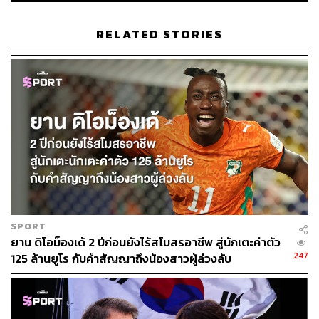
อีกส่วนคือความเซอร์ไพรส์ในการที่แมนฯ ยูไนเต็ด ที่สร้าง
ภาพมาก่อนหน้านี้ว่าสโมสรกำลังประสบปัญหาภาวะ
RELATED STORIES
ทางการเงิน จู่ๆกลับสามารถยื่นข้อเสนอ 73.7 ล้านปอนด์ให้
แก่แอร์เบ ไลป์ซิก เพื่อคว้าตัวมาร่วมทีมได้เฉยเลย
เรื่องนี้ในทางการเงินแล้วต้องอธิบายกันยืดยาวเพราะมีราย
ละเอียดที่ซับซ้อน เพียงแต่อธิบายกันคร่าวๆง่ายๆคือเรื่องของ
การควบคุมปรับลดค่าใช้จ่ายที่ทำมาโดยตลอดไม่ว่าจะเป็น
ส่วนของทีม (โละนักเตะค่าเหนื่อยสูงที่ไม่จำเป็นต่อทีมออก)
และส่วนของทีมงานหลังบ้าน (ลดจำนวนพนักงาน กระชับ
องค์กรใหม่) กับเรื่องการลงทุนเป็นคนละเรื่องกัน
และแมนฯ ยูไนเต็ด ไม่ได้มีปัญหาเกี่ยวกับกฎการเงิน Profit
SPORT
and sustainability rules (PSR) แต่อย่างใดในเวลานี้ด้วย
ยาน ดิโอม็องเด้ 2 ปีก่อนยังไร้สโมสรอาชีพ สู่นักเตะค่าตัว
‘ทริก’ ทางการเงินบางอย่าง
247
125 ล้านยูโร กับคำสัญญาถึงน้องสาวผู้ล่วงลับ