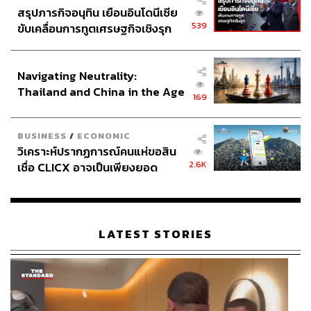
สรุปภารกิจอนุทิน เยือนอินโดนีเซีย
ร้อยรัดการเล่นกับเพื่อนร่วมทีมได้เป็นอย่างดี
539
ขับเคลื่อนการทูตเศรษฐกิจเชิงรุก
ประกาศหุ้นส่วนยุทธศาสตร์ไทย –
เอ็มโบโม ในวัย 25 ปี เป็นกองหน้ากึ่งปีกที่มีความเร็วสูง มี
อินโดนีเซีย
ทักษะการเลี้ยงบอลที่ยอดเยี่ยม ขยันทุ่มเทเกินร้อย และมีเซนส์
Navigating Neutrality:
ในการทำประตูที่ดีซึ่งพิสูจน์ให้เห็นในพรีเมียร์ลีกที่ผลงานดี
Thailand and China in the Age
ขึ้นทุกปี
169
of a New Global Order
ขณะที่เซสโกนั้นเป็นศูนย์หน้าที่ครบเครื่องในระดับฟ้า
BUSINESS
/
ECONOMIC
ประทาน
วิเคราะห์ปรากฏการณ์คนแห่ขอสิน
2.6K
เชื่อ CLICX อาจเป็นเพียงยอด
ที่บอกเช่นนี้ในความหมายคือเป็นกองหน้าที่มีรูปร่างสูงใหญ่
ภูเขาน้ำแข็ง ของปัญหาหนี้ครัว
กระโดดสูงเหมือนทะยานขึ้นฟ้า มีความเร็วสูง ทักษะการ
เรือนไทยที่ถูกซุกไว้
ครองบอลที่ยอดเยี่ยม และเป็นนักฟุตบอลที่มีความพิเศษในตัว
พอสมควร เรียกว่าฟ้าให้พรมาเยอะพอตัว
LATEST STORIES
เพียงแต่สิ่งที่ยังเป็นเครื่องหมายคำถามคือหากเปรียบเป็น
อัญมณีมีค่าแล้ว กองหน้าทีมชาติสโลวีเนียคนนี้ยังเป็นเพชร
นิลจินดาที่ยังเจียระไนไม่เสร็จเรียบร้อยดีนัก อาจจะมองเห็น