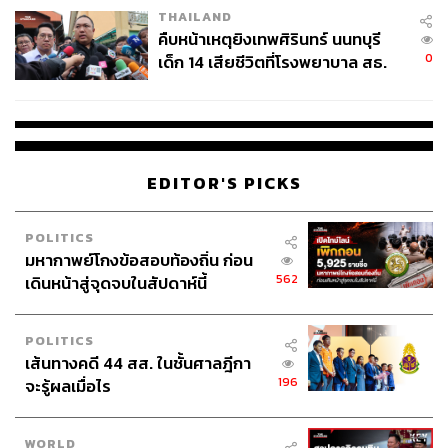
Trinity ยุคใหม่ 200 ล้านปอนด์
THAILAND
คืบหน้าเหตุยิงเทพศิรินทร์ นนทบุรี
0
เด็ก 14 เสียชีวิตที่โรงพยาบาล สธ.
รูปปั้นหน้าโอลด์ แทรฟฟอร์ด มีชื่อว่า ‘Trinity’ ซึ่งประกอบไป
ยืนยันครูเสียชีวิต 5 ราย เจ็บ 22
ด้วย 3 สุดยอดตำนานตลอดกาลที่มีส่วนในการพาทีมคว้า
ราย
แชมป์ยูโรเปียน คัพ (ยูฟ่าแชมเปียนส์ลีกในปัจจุบัน) เป็น
สโมสรแรกของอังกฤษในปี 1968
จอร์จ เบสต์, บ็อบบี ชาร์ลตัน และเดนิส ลอว์
EDITOR'S PICKS
การมาของเซสโกในเวลานี้ทำให้แมนฯ ยูไนเต็ด มีแนวรุกชุด
POLITICS
ใหม่ครบเซต 3 คนพอดี หลังจากที่พวกเขาได้ มาเตอุส คุนญา
มหากาพย์โกงข้อสอบท้องถิ่น ก่อน
และไบรอัน เอ็มโบโม มาจากวูล์ฟแฮมป์ตัน วันเดอเรอร์ส
562
เดินหน้าสู่จุดจบในสัปดาห์นี้
และเบรนต์ฟอร์ด ก่อนหน้านี้ โดยค่าตัวรวมกันของ 3 คนนี้สูง
ถึง 200 ล้านปอนด์
POLITICS
เส้นทางคดี 44 สส. ในชั้นศาลฎีกา
โดยที่แต่ละคนมีจุดเด่นที่แตกต่างกันออกไป
196
จะรู้ผลเมื่อไร
คุนญา ในวัย 27 ปี เป็นกองหน้ากึ่งตัวทำเกมที่มีชั้นเชิงการ
เล่นสูง มีประสิทธิภาพการจบสกอร์ที่เฉียบคม และสามารถ
WORLD