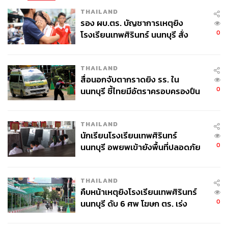
ยุโรปสักรายการ
THAILAND
รอง ผบ.ตร. บัญชาการเหตุยิง
โรงละครแห่งความฝันก็ยังคงเป็นความฝันของนักฟุตบอลที่
0
โรงเรียนเทพศิรินทร์ นนทบุรี สั่ง
อยากจะมาเล่นบนเวทีที่นี่สักครั้งเสมอ
ค้นหา 2 รอบยืนยันไร้คนติดค้าง พบ
ศพปู่-ย่าที่บ้านพักผู้ก่อเหตุ
THAILAND
สื่อนอกจับตากราดยิง รร. ใน
0
นนทบุรี ชี้ไทยมีอัตราครอบครองปืน
สูงในระดับต้นของภูมิภาค
THAILAND
นักเรียนโรงเรียนเทพศิรินทร์
0
นนทบุรี อพยพเข้ายังพื้นที่ปลอดภัย
ชั่วคราว หลังเหตุใช้อาวุธปืนภายใน
โรงเรียนคลี่คลาย
THAILAND
คืบหน้าเหตุยิงโรงเรียนเทพศิรินทร์
0
นนทบุรี ดับ 6 ศพ โฆษก ตร. เร่ง
สอบปมขโมยปืนปู่ก่อเหตุ