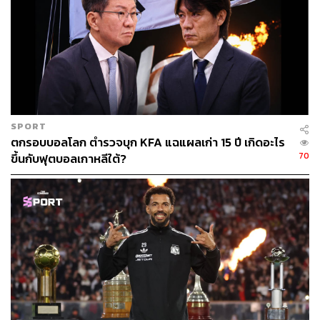
SPORT
ตกรอบบอลโลก ตำรวจบุก KFA แฉแผลเก่า 15 ปี เกิดอะไร
70
ขึ้นกับฟุตบอลเกาหลีใต้?
ถ้าเขาจะรัก (ยืนเฉยๆ เขาก็รัก)
สิ่งที่น่าสนใจอีกอย่างในดีลครั้งนี้คือการเดินหมากของแมนฯ
ยูไนเต็ดที่ถือว่ายอดเยี่ยม
เพราะทีมแรกที่เคลื่อนไหวอย่างจริงจังคือนิวคาสเซิล ซึ่งตก
อยู่ในภาวะฉุกเฉินจากการตัดสินใจแตกหักกับสโมสรของอ
เล็กซานเดอร์ อิซัค ศูนย์หน้าหมายเลขหนึ่งของทีมที่