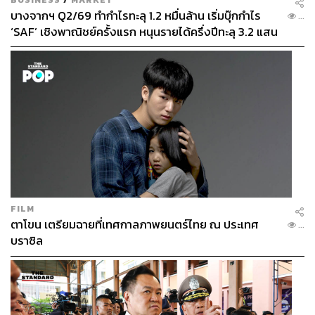
โดยสไตล์แล้วเซสโก เคยถูกมองว่าเป็นศูนย์หน้าในลักษณะ
บางจากฯ Q2/69 ทำกำไรทะลุ 1.2 หมื่นล้าน เริ่มบุ๊กกำไร
...
ใกล้เคียงกับเอร์ลิง เบราต์ ฮาแลนด์ สุดยอดดาวยิงของแมนฯ
‘SAF’ เชิงพาณิชย์ครั้งแรก หนุนรายได้ครึ่งปีทะลุ 3.2 แสน
ซิตี ที่ไม่ต้องทำอะไรมากไปกว่าการพยายามโฉบเฉี่ยวเข้าไป
ล้าน
หาโอกาสทำประตูในกรอบเขตโทษ
ในช่วงแรกที่เล่นให้กับไลป์ซิก (หลังย้ายมาจากเรดบูล ซาลซ์
บวร์ก สโมสรน้องในเครือเดียวกัน) เซสโกเล่นในลักษณะแบบ
นี้เลย
แต่ในปีที่ผ่านมาเซสโก ถูกปรับเปลี่ยนเกมการเล่นมากพอ
สมควรโดยกลายเป็นกองหน้าที่มีส่วนเชื่อมโยงการเล่นกับ
เพื่อนมากขึ้น แต่ก็แลกมาด้วยจำนวนประตูที่ลดลงพอสมควร
FILM
ตาโขน เตรียมฉายที่เทศกาลภาพยนตร์ไทย ณ ประเทศ
ตรงนี้น่าจับตามองว่าภายใต้การชี้นำของรูเบน อโมริม เขา
...
บราซิล
จะก้าวไปในทิศทางไหน? และไปได้ไกลแค่ไหน
โดยที่อย่าลืมว่าอโมริม เคยปั้นยอเคอเรสให้กลายเป็นหนึ่งใน
กองหน้าที่น่าสะพรึงกลัวที่สุดในยุโรปมาแล้วในช่วง 2 ปีที่
ผ่านมา