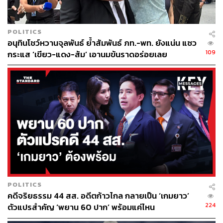
POLITICS
อนุทินโชว์หวานจุลพันธ์ ย้ำสัมพันธ์ ภท.-พท. ยังแน่น แซว
109
กระแส ‘เขียว-แดง-ส้ม’ เอานมข้นราดอร่อยเลย
POLITICS
คดีจริยธรรม 44 สส. อดีตก้าวไกล กลายเป็น ‘เกมยาว’
224
ตัวแปรสำคัญ ‘พยาน 60 ปาก’ พร้อมแค่ไหน