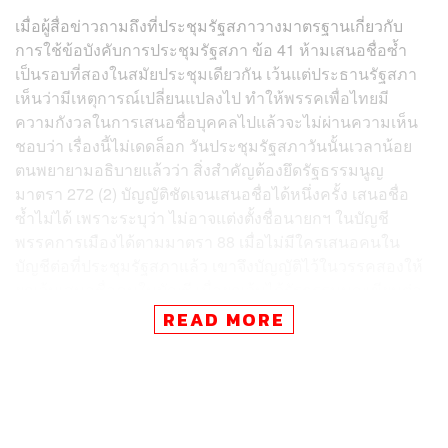
เมื่อผู้สื่อข่าวถามถึงที่ประชุมรัฐสภาวางมาตรฐานเกี่ยวกับ
การใช้ข้อบังคับการประชุมรัฐสภา ข้อ 41 ห้ามเสนอชื่อซ้ำ
เป็นรอบที่สองในสมัยประชุมเดียวกัน เว้นแต่ประธานรัฐสภา
เห็นว่ามีเหตุการณ์เปลี่ยนแปลงไป ทำให้พรรคเพื่อไทยมี
ความกังวลในการเสนอชื่อบุคคลไปแล้วจะไม่ผ่านความเห็น
ชอบว่า เรื่องนี้ไม่เดดล็อก วันประชุมรัฐสภาวันนั้นเวลาน้อย
ตนพยายามอธิบายแล้วว่า สิ่งสำคัญต้องยึดรัฐธรรมนูญ
มาตรา 272 (2) บัญญัติชัดเจนเสนอชื่อได้หนึ่งครั้ง เสนอชื่อ
ซ้ำไม่ได้ เพราะระบุว่า ไม่อาจแต่งตั้งชื่อนายกฯ ในบัญชี
พรรคการเมืองได้ตามมาตรา 88 เมื่อไม่มีใครเสนอคนใน
บัญชีต่อที่ประชุมรัฐสภาแล้ว เขาจึงบัญญัติไว้ในวรรคสองให้
ยกเว้นเสนอชื่อคนในบัญชี เมื่อยกเว้นได้รัฐธรรมนูญเขียนต่อ
ไว้ว่าจะเห็นชอบหรือไม่เห็นชอบคนในบัญชีก็ได้ แปลว่าจะ
READ MORE
เอาคนนอกหรือคนในบัญชีเดิมก็ได้ แต่ต้องดำเนินการให้
หมดบัญชีก่อนแล้วค่อยใช้เสียง 2 ใน 3 ของสมาชิกทั้งหมด
เท่าที่มีอยู่ของสองสภา หรือ 500 เสียง เพื่อยกเว้นหลักการ
ตามวรรคหนึ่ง