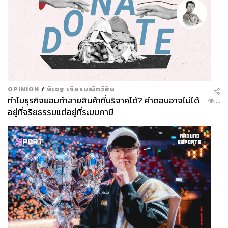
OPINION
/
พิเชฐ เจียรมณีทวีสิน
ทำไมธุรกิจยอมทำลายสินค้าที่บริจาคได้? คำตอบอาจไม่ได้
...
อยู่ที่จริยธรรมแต่อยู่ที่ระบบภาษี