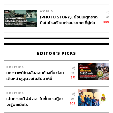
สอบปมขโมยปืนปู่ก่อเหตุ
WORLD
(PHOTO STORY): ย้อนเหตุกราด
586
ยิงในโรงเรียนต่างประเทศ ที่ผู้ก่อ
เหตุเป็นนักเรียน
EDITOR'S PICKS
POLITICS
มหากาพย์โกงข้อสอบท้องถิ่น ก่อน
571
เดินหน้าสู่จุดจบในสัปดาห์นี้
POLITICS
เส้นทางคดี 44 สส. ในชั้นศาลฎีกา
203
จะรู้ผลเมื่อไร