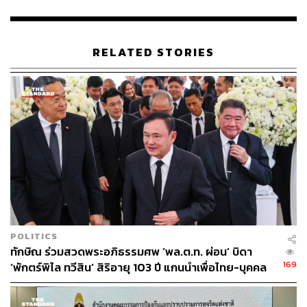
เมื่อผู้สื่อข่าวถามว่า โอกาสเกิดรัฐบาลปรองดองจะเป็นไปได้
หรือไม่ เสรีกล่าวว่า เป็นไปได้ทั้งนั้น แต่อาจไม่ใช่การรวมทุก
พรรคการเมือง จะมีเพียงพรรคก้าวไกลที่อาจไม่ได้เข้าร่วม
RELATED STORIES
เพราะเป็นพรรคที่มีจุดยืนแตกต่างจากพรรคอื่นๆ ส่วนการเปิด
ทางนายกฯ คนนอกก็มีโอกาสเกิดได้เช่นกัน แต่อยู่ที่
พรรคการเมืองตกลงร่วมกันว่าจะเห็นด้วยหรือไม่ และต้องได้
เสียง ส.ส. เกิน 251 เสียงขึ้นไป
TAGS:
พรรคเพื่อไทย
ทิม-พิธา ลิ้มเจริญรัตน์
การจัดตั้งรัฐบาล
เสรี สุวรรณภานนท์
พรรคก้าวไกล
เลือกตั้ง 2566
สมาชิกวุฒิสภา (สว.)
POLITICS
ทักษิณ ร่วมสวดพระอภิธรรมศพ ‘พล.ต.ท. ผ่อน’ บิดา
169
‘พักตร์พิไล ทวีสิน’ สิริอายุ 103 ปี แกนนำเพื่อไทย-บุคคล
หลากวงการร่วมอาลัย
58