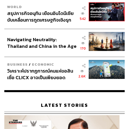
WORLD
สรุปภารกิจอนุทิน เยือนอินโดนีเซีย
542
ขับเคลื่อนการทูตเศรษฐกิจเชิงรุก
ประกาศหุ้นส่วนยุทธศาสตร์ไทย –
อินโดนีเซีย
Navigating Neutrality:
Thailand and China in the Age
170
of a New Global Order
BUSINESS
/
ECONOMIC
วิเคราะห์ปรากฏการณ์คนแห่ขอสิน
2.6K
เชื่อ CLICX อาจเป็นเพียงยอด
ภูเขาน้ำแข็ง ของปัญหาหนี้ครัว
เรือนไทยที่ถูกซุกไว้
LATEST STORIES