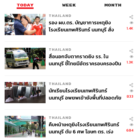
TODAY
WEEK
MONTH
THAILAND
รอง ผบ.ตร. บัญชาการเหตุยิง
1.4K
โรงเรียนเทพศิรินทร์ นนทบุรี สั่ง
ค้นหา 2 รอบยืนยันไร้คนติดค้าง พบ
ศพปู่-ย่าที่บ้านพักผู้ก่อเหตุ
THAILAND
สื่อนอกจับตากราดยิง รร. ใน
1.3K
นนทบุรี ชี้ไทยมีอัตราครอบครองปืน
สูงในระดับต้นของภูมิภาค
THAILAND
นักเรียนโรงเรียนเทพศิรินทร์
833
นนทบุรี อพยพเข้ายังพื้นที่ปลอดภัย
ชั่วคราว หลังเหตุใช้อาวุธปืนภายใน
โรงเรียนคลี่คลาย
THAILAND
คืบหน้าเหตุยิงโรงเรียนเทพศิรินทร์
684
นนทบุรี ดับ 6 ศพ โฆษก ตร. เร่ง