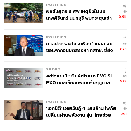
POLITICS
ผลชันสูตร 8 ศพ เหตุยิงใน รร.
0.9K
เทพศิรินทร์ นนทบุรี พบกระสุนเข้า
จุดสำคัญ ‘ศีรษะ-หน้าอก’ ครูถูกยิง
4 นัด จากระยะไกล
POLITICS
ศาลปกครองไม่รับฟ้อง ‘หมอสรณ’
673
ขอเพิกถอนมติสรรหา กสทช. ชี้ยัง
ไม่ใช่ผู้เดือดร้อนเสียหาย
SPORT
adidas เปิดตัว Adizero EVO SL
528
EXO คอลเล็กชันพิเศษรับฤดูกาล
College Football
POLITICS
‘เอกนิติ’ เผยเงินกู้ 4 แสนล้าน โฟกัส
291
เปลี่ยนผ่านพลังงาน ลุ้น ‘ไทยช่วย
ไทยพลัส’ เฟส 2 รอประเมินความ
เหมาะสม