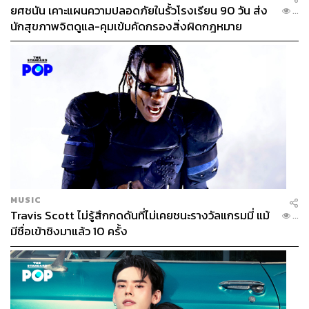
ยศชนัน เคาะแผนความปลอดภัยในรั้วโรงเรียน 90 วัน ส่ง
...
นักสุขภาพจิตดูแล-คุมเข้มคัดกรองสิ่งผิดกฎหมาย
MUSIC
Travis Scott ไม่รู้สึกกดดันที่ไม่เคยชนะรางวัลแกรมมี่ แม้
...
มีชื่อเข้าชิงมาแล้ว 10 ครั้ง