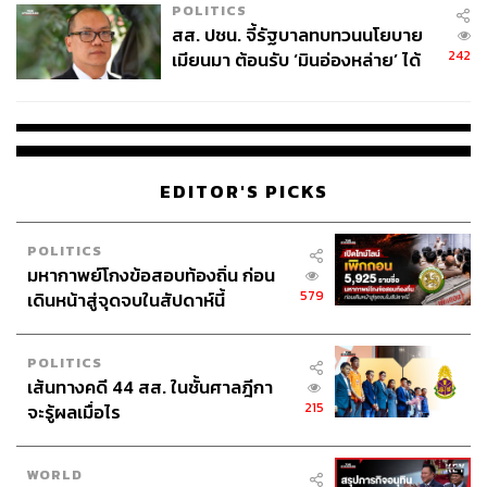
POLITICS
สส. ปชน. จี้รัฐบาลทบทวนนโยบาย
242
เมียนมา ต้อนรับ ‘มินอ่องหล่าย’ ได้
แค่สัญญาว่างเปล่า
EDITOR'S PICKS
POLITICS
มหากาพย์โกงข้อสอบท้องถิ่น ก่อน
579
เดินหน้าสู่จุดจบในสัปดาห์นี้
POLITICS
เส้นทางคดี 44 สส. ในชั้นศาลฎีกา
215
จะรู้ผลเมื่อไร
WORLD