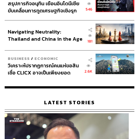
สรุปภารกิจอนุทิน เยือนอินโดนีเซีย
546
ขับเคลื่อนการทูตเศรษฐกิจเชิงรุก
ประกาศหุ้นส่วนยุทธศาสตร์ไทย –
อินโดนีเซีย
Navigating Neutrality:
Thailand and China in the Age
181
of a New Global Order
BUSINESS
/
ECONOMIC
วิเคราะห์ปรากฏการณ์คนแห่ขอสิน
2.6K
เชื่อ CLICX อาจเป็นเพียงยอด
ภูเขาน้ำแข็ง ของปัญหาหนี้ครัว
เรือนไทยที่ถูกซุกไว้
LATEST STORIES