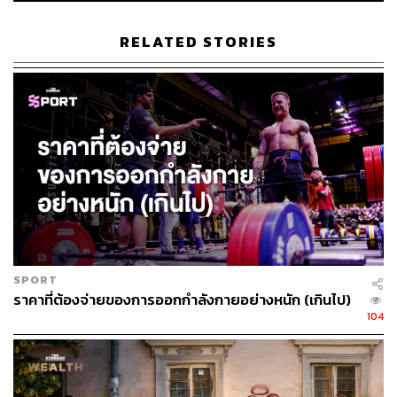
ตรวจสุขภาพอย่างน้อยปีละครั้ง
ถ้าอึดอัดต้องกล้าที่จะปฏิเสธ ไม่ต้องใจดีช่วยคนอื่นทุก
RELATED STORIES
เรื่อง
มองหาข้อดีของตัวเองวันละหนึ่งเรื่อง และรักษาข้อดี
นั้นไว้
ภาพประกอบ
:
กริน วสุรัฐกร
TAGS:
การตรวจสุขภาพประจำปี
การดูแลตัวเอง
ความงาม
การออกกำลังกาย
SPORT
ราคาที่ต้องจ่ายของการออกกำลังกายอย่างหนัก (เกินไป)
104
6.5K