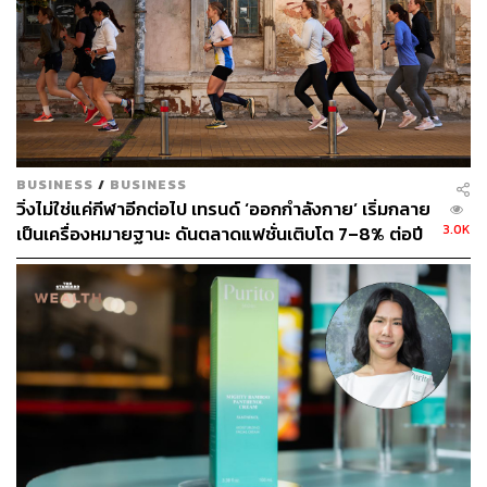
ABOUT THE AUTHOR
ภูริตา บุญล้อม
Beauty Editor | THE STANDARD LIFE
BUSINESS
/
BUSINESS
วิ่งไม่ใช่แค่กีฬาอีกต่อไป เทรนด์ ‘ออกกำลังกาย’ เริ่มกลาย
3.0K
เป็นเครื่องหมายฐานะ ดันตลาดแฟชั่นเติบโต 7–8% ต่อปี