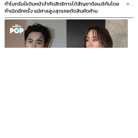
ทำไมทรัมป์เดินหน้าจำกัดสิทธิการได้สัญชาติอเมริกันโดย
...
กำเนิดอีกครั้ง แม้ศาลสูงสุดเคยตัดสินคัดค้าน
ENTERTAINMENT
เก้า นพเก้า และ พาย รินรดา เตรียมร่วมงานกันใน ‘รสกาล
...
Enchanted Taste In Time’