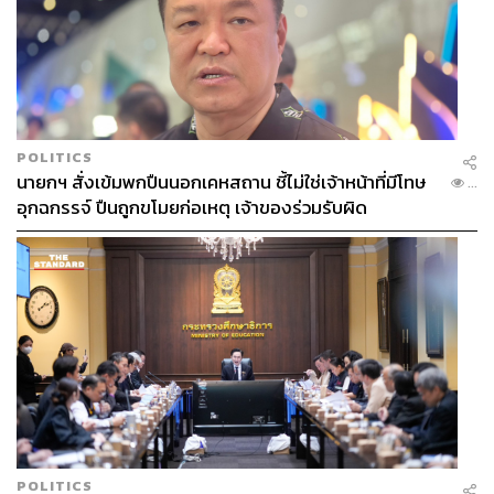
POLITICS
นายกฯ สั่งเข้มพกปืนนอกเคหสถาน ชี้ไม่ใช่เจ้าหน้าที่มีโทษ
...
อุกฉกรรจ์ ปืนถูกขโมยก่อเหตุ เจ้าของร่วมรับผิด
POLITICS