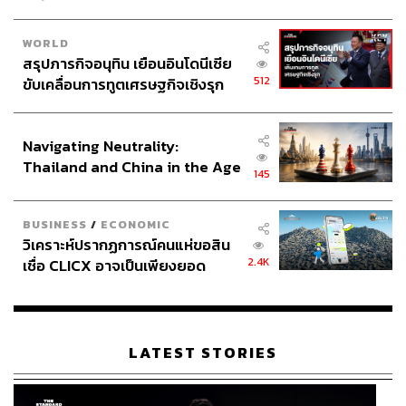
WORLD
สรุปภารกิจอนุทิน เยือนอินโดนีเซีย
512
ขับเคลื่อนการทูตเศรษฐกิจเชิงรุก
ประกาศหุ้นส่วนยุทธศาสตร์ไทย –
อินโดนีเซีย
Navigating Neutrality:
Thailand and China in the Age
145
ถ้าปาร์ตี้ เสียงเพลง และเครื่องดื่มในยามค่ำคืนคือสิ่งที่เติม
of a New Global Order
เต็มอารมณ์และความรู้สึก งานทอล์กในช่วงกลางวันก็น่าจะ
BUSINESS
/
ECONOMIC
ช่วยเติมเต็มการนึกคิดและส่งต่อแนวคิดดีๆ ไปสู่สังคมในวง
วิเคราะห์ปรากฏการณ์คนแห่ขอสิน
กว้าง เพราะในโลกอนาคตที่ความเปลี่ยนแปลงเป็นเรื่อง
2.4K
เชื่อ CLICX อาจเป็นเพียงยอด
ธรรมดา คงจะดีกว่าหากทุกคนร่วมกันคิด ร่วมกันทำเพื่อชีวิต
ภูเขาน้ำแข็ง ของปัญหาหนี้ครัว
ที่ดีกว่า ติดตามกิจกรรมทั้งหมดของ Wonderfruit ได้ทาง
ww
เรือนไทยที่ถูกซุกไว้
w.wonderfruitfestival.com
LATEST STORIES