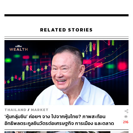
มาร่วมออกแบบการสนทนาให้มีความใกล้ตัวผู้ฟังคนไทย
มากยิ่งขึ้น
Sustainability, Co-Create, Reinvent คือคีย์เวิร์ดสำหรับ
RELATED STORIES
สำหรับงานทอล์กในปีนี้ เรื่องเหล่านี้สำคัญอย่างไร
จูน-โฉม
ชฎา กุลดิลก
หัวหน้าสายงานสื่อสารองค์กร บริษัท เอสซี แอส
เสท คอร์ปอเรชั่น จำกัด (มหาชน) ในฐานะพาร์ตเนอร์สำคัญ
ของงานทอล์กนี้ให้เหตุผลว่า
“ที่ผ่านมาในฐานะผู้พัฒนาโครงการอสังหาริมทรัพย์ เรา
พยายามจะสร้างโครงการที่อยู่อาศัยที่ดีที่สุดให้กับลูกค้าอยู่
แล้ว แต่พอยุคสมัยเปลี่ยน สังคมเชื่อมโยงกันหมด เราไม่รู้
หรอกว่าสิ่งที่เราสร้างออกไปเป็นสิ่งที่ผู้คนอยากได้ขนาดนั้น
จริงหรือเปล่า ซึ่งในเมื่อผู้คนในสังคมเชื่อมโยงกันง่ายขึ้น จะดี
กว่าไหมถ้าเราจะร่วมกัน Co-create โดยเริ่มต้นจากผู้มีส่วน
THAILAND
/
MARKET
ได้ส่วนเสีย ชักชวนผู้คนที่หลากหลายทั้งผู้สูงอายุและคนรุ่น
‘หุ้นกลุ่มชิน’ ค่อยๆ จาง ไปจากหุ้นไทย? ภาพสะท้อน
ใหม่ให้มาร่วมกันสร้าง ร่วมกันเปลี่ยนแปลงในบริบทที่อยู่
216
อิทธิพลตระกูลชินวัตรต่อเศรษฐกิจ การเมือง และตลาด
อาศัยที่ยั่งยืนในอนาคต”
หุ้นไทยที่กำลังเปลี่ยนไป