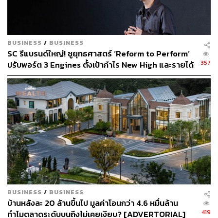
ที่มีส่วนผลักดันนโยบายจัดเก็บภาษีถุงพลาสติกในลอสแอนเจ
ลิส ซึ่งจะมาให้มุมมองที่เป็นประโยชน์กับประเทศไทยที่มีสถิติ
การใช้พลาสติกมากที่สุดเป็นอันดับ 4 ของโลก
BUSINESS
/
BUSINESS
สตีฟ กลาสเตอร์ ผู้ก่อตั้ง Freeland.org ที่พัฒนาสกุลเงินดิจิทัล
SC รีแบรนด์ใหญ่! ชูยุทธศาสตร์ ‘Reform to Perform’
เพื่อช่วยเหลือสัตว์ป่าและสิ่งแวดล้อมอย่าง Tigercoin ซึ่งจะ
357
ปรับพอร์ต 3 Engines ตั้งเป้ากำไร New High และรายได้
มาแชร์ประสบการณ์การทำงานเพื่อช่วยโลกและมวล
นอกอสังหาฯ พุ่ง 30% ภายในปี 2030
มนุษยชาติผ่านช่องทางใหม่ๆ ที่ไม่เคยมีมาก่อน
ความพิเศษของทอล์กในปีนี้ยังรวมถึง Panel Discussion โดย
SC ASSET รวบรวมเหล่านักพูดหลากหลายมาร่วมกันถก
เถียงเพื่ออนาคตที่ยั่งยืนของคนเมือง โดยมี โตมร ศุขปรีชา
และทีปกร วุฒิพิทยามงคล นักคิด นักเขียน และผู้จัดรายการ
Omnivore
พอดแคสต์ชวนคิดที่กำลังมาแรง
อีกทั้ง ชาคริต จันทร์รุ่งสกุล เจ้าของบริษัท FireOneOne ผู้
เชี่ยวชาญเรื่อง Transformation to Digital Economy สำหรับ
BUSINESS
/
BUSINESS
แบรนด์ต่างๆ เพื่อค้นหาทางออกในการใช้เทคโนโลยีให้เป็น
บ้านหลังละ 20 ล้านขึ้นไป มูลค่าโอนกว่า 4.6 หมื่นล้าน
ประโยชน์กับธุรกิจมากที่สุด
419
ทำไมตลาดระดับบนถึงไม่เคยเงียบ? [ADVERTORIAL]