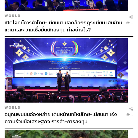
Scratch Talks with SC ASSET
โฉมชฎา กุลดิลก
สตีฟ กลาสเตอร์
ชาคริต จันทร์รุ่งสกุล
ทีปกร วุฒิพิทยามงคล
กาญจนา พันธุเตชะ
WORLD
โตมร ศุขปรีชา
ประณิธาน พรประภา
Wonderfruit
เปิดโจทย์การค้าไทย-เมียนมา ปลดล็อกกฎระเบียบ เงินข้าม
...
SC Asset
In partnership
แดน และความเชื่อมั่นนักลงทุน ทำอย่างไร?
87
ABOUT THE AUTHOR
WORLD
อนุทินพบมินอ่องหล่าย เดินหน้าบทใหม่ไทย-เมียนมา เร่ง
...
THE STANDARD TEAM
ความร่วมมือเศรษฐกิจ การค้า-การลงทุน
กองบรรณาธิการ THE STANDARD