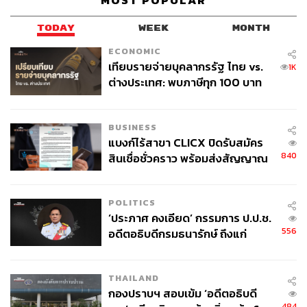
MOST POPULAR
TODAY
WEEK
MONTH
ECONOMIC
เทียบรายจ่ายบุคลากรรัฐ ไทย vs.
1K
ต่างประเทศ: พบภาษีทุก 100 บาท
ของคนไทยใช้ไปกับข้าราชการเฉียด
40 บาท
BUSINESS
แบงก์ไร้สาขา CLICX ปิดรับสมัคร
840
สินเชื่อชั่วคราว พร้อมส่งสัญญาณ
เตือนกลุ่มกู้เงินผิดวัตถุประสงค์-ให้
ข้อมูลเท็จ เตรียมดำเนินคดีเด็ดขาด
นอกจากเหล่านักพูดที่ชวนฟังแล้ว การออกแบบสถานที่และ
POLITICS
‘ประภาศ คงเอียด’ กรรมการ ป.ป.ช.
บรรยากาศให้เอื้อต่อการแชร์ความคิดร่วมกันยังเป็นโจทย์
556
อดีตอธิบดีกรมธนารักษ์ ถึงแก่
สำคัญที่ Wonderfruit ในปีนี้ให้ความสำคัญด้วย ซึ่ง
พีท-
อนิจกรรม
ประณิธาน พรประภา
ผู้ก่อตั้ง Wonderfruit Festival เล่าให้เรา
ฟังว่า
THAILAND
กองปราบฯ สอบเข้ม ‘อดีตอธิบดี
“โจทย์สำคัญอยู่ที่จะทำยังไงให้คนอยากอยู่ร่วมงานในตอน
484