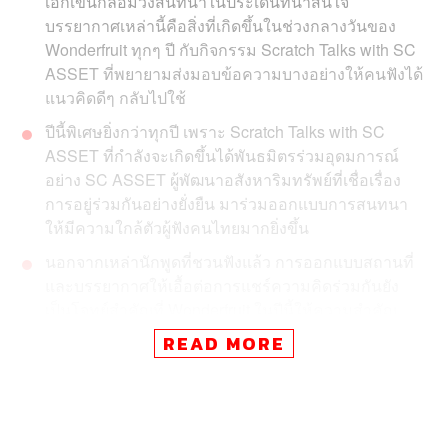
เอกเขนกล้อมวงสนทนาในประเด็นที่น่าสนใจ
บรรยากาศเหล่านี้คือสิ่งที่เกิดขึ้นในช่วงกลางวันของ
Wonderfruit ทุกๆ ปี กับกิจกรรม Scratch Talks with SC
ASSET ที่พยายามส่งมอบข้อความบางอย่างให้คนฟังได้
แนวคิดดีๆ กลับไปใช้
ปีนี้พิเศษยิ่งกว่าทุกปี เพราะ Scratch Talks with SC
ASSET ที่กำลังจะเกิดขึ้นได้พันธมิตรร่วมอุดมการณ์
อย่าง SC ASSET ผู้พัฒนาอสังหาริมทรัพย์ที่เชื่อเรื่อง
การอยู่ร่วมกันอย่างยั่งยืน มาร่วมออกแบบการสนทนา
ให้มีความใกล้ตัวผู้ฟังคนไทยมากยิ่งขึ้น
นอกจากเหล่านักพูดที่ชวนฟังแล้ว การออกแบบสถานที่
และบรรยากาศให้เอื้อต่อการแชร์ความคิดร่วมกันยัง
เป็นโจทย์สำคัญที่ Wonderfruit ในปีนี้ให้ความสำคัญ
ด้วย
READ MORE
ในช่วงปลายปีที่แสงแดดเริ่มอ่อนแรงและมีสายลมหนาวมา
แทนที่ มวลแห่งความสนุกสนานเริ่มก่อตัวขึ้นในใจ หลายคน
คงกำลังกระสับกระส่ายรอคอยร่วมงานเฟสติวัลขนาดใหญ่ที่