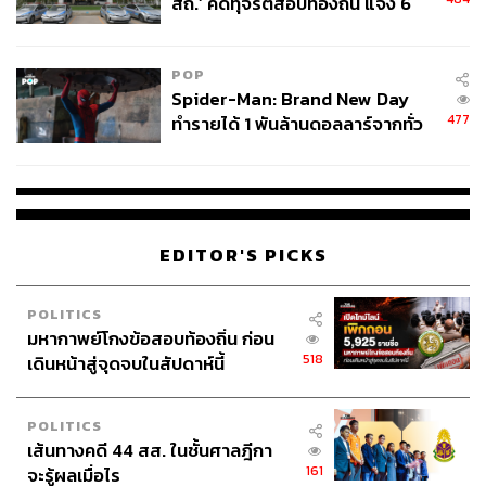
สถ.’ คดีทุจริตสอบท้องถิ่น แจ้ง 6
กลางวัน ซึ่งเราสังเกตว่า คนไทยจะชอบมางานตอนเย็นๆ
ข้อหาหนัก จ่อชง ป.ป.ช. 12 ส.ค. นี้
แดดกำลังตก ผมคิดว่าเรื่องแสงแดดและความร้อนน่าจะเป็น
ปัญหาสำคัญ เราเลยพยายามจะสร้างโครงสร้างที่ให้ร่มเงา
POP
ขนาดใหญ่ เป็นทั้งสถาปัตยกรรมและงานศิลปะในตัวเอง ใช้
Spider-Man: Brand New Day
เป็นศูนย์กลางสำหรับกิจกรรมในช่วงกลางวัน ซึ่งเราพยายาม
477
ทำรายได้ 1 พันล้านดอลลาร์จากทั่ว
ออกแบบให้สถานที่นี้นั่งสบายมากที่สุด
โลกภายใน 6 วัน
“ส่วนบรรยากาศในการทอล์ก เราพยายามออกแบบให้มี
บรรยากาศของการแลกเปลี่ยนความคิดเห็นซึ่งกันและกัน
โดยนักพูดจะใช้เวลาพูดประมาณ 20 นาที หลังจากนั้นจะมี
EDITOR'S PICKS
เวลา 15 นาทีสำหรับช่วงถาม-ตอบเพื่อให้ทุกคนได้แชร์ความ
คิดกันอย่างทั่วถึง รวมถึงยังมีหูฟังแปลภาษาสำหรับทั้งคนไทย
POLITICS
และชาวต่างชาติด้วย”
มหากาพย์โกงข้อสอบท้องถิ่น ก่อน
518
เดินหน้าสู่จุดจบในสัปดาห์นี้
POLITICS
เส้นทางคดี 44 สส. ในชั้นศาลฎีกา
161
จะรู้ผลเมื่อไร