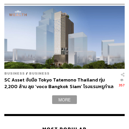
กาญจนา พันธุเตชะ ข้าราชการวัยเกษียณที่ไม่ปล่อยให้วัย
เป็นอุปสรรคในการเป็นนักท่องโลก ซึ่งที่ผ่านมาเธอแบกเป้
ออกเดินทางทั่วโลกเพียงลำพัง และเก็บเกี่ยวประสบการณ์มา
แชร์ร่วมกันในการสร้างสรรค์ประเทศไทยให้กลายเป็นสถาน
ที่ที่เป็นมิตรกับผู้สูงอายุมากยิ่งขึ้น
ทอล์กครั้งนี้ยังรวมถึง เติร์ท-ธนาภพ อยู่วิจิตร ผู้เข้าแข่งขัน
The Face Men Thailand
เพศทางเลือกเพียงหนึ่งเดียวที่ฝ่าฟัน
เส้นแบ่งเรื่องเพศจนก้าวเข้าสู่รอบสุดท้ายของการแข่งขัน ซึ่ง
จะมาเผยมุมมองที่น่าคิดในการอยู่ร่วมกันของผู้คนในสังคมที่
BUSINESS
/
BUSINESS
มีความแตกต่างหลากหลาย
SC Asset จับมือ Tokyo Tatemono Thailand ทุ่ม
357
2,200 ล้าน ลุย ‘voco Bangkok Siam’ โรงแรมหรูทำเล
“เรามั่นใจว่าคอนเทนต์มันดีจริงๆ เพราะว่าเป็นคอนเทนต์ที่ไม่
ทองสยามฯ รับดีมานด์ท่องเที่ยวปี’72
ได้พูดเพื่อคนคนเดียว แต่พูดเพื่อสังคม ชุมชน ผู้คน และการ
MORE
อยู่อาศัยร่วมกัน ซึ่งเป็นสิ่งที่เราอยากจะแชร์ให้กับผู้คนในยุค
นี้” โฉมชฎากล่าวย้ำ