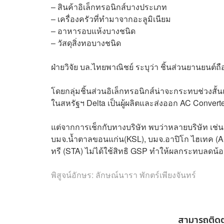
– สินค้าอิเล็กทรอนิกส์บางประเภท
– เครื่องครัวที่ทำมาจากอะลูมิเนียม
– อาหารอบแห้งบางชนิด
– วัสดุสิ่งทอบางชนิด
ฝ่ายวิจัย บล.ไทยพาณิชย์ ระบุว่า ชิ้นส่วนยานยนต์ถื
โดยกลุ่มชิ้นส่วนอิเล็กทรอนิกส์น่าจะกระทบช่วงสั้นแต
ในสหรัฐฯ Delta เป็นผู้ผลิตและส่งออก AC Converter
แต่จากการเช็กกับทางบริษัท พบว่าหลายบริษัท เช่น
บมจ.
น้ำตาลขอนแก่น(
KSL), บมจ.
อาปิโก ไฮเทค (
A
ทรี (
STA) ไม่ได้ใช้สิทธิ GSP ทำให้ผลกระทบลดน้อ
พิสูจน์อักษร: ลักษณ์นารา พักตร์เพียงจันทร์
สามารถติด