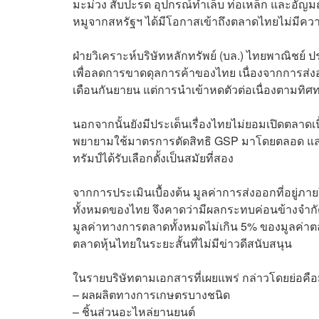
มะม่วง สับปะรด อุปกรณ์ทำเล็บ ท่อเหล็ก และอัญมณี
หมูจากสหรัฐฯ ได้มีโอกาสเข้าถึงตลาดไทยไม่มีคว
ฝ่ายวิเคราะห์บริษัทหลักทรัพย์ (บล.)​ ไทยพาณิชย์ 
เพื่อลดการขาดดุลการค้าของไทย เนื่องจากการส่งอ
เดือนกันยายน แต่การนำเข้าหดตัวต่อเนื่องตามทิ
นอกจากนั้นยังมีประเด็นเรื่องไทยไม่ยอมเปิดตลาดเน
พยายามใช้มาตรการตัดสิทธิ GSP มาโดยตลอด และเ
ทรัมป์ได้รับเลือกตั้งเป็นสมัยที่สอง
จากการประเมินเบื้องต้น มูลค่าการส่งออกที่อยู่ภ
ทั้งหมดของไทย จึงคาดว่ามีผลกระทบค่อนข้างจำกัด 
มูลค่าทางการตลาดทั้งหมดไม่เกิน 5% ของมูลค่าตล
ตลาดหุ้นไทยในระยะสั้นที่ไม่มีข่าวดีสนับสนุน
ในรายบริษัทตามเอกสารที่เผยแพร่ กล่าวโดยย่อคื
– ผลผลิตทางการเกษตรบางชนิด
– ชิ้นส่วนอะไหล่ยานยนต์