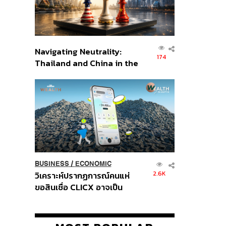
Navigating Neutrality:
174
Thailand and China in the
Age of a New Global
Order
BUSINESS
/
ECONOMIC
2.6K
วิเคราะห์ปรากฏการณ์คนแห่
ขอสินเชื่อ CLICX อาจเป็น
เพียงยอดภูเขาน้ำแข็ง ของ
ปัญหาหนี้ครัวเรือนไทยที่ถูกซุก
ไว้