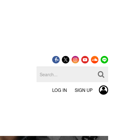
LOG IN
SIGN UP