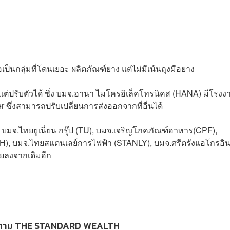
อเป็นกลุ่มที่โดนเยอะ ผลิตภัณฑ์ยาง แต่ไม่มีเน้นถุงมือยาง
่ปรับตัวได้ ซึ่ง บมจ.
ฮานา ไมโครอิเล็คโทรนิคส (
HANA) มีโรงง
 ซึ่งสามารถปรับเปลี่ยนการส่งออกจากที่อื่นได้
 บมจ.
ไทยยูเนี่ยน กรุ๊ป (
TU), บมจ.
เจริญโภคภัณฑ์อาหาร(
CPF),
H), บมจ.ไ
ทยสแตนเลย์การไฟฟ้า (
STANLY), บมจ.
ศรีตรังแอโกรอิน
ยลงจากเดิมอีก
ตาม THE STANDARD WEALTH