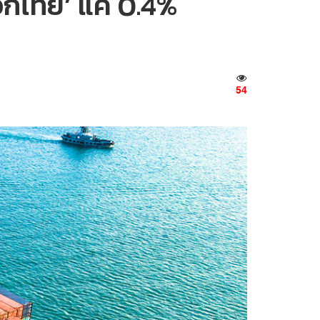
อกไทย’ แค่ 0.4%
54