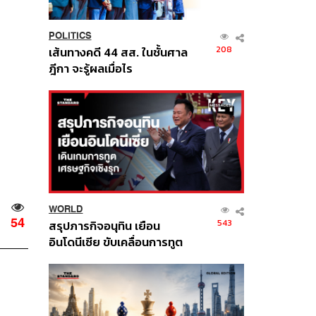
POLITICS
208
เส้นทางคดี 44 สส. ในชั้นศาล
ฎีกา จะรู้ผลเมื่อไร
WORLD
54
543
สรุปภารกิจอนุทิน เยือน
อินโดนีเซีย ขับเคลื่อนการทูต
เศรษฐกิจเชิงรุก ประกาศหุ้น
ส่วนยุทธศาสตร์ไทย –
อินโดนีเซีย