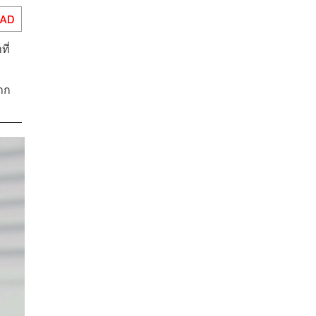
EAD
ี่
มาก