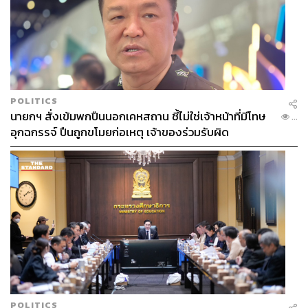
POLITICS
นายกฯ สั่งเข้มพกปืนนอกเคหสถาน ชี้ไม่ใช่เจ้าหน้าที่มีโทษ
...
อุกฉกรรจ์ ปืนถูกขโมยก่อเหตุ เจ้าของร่วมรับผิด
POLITICS