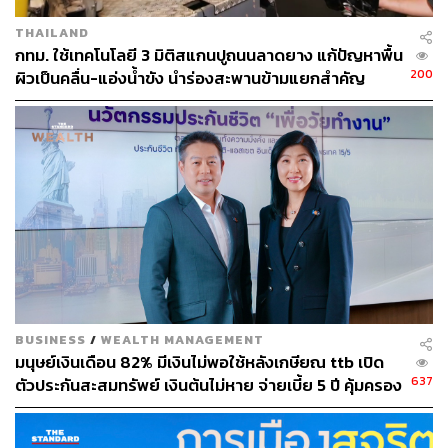
THAILAND
กทม. ใช้เทคโนโลยี 3 มิติสแกนปูถนนลาดยาง แก้ปัญหาพื้น
200
ผิวเป็นคลื่น-แอ่งน้ำขัง นำร่องสะพานข้ามแยกสำคัญ
114
ABOUT THE AUTHOR
THE STANDARD TEAM
กองบรรณาธิการ THE STANDARD
BUSINESS
/
WEALTH MANAGEMENT
ABOUT THE PHOTOGRAPHER
มนุษย์เงินเดือน 82% มีเงินไม่พอใช้หลังเกษียณ ttb เปิด
637
ตัวประกันสะสมทรัพย์ เงินต้นไม่หาย จ่ายเบี้ย 5 ปี คุ้มครอง
ฐานิส สุดโต
ชีวิตนาน 15 ปี เพิ่มโอกาสทำกำไรทั้งตลาดขาขึ้น-ขาลง
บรรณาธิการภาพ ประจำสำนักข่าว THE
STANDARD