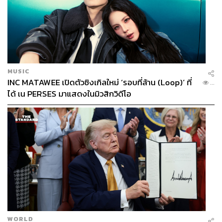
MUSIC
INC MATAWEE เปิดตัวซิงเกิลใหม่ ‘รอบที่ล้าน (Loop)’ ที่
...
ได้ เน PERSES มาแสดงในมิวสิกวิดีโอ
WORLD