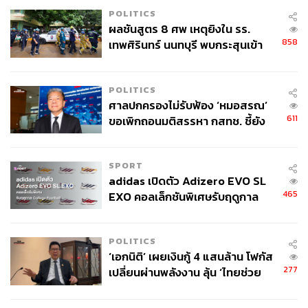
POLITICS
ผลชันสูตร 8 ศพ เหตุยิงใน รร.
858
เทพศิรินทร์ นนทบุรี พบกระสุนเข้า
จุดสำคัญ ‘ศีรษะ-หน้าอก’ ครูถูกยิง
4 นัด จากระยะไกล
POLITICS
ศาลปกครองไม่รับฟ้อง ‘หมอสรณ’
611
ขอเพิกถอนมติสรรหา กสทช. ชี้ยัง
ไม่ใช่ผู้เดือดร้อนเสียหาย
SPORT
adidas เปิดตัว Adizero EVO SL
465
EXO คอลเล็กชันพิเศษรับฤดูกาล
College Football
POLITICS
‘เอกนิติ’ เผยเงินกู้ 4 แสนล้าน โฟกัส
277
เปลี่ยนผ่านพลังงาน ลุ้น ‘ไทยช่วย
ไทยพลัส’ เฟส 2 รอประเมินความ
เหมาะสม