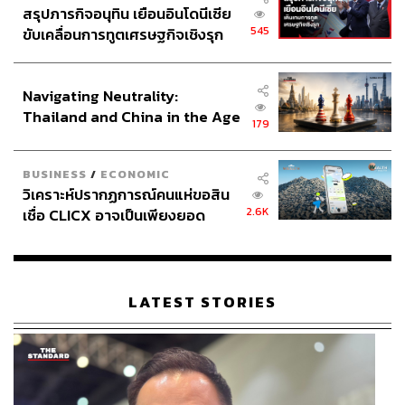
สรุปภารกิจอนุทิน เยือนอินโดนีเซีย
545
ขับเคลื่อนการทูตเศรษฐกิจเชิงรุก
ประกาศหุ้นส่วนยุทธศาสตร์ไทย –
อินโดนีเซีย
Navigating Neutrality:
Thailand and China in the Age
179
of a New Global Order
BUSINESS
/
ECONOMIC
วิเคราะห์ปรากฏการณ์คนแห่ขอสิน
2.6K
เชื่อ CLICX อาจเป็นเพียงยอด
ภูเขาน้ำแข็ง ของปัญหาหนี้ครัว
เรือนไทยที่ถูกซุกไว้
LATEST STORIES