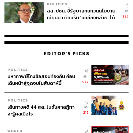
POLITICS
สส. ปชน. จี้รัฐบาลทบทวนนโยบาย
223
เมียนมา ต้อนรับ ‘มินอ่องหล่าย’ ได้
แค่สัญญาว่างเปล่า
EDITOR'S PICKS
POLITICS
มหากาพย์โกงข้อสอบท้องถิ่น ก่อน
577
เดินหน้าสู่จุดจบในสัปดาห์นี้
POLITICS
เส้นทางคดี 44 สส. ในชั้นศาลฎีกา
212
จะรู้ผลเมื่อไร
WORLD