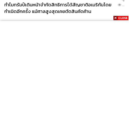
ทำไมทรัมป์เดินหน้าจำกัดสิทธิการได้สัญชาติอเมริกันโดย
...
กำเนิดอีกครั้ง แม้ศาลสูงสุดเคยตัดสินคัดค้าน
News
Wealth
Pop
Podcast
Video
Now
Opinion
Careers
Events
Privacy
About
Contact
Policy
FOR
ADVERTISING
MEMBERSHIP