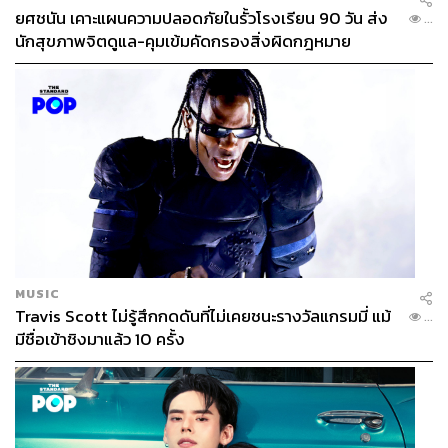
ยศชนัน เคาะแผนความปลอดภัยในรั้วโรงเรียน 90 วัน ส่ง
...
นักสุขภาพจิตดูแล-คุมเข้มคัดกรองสิ่งผิดกฎหมาย
MUSIC
Travis Scott ไม่รู้สึกกดดันที่ไม่เคยชนะรางวัลแกรมมี่ แม้
...
มีชื่อเข้าชิงมาแล้ว 10 ครั้ง