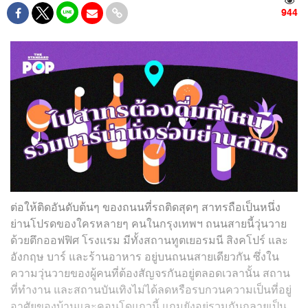
944
ต่อให้ติดอันดับต้นๆ ของถนนที่รถติดสุดๆ สาทรถือเป็นหนึ่ง
ย่านโปรดของใครหลายๆ คนในกรุงเทพฯ ถนนสายนี้วุ่นวาย
ด้วยตึกออฟฟิศ โรงแรม มีทั้งสถานทูตเยอรมนี สิงคโปร์ และ
อังกฤษ บาร์ และร้านอาหาร อยู่บนถนนสายเดียวกัน ซึ่งใน
ความวุ่นวายของผู้คนที่ต้องสัญจรกันอยู่ตลอดเวลานั้น สถาน
ที่ทำงาน และสถานบันเทิงไม่ได้ลดหรือรบกวนความเป็นที่อยู่
อาศัยของบ้านและคอนโดแถวนี้ แถมยังอยู่รวมกันกลายเป็น