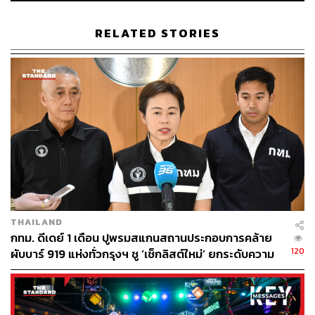
RELATED STORIES
944
ABOUT THE AUTHOR
วรรษชล คัวดรี้
Lifestyle Editor ประจำกอง THE STANDARD
POP
THAILAND
กทม. ดีเดย์ 1 เดือน ปูพรมสแกนสถานประกอบการคล้าย
120
ผับบาร์ 919 แห่งทั่วกรุงฯ ชู ‘เช็กลิสต์ใหม่’ ยกระดับความ
ปลอดภัย