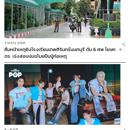
THAILAND
คืบหน้าเหตุยิงโรงเรียนเทพศิรินทร์นนทบุรี ดับ 6 ศพ โฆษก
...
ตร. เร่งสอบปมขโมยปืนปู่ก่อเหตุ
K-POP