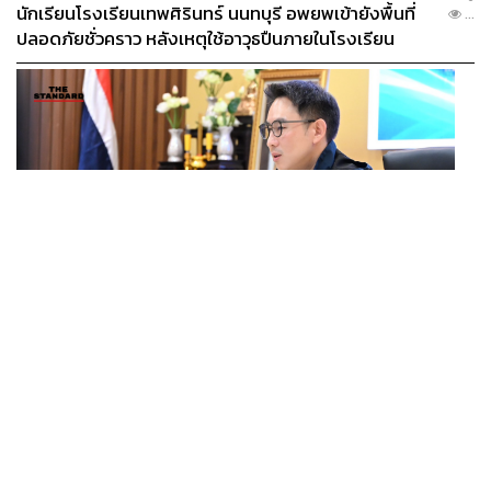
นักเรียนโรงเรียนเทพศิรินทร์ นนทบุรี อพยพเข้ายังพื้นที่
...
ปลอดภัยชั่วคราว หลังเหตุใช้อาวุธปืนภายในโรงเรียน
คลี่คลาย
POLITICS
มท.4 เร่งเคลียร์ใบอนุญาตโรงแรมภูเก็ตค้างกว่า 6 ปี ตั้ง
...
เป้าจบ ก.ย. ยกเป็นโมเดลแก้ทั้งประเทศ