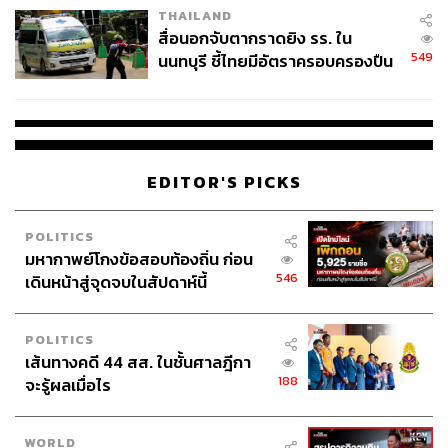
THAILAND
สื่อนอกจับตากราดยิง รร. ใน
549
นนทบุรี ชี้ไทยมีอัตราครอบครองปืน
สูงในระดับต้นของภูมิภาค
EDITOR'S PICKS
POLITICS
มหากาพย์โกงข้อสอบท้องถิ่น ก่อน
546
เดินหน้าสู่จุดจบในสัปดาห์นี้
POLITICS
เส้นทางคดี 44 สส. ในชั้นศาลฎีกา
188
จะรู้ผลเมื่อไร
WORLD