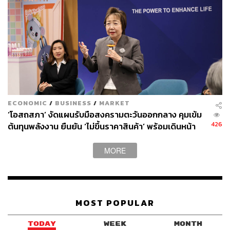
ECONOMIC
/
BUSINESS
/
MARKET
‘โอสถสภา’ งัดแผนรับมือสงครามตะวันออกกลาง คุมเข้ม
426
ต้นทุนพลังงาน ยืนยัน ‘ไม่ขึ้นราคาสินค้า’ พร้อมเดินหน้า
M&A เจรจา 3 บิ๊กดีล
MORE
MOST POPULAR
TODAY
WEEK
MONTH