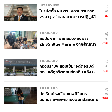
INTERVIEW
ไขรหัสตั้ง ผบ.ตร. ‘ความสามารถ
2K
vs อาวุโส’ และอนาคตการปฏิรูปสี
กากี กับ พล.ต.อ. เอก อังสนานนท์
THAILAND
สรุปมหากาพย์กล้องส่องพระ
656
ZEISS Blue Marine จากสัญญา
ผลิต 8.3 ล้าน สู่ข้อพิพาท ‘มา
เวลล์ฯ’ ฟ้อง ‘โทน บางแค’ ผิดนัด
THAILAND
จ่ายหนี้-แอบระบุแบรนด์
กองปราบฯ สอบเข้ม ‘อดีตอธิบดี
631
สถ.’ คดีทุจริตสอบท้องถิ่น แจ้ง 6
ข้อหาหนัก จ่อชง ป.ป.ช. 12 ส.ค. นี้
THAILAND
นักเรียนโรงเรียนเทพศิรินทร์
588
นนทบุรี อพยพเข้ายังพื้นที่ปลอดภัย
ชั่วคราว หลังเหตุใช้อาวุธปืนภายใน
โรงเรียนคลี่คลาย