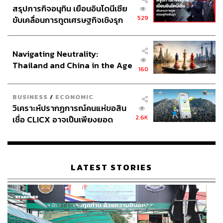
สรุปภารกิจอนุทิน เยือนอินโดนีเซีย
529
ขับเคลื่อนการทูตเศรษฐกิจเชิงรุก
ประกาศหุ้นส่วนยุทธศาสตร์ไทย –
อินโดนีเซีย
Navigating Neutrality:
Thailand and China in the Age
160
of a New Global Order
BUSINESS
/
ECONOMIC
วิเคราะห์ปรากฏการณ์คนแห่ขอสิน
2.6K
เชื่อ CLICX อาจเป็นเพียงยอด
ภูเขาน้ำแข็ง ของปัญหาหนี้ครัว
เรือนไทยที่ถูกซุกไว้
LATEST STORIES