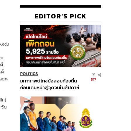
EDITOR'S PICK
b.edu
บบ
มี
ด้
POLITICS
้อยห
517
มหากาพย์โกงข้อสอบท้องถิ่น
ก่อนเดินหน้าสู่จุดจบในสัปดาห์
นี้
lin)
รซับ