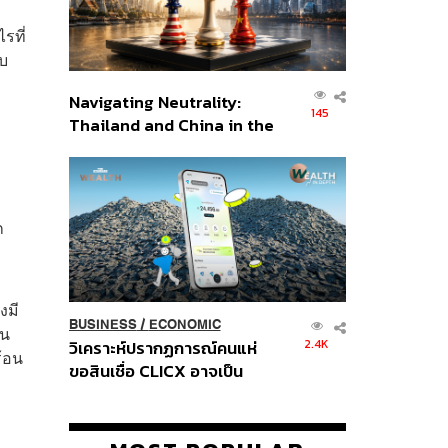
รที่
ับ
Navigating Neutrality:
145
Thailand and China in the
Age of a New Global
Order
ก
งมี
BUSINESS
/
ECONOMIC
คน
2.4K
วิเคราะห์ปรากฏการณ์คนแห่
ร้อน
ขอสินเชื่อ CLICX อาจเป็น
เพียงยอดภูเขาน้ำแข็ง ของ
ปัญหาหนี้ครัวเรือนไทยที่ถูกซุก
ไว้