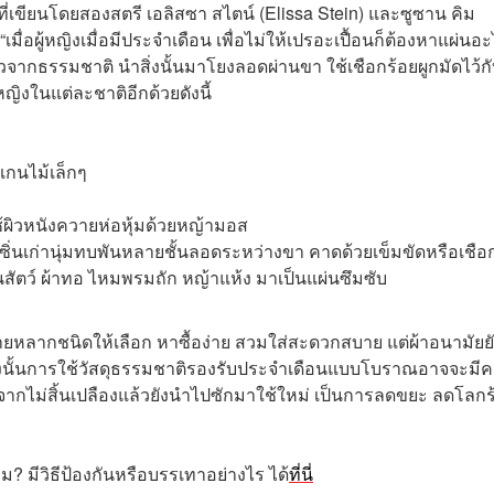
ที่เขียนโดยสองสตรี เอลิสซา สไตน์ (Elissa Stein) และซูซาน คิม
เมื่อผู้หญิงเมื่อมีประจำเดือน เพื่อไม่ให้เปรอะเปื้อนก็ต้องหาแผ่นอะไ
จากธรรมชาติ นำสิ่งนั้นมาโยงลอดผ่านขา ใช้เชือกร้อยผูกมัดไว้ก
หญิงในแต่ละชาติอีกด้วยดังนี้
บแกนไม้เล็กๆ
ใช้ผิวหนังควายห่อหุ้มด้วยหญ้ามอส
รือผ้าซิ่นเก่านุ่มทบพันหลายชั้นลอดระหว่างขา คาดด้วยเข็มขัดหรือเชือ
าย ขนสัตว์ ผ้าทอ ไหมพรมถัก หญ้าแห้ง มาเป็นแผ่นซึมซับ
ายหลากชนิดให้เลือก หาซื้อง่าย สวมใส่สะดวกสบาย แต่ผ้าอนามัยยั
 ดังนั้นการใช้วัสดุธรรมชาติรองรับประจำเดือนแบบโบราณอาจจะมี
นอกจากไม่สิ้นเปลืองแล้วยังนำไปซักมาใช้ใหม่ เป็นการลดขยะ ลดโลก
ม? มีวิธีป้องกันหรือบรรเทาอย่างไร ได้
ที่นี่