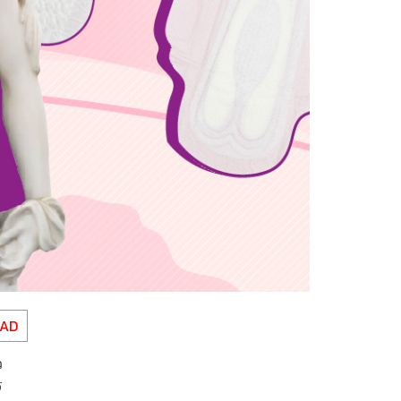
EAD
ว
ร