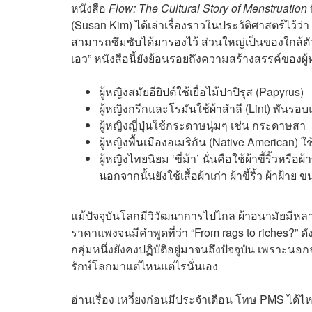
หนังสือ
Flow: The Cultural Story of Menstruation
(Susan Kim) ได้เล่าเรื่องราวในประวัติศาสตร์ไว้ว่า “
สามารถซึมซับได้มารองไว้ ส่วนใหญ่เป็นของใกล้ตัว
เอว” หนังสือนี้ยังย้อนรอยถึงความสร้างสรรค์ของผู้
ผู้หญิงสมัยอียิปต์ใช้เยื่อไม้ปาปิรุส (Papyrus)
ผู้หญิงกรีกและโรมันใช้ผ้าสำลี (Lint) พันรอ
ผู้หญิงญี่ปุ่นใช้กระดาษนุ่มๆ เช่น กระดาษสา
ผู้หญิงพื้นเมืองอเมริกัน (Native American) 
ผู้หญิงไทยนิยม ‘ขี่ม้า’ นั่นคือใช้ผ้าขี้ริ้วห
นอกจากนั้นยังใช้เสื้อผ้าเก่า ผ้าขี้ริ้ว ผ้าฝ้
แม้ปัจจุบันโลกมีวิวัฒนาการไปไกล ผ้าอนามัยมีหล
ราคาแพงจนมีคำพูดที่ว่า “From rags to riches?”
กลุ่มหนึ่งยังคงปฏิบัติอยู่มาจนถึงปัจจุบัน เพราะ
รักษ์โลกมาแต่ไหนแต่ไรนั่นเอง
อ่านเรื่อง เหวี่ยงก่อนมีประจำเดือน โทษ PMS ได้ไห