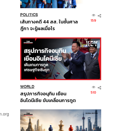
POLITICS
159
เส้นทางคดี 44 สส. ในชั้นศาล
ฎีกา จะรู้ผลเมื่อไร
WORLD
510
สรุปภารกิจอนุทิน เยือน
อินโดนีเซีย ขับเคลื่อนการทูต
เศรษฐกิจเชิงรุก ประกาศหุ้น
ส่วนยุทธศาสตร์ไทย –
m.org
อินโดนีเซีย