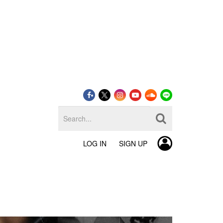
LOG IN
SIGN UP