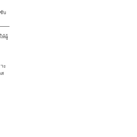
ซับ
้ผู้
ราะ
าส