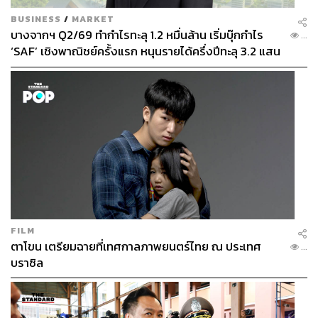
BUSINESS
/
MARKET
บางจากฯ Q2/69 ทำกำไรทะลุ 1.2 หมื่นล้าน เริ่มบุ๊กกำไร
...
‘SAF’ เชิงพาณิชย์ครั้งแรก หนุนรายได้ครึ่งปีทะลุ 3.2 แสน
ล้าน
FILM
ตาโขน เตรียมฉายที่เทศกาลภาพยนตร์ไทย ณ ประเทศ
...
บราซิล