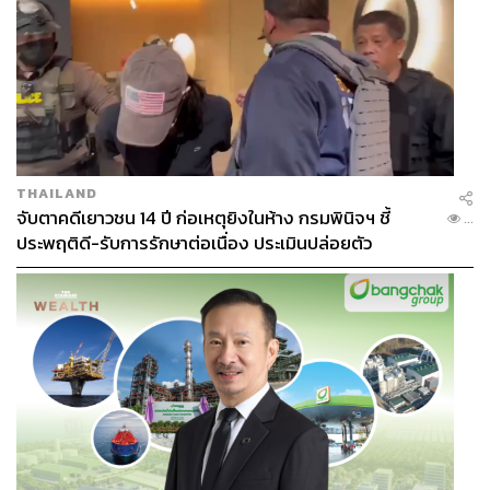
THAILAND
จับตาคดีเยาวชน 14 ปี ก่อเหตุยิงในห้าง กรมพินิจฯ ชี้
...
ประพฤติดี-รับการรักษาต่อเนื่อง ประเมินปล่อยตัว