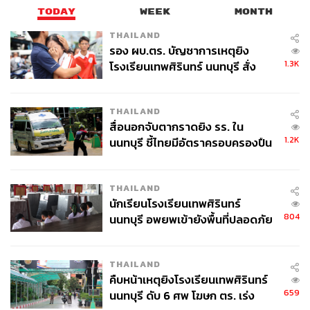
TODAY
WEEK
MONTH
THAILAND
รอง ผบ.ตร. บัญชาการเหตุยิง
1.3K
โรงเรียนเทพศิรินทร์ นนทบุรี สั่ง
ค้นหา 2 รอบยืนยันไร้คนติดค้าง พบ
ศพปู่-ย่าที่บ้านพักผู้ก่อเหตุ
THAILAND
สื่อนอกจับตากราดยิง รร. ใน
1.2K
นนทบุรี ชี้ไทยมีอัตราครอบครองปืน
สูงในระดับต้นของภูมิภาค
THAILAND
นักเรียนโรงเรียนเทพศิรินทร์
804
นนทบุรี อพยพเข้ายังพื้นที่ปลอดภัย
ชั่วคราว หลังเหตุใช้อาวุธปืนภายใน
โรงเรียนคลี่คลาย
THAILAND
คืบหน้าเหตุยิงโรงเรียนเทพศิรินทร์
659
นนทบุรี ดับ 6 ศพ โฆษก ตร. เร่ง