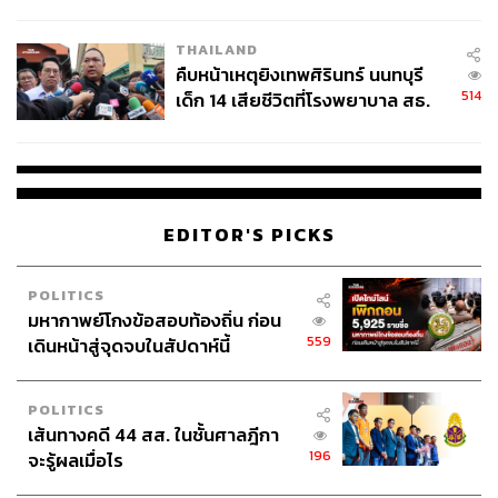
สอบปมขโมยปืนปู่ก่อเหตุ
THAILAND
คืบหน้าเหตุยิงเทพศิรินทร์ นนทบุรี
514
เด็ก 14 เสียชีวิตที่โรงพยาบาล สธ.
ยืนยันครูเสียชีวิต 5 ราย เจ็บ 22
ราย
EDITOR'S PICKS
POLITICS
มหากาพย์โกงข้อสอบท้องถิ่น ก่อน
559
เดินหน้าสู่จุดจบในสัปดาห์นี้
POLITICS
เส้นทางคดี 44 สส. ในชั้นศาลฎีกา
196
จะรู้ผลเมื่อไร