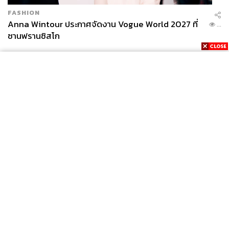
FASHION
Anna Wintour ประกาศจัดงาน Vogue World 2027 ที่
...
ซานฟรานซิสโก
News
Wealth
Pop
Podcast
Video
Now
Opinion
Careers
Events
Privacy
About
Contact
Policy
FOR
ADVERTISING
MEMBERSHIP