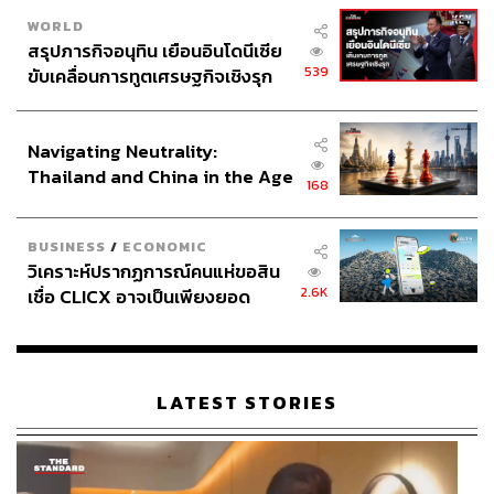
WORLD
สรุปภารกิจอนุทิน เยือนอินโดนีเซีย
539
ขับเคลื่อนการทูตเศรษฐกิจเชิงรุก
ประกาศหุ้นส่วนยุทธศาสตร์ไทย –
อินโดนีเซีย
Navigating Neutrality:
Thailand and China in the Age
168
of a New Global Order
BUSINESS
/
ECONOMIC
วิเคราะห์ปรากฏการณ์คนแห่ขอสิน
2.6K
เชื่อ CLICX อาจเป็นเพียงยอด
ภูเขาน้ำแข็ง ของปัญหาหนี้ครัว
เรือนไทยที่ถูกซุกไว้
LATEST STORIES