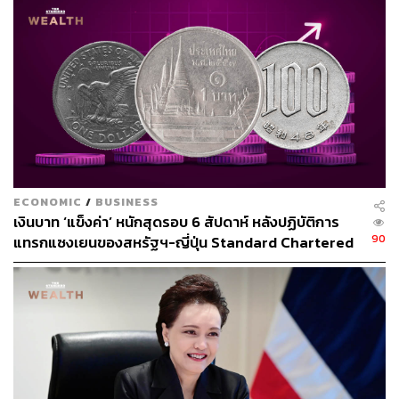
ในช่วงที่เศรษฐกิจมีความเสี่ยงถดถอยสูงจะมีสัญญาณที่บ่งชี้ที่
สำคัญคือ ดัชนีผู้จัดการฝ่ายจัดซื้อ (PMI) ที่เป็นตัวบ่งชี้สภาวะ
ทางเศรษฐกิจของภาคการผลิตและบริการปรับลดลงมาต่ำ
กว่า 50 ซึ่งหมายความว่าเศรษฐกิจปัจจุบันมีแนวโน้มหดตัว
เมื่อเทียบกับเดือนที่แล้ว และดัชนี PMI หดตัวลงต่อเนื่องก็
หมายถึงเศรษฐกิจกำลังหดตัวหนักลงเรื่อยๆ โดยสินทรัพย์ที่
มักจะถูกนำมาใช้ในการป้องกันความเสี่ยงเศรษฐกิจถดถอย
ประกอบด้วย พันธบัตรรัฐบาลสหรัฐฯ (US Treasury) หุ้นกู้
คุณภาพสูง (Investment Grade Bonds) ของสหรัฐฯ และ
ทองคำ
ECONOMIC
/
BUSINESS
เงินบาท ‘แข็งค่า’ หนักสุดรอบ 6 สัปดาห์ หลังปฏิบัติการ
90
แทรกแซงเยนของสหรัฐฯ-ญี่ปุ่น Standard Chartered
เหตุผลที่เป็นเช่นนี้ เพราะในช่วงที่ความเสี่ยงเศรษฐกิจถดถอย
เปิดเป้าสิ้นปีนี้จ่อแข็งต่อแตะ 32.50 บาทต่อดอลลาร์
สูงขึ้น นักลงทุนจะเริ่มมองหาสินทรัพย์ที่มองว่าเป็นหลุมหลบ
ภัย (Safe Haven) คือสามารถรักษามูลค่าเงินได้ ซึ่งอัตราผล
ตอบแทนของพันธบัตรรัฐบาลสหรัฐฯ 10 ปี ถูกจัดให้เป็นอัตรา
ผลตอบแทนที่มีความเสี่ยงต่ำ (โดยเฉพาะความเสี่ยงด้าน
สภาพคล่อง หรือ Liquidity Risk) เนื่องจากมีตลาดรองที่มี
สภาพคล่องสูงมาก