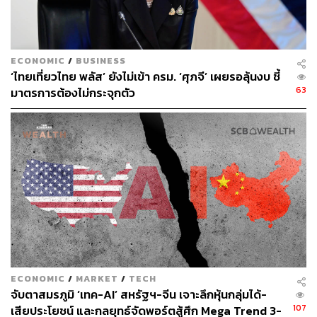
อย่างไรก็ตาม พันธบัตรรัฐบาลก็ยังมีความเสี่ยง เช่น ความ
เสี่ยงด้านอัตราดอกเบี้ย (Interest Rate Risk) เช่น ในช่วงปีที่
ผ่านมา อัตราเงินเฟ้อที่สูงก็ทำให้ธนาคารกลางต้องขึ้น
ECONOMIC
/
BUSINESS
ดอกเบี้ยแบบเร็วและแรง และกระทบกับราคาพันธบัตรรัฐบาล
‘ไทยเที่ยวไทย พลัส’ ยังไม่เข้า ครม. ‘ศุภจี’ เผยรอลุ้นงบ ชี้
อยู่พอสมควร หรือแม้กระทั่งในมุมความเสี่ยงด้านเครดิต
63
มาตรการต้องไม่กระจุกตัว
(Credit Risk) เอง รัฐบาลก็มีประเด็นความเสี่ยงเช่นกัน เช่น
กรณีของรัฐบาลสหรัฐฯ มีประเด็นการยกเพดานหนี้ และ
government shutdown
ดังนั้นท่ามกลางสถานการณ์เศรษฐกิจที่ไม่แน่นอน นักลงทุน
จึงเลือกที่จะถือพันธบัตรรัฐบาลสหรัฐฯ เอาไว้ โดยกรณีที่ซื้อ
พันธบัตรมาในช่วงดอกเบี้ยสูง อัตราผลตอบแทนพันธบัตรสูง
(ราคาพันธบัตรต่ำ) แล้วไปขายในช่วงที่ดอกเบี้ยต่ำ อัตราผล
ตอบแทนพันธบัตรต่ำ (ราคาพันธบัตรสูง) เนื่องจากพันธบัตร
เป็นที่ต้องการของตลาดมากขึ้น เพราะนักลงทุนมองภาพ
ลักษณ์ของพันธบัตรรัฐบาลเป็นสินทรัพย์ที่ปลอดภัย และ
ECONOMIC
/
MARKET
/
TECH
ความผันผวนของราคาสินทรัพย์ก็มักจะต่ำกว่าเมื่อเทียบกับ
จับตาสมรภูมิ ‘เทค-AI’ สหรัฐฯ-จีน เจาะลึกหุ้นกลุ่มได้-
สินทรัพย์ประเภทอื่น
107
เสียประโยชน์ และกลยุทธ์จัดพอร์ตสู้ศึก Mega Trend 3-