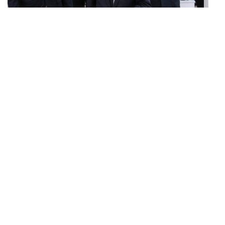
POLITICS
ทักษิณ ร่วมสวดพระอภิธรรมศพ ‘พล.ต.ท. ผ่อน’ บิดา
...
‘พักตร์พิไล ทวีสิน’ สิริอายุ 103 ปี แกนนำเพื่อไทย-บุคคล
หลากวงการร่วมอาลัย
BUSINESS
/
ECONOMIC
คลังเตรียมจำหน่ายพันธบัตรรัฐบาล ‘ออมพลัส’ รอบถัดไป
...
เร็วสุด 4 ก.ย.นี้ อาจเพิ่มสัดส่วนการขายแบบ Small Lot
First มากขึ้น