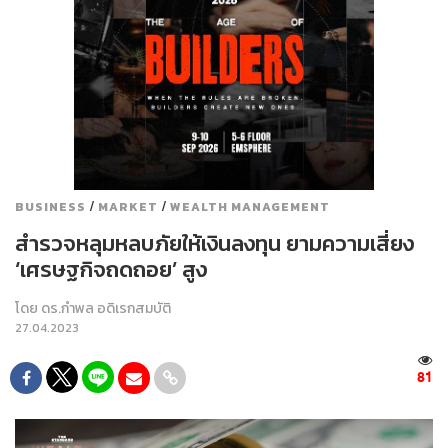
/
/
BUSINESS
MARKET
WEALTH MANAGEMENT
สำรวจหลุมหลบภัยให้เงินลงทุน ยามความเสี่ยง
‘เศรษฐกิจถดถอย’ สูง
โดย
ดร.กำพล อดิเรกสมบัติ
27.04.2023
81