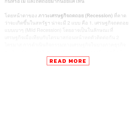
กันหรือไม่ และถดถอยมากน้อยแค่ไหน
โดยหน้าตาของ
ภาวะเศรษฐกิจถดถอย (Recession)
ที่คาด
ว่าจะเกิดขึ้นในสหรัฐฯ น่าจะมี 2 แบบ คือ 1. เศรษฐกิจถดถอย
แบบเบาๆ (Mild Recession) โดยอาจเป็นในลักษณะที่
เศรษฐกิจเมื่อเทียบกับไตรมาสก่อนหน้าหดตัวติดต่อกัน 2
ไตรมาส การดำเนินกิจกรรมทางเศรษฐกิจในบางภาคธุรกิจ
หดตัว (เช่น ภาคอสังหาริมทรัพย์ และการก่อสร้าง) หรือ 2.
เศรษฐกิจถดถอยแบบรุนแรง (Severe Recession) ซึ่งหมาย
READ MORE
ถึงการหดตัวของเศรษฐกิจในหลายภาคธุรกิจ และ/หรือกิน
เวลานานมากกว่าแค่ 2 ไตรมาส จนทำให้เกิดการว่างงาน
เพิ่มมากขึ้น การบริโภคภาคเอกชนลดลง รวมถึงรายได้ครัว
เรือนลดลงอย่างมีนัย
ข่าวที่เกี่ยวข้อง:
สตาร์ทอัพเครียด! อาจจ่ายเงินให้กับพนักงานไม่ได้ เหตุ
Silicon Valley Bank ถูกสั่งปิด หลังกลายเป็นแบงก์ที่ล้ม
หนักสุด ตั้งแต่ปี 2008