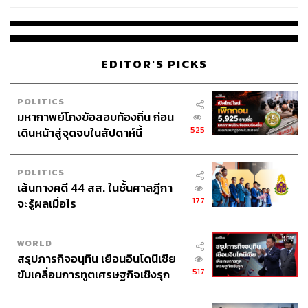
เวลล์ฯ’ ฟ้อง ‘โทน บางแค’ ผิดนัด
จ่ายหนี้-แอบระบุแบรนด์
สามารถติดตาม THE STANDARD WEALTH
ผ่านแอปพลิเคชันต่างๆ ที่คุณสะดวกหรือใช้งานอยู่แล้วได้เลย
EDITOR'S PICKS
POLITICS
มหากาพย์โกงข้อสอบท้องถิ่น ก่อน
525
เดินหน้าสู่จุดจบในสัปดาห์นี้
TAGS:
ธนาคาร
Credit Suisse
พันธบัตรรัฐบาลสหรัฐฯ
Silvergate Bank
เศรษฐกิจถดถอย
Silicon Valley Bank (SVB)
Signature Bank
USA
POLITICS
วิกฤตธนาคาร
Europe
เส้นทางคดี 44 สส. ในชั้นศาลฎีกา
177
จะรู้ผลเมื่อไร
WORLD
สรุปภารกิจอนุทิน เยือนอินโดนีเซีย
517
ขับเคลื่อนการทูตเศรษฐกิจเชิงรุก
ประกาศหุ้นส่วนยุทธศาสตร์ไทย –
อินโดนีเซีย
81