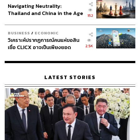
Navigating Neutrality:
Thailand and China in the Age
152
of a New Global Order
ABOUT THE AUTHOR
ดร.กำพล อดิเรกสมบัติ
BUSINESS
/
ECONOMIC
Chief Executive Officer and Chief Data
วิเคราะห์ปรากฏการณ์คนแห่ขอสิน
Strategy and Transformation Officer
2.5K
เชื่อ CLICX อาจเป็นเพียงยอด
Athentic Consulting
ภูเขาน้ำแข็ง ของปัญหาหนี้ครัว
เรือนไทยที่ถูกซุกไว้
LATEST STORIES