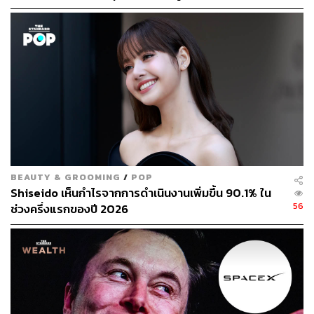
5 ปีข้างหน้า
ขณะที่หุ้นกู้คุณภาพสูง (Investment Grade Bonds: Rating >
BBB-) ก็เป็นอีกตัวเลือกที่ได้รับความสนใจใช้ป้องกันความ
เสี่ยงเศรษฐกิจถดถอย อย่างไรก็ตาม หุ้นกู้คุณภาพสูง มีความ
เสี่ยงด้าน Credit Risk ที่สูงกว่าพันธบัตรรัฐบาล โดยเฉพาะใน
ช่วงเศรษฐกิจถดถอย ซึ่งสภาพเศรษฐกิจและธุรกิจอาจจะ
กระทบกับผู้ออกตราสารทำให้มีความเสี่ยงเรื่องการผิดนัด
ชำระหนี้สูงขึ้น (แต่ถ้าเมื่อเทียบกับหุ้นกู้ในกลุ่มที่ให้ผล
ตอบแทนสูงหรือ High Yield แล้ว กลุ่ม Investment Grade ก็
ถือว่ามีความเสี่ยงด้าน Credit Risk ที่ต่ำกว่า)
BEAUTY & GROOMING
/
POP
ส่วนทองคำก็ได้รับความนิยม เนื่องจากถูกมองเป็นสินทรัพย์ที่
Shiseido เห็นกำไรจากการดำเนินงานเพิ่มขึ้น 90.1% ใน
รักษามูลค่าเงินได้ในยามที่ความไม่แน่นอนสูง อย่างไรก็ตาม
56
ช่วงครึ่งแรกของปี 2026
เนื่องจากทองคำเป็นสินทรัพย์ที่มีต้นทุนการเก็บรักษา และยัง
มีเรื่องความต้องการตลาด ทั้งกลุ่มอุตสาหกรรม และเครื่อง
ประดับ มาเกี่ยวข้องด้วย นอกเหนือจากความต้องการลงทุน
ฉะนั้น ราคาทองคำจึงยังมีความผันผวนได้สูง
ทั้งนี้ จากการศึกษาของ SCB CIO โดยใช้ข้อมูลในอดีตนับ