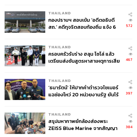
กากี กับ พล.ต.อ. เอก อังสนานนท์
THAILAND
กองปราบฯ สอบเข้ม ‘อดีตอธิบดี
572
สถ.’ คดีทุจริตสอบท้องถิ่น แจ้ง 6
ข้อหาหนัก จ่อชง ป.ป.ช. 12 ส.ค. นี้
โดยรวมแล้ว หลังเศรษฐกิจเริ่มส่งสัญญาณถดถอย เราควรจะ
THAILAND
เพิ่มน้ำหนักพันธบัตรรัฐบาลสหรัฐฯ เข้ามาอยู่ในพอร์ตลงทุน
ครอบครัวรับร่าง ฮลุน โซโล่ แล้ว
เพื่อให้พอร์ตโดยรวมมีความแข็งแกร่งมากขึ้น ต้านทาน
467
เตรียมส่งชันสูตรหาสาเหตุการเสีย
เศรษฐกิจถดถอยได้ดีขึ้น เพราะหากในพอร์ตลงทุนมีสินทรัพย์
ชีวิต
เสี่ยงมากเกินไปก็อาจจะทำให้ผลตอบแทนจากพอร์ตลงทุน
THAILAND
โดยรวมมีความผันผวนได้สูง
‘ธนารัตน์’ ให้ปากคำตำรวจไซเบอร์
397
แฉช่องโหว่ 20 หน่วยงานรัฐ ยันไร้
และสุดท้ายไม่ว่าจะปรับพอร์ตการลงทุนอย่างไร นักลงทุน
นัยทางการเมือง
ต้องไม่ลืมพิจารณาเรื่องการแบ่งเงินลงทุนในสินทรัพย์ที่หลาก
หลาย และลงทุนให้สอดคล้องกับความสามารถในการ
THAILAND
ยอมรับความเสี่ยงของตัวเองด้วย เพื่อให้การลงทุนไปถึงเป้า
สรุปมหากาพย์กล้องส่องพระ
หมายแบบสบายใจ พอร์ตลงทุนไม่เสี่ยงมากเกินไป หรือ
384
ZEISS Blue Marine จากสัญญา
ผันผวนหนักเกินจะรับไหว
ผลิต 8.3 ล้าน สู่ข้อพิพาท ‘มา