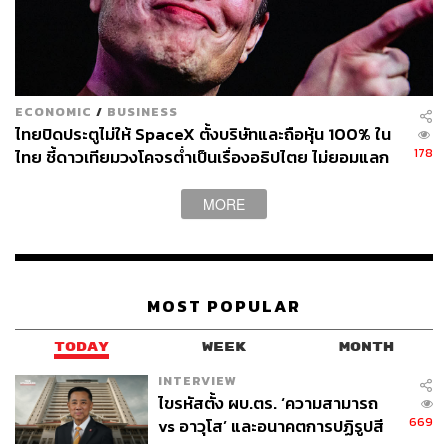
ตั้งแต่ปี 2510 จนถึงปัจจุบัน พบว่าพันธบัตรรัฐบาลสหรัฐฯ เป็น
สินทรัพย์ที่ช่วยจัดการความเสี่ยงจากเศรษฐกิจถดถอยในช่วง
ที่เงินเฟ้อในระดับสูงได้ดีที่สุด หากพิจารณาจากผลตอบแทน
ต่อความผันผวนของการลงทุน (Risks-Adjusted Return)
เพราะจากข้อมูลในอดีตสามารถให้ผลตอบแทนเฉลี่ยราย
ECONOMIC
/
BUSINESS
เดือนต่อความผันผวนได้ดีที่สุด
ดังนั้น หากนักลงทุนเพิ่มน้ำ
ไทยปิดประตูไม่ให้ SpaceX ตั้งบริษัทและถือหุ้น 100% ใน
หนักการลงทุนในพันธบัตรรัฐบาลสหรัฐฯ ก็จะเป็นทางเลือกที่
178
ไทย ชี้ดาวเทียมวงโคจรต่ำเป็นเรื่องอธิปไตย ไม่ยอมแลก
ช่วยให้พอร์ตลงทุนโดยรวมรับมือกับภาวะเศรษฐกิจถดถอยได้
ในโต๊ะเจรจาการค้า
ดีขึ้น
MORE
กราฟ: ผลตอบแทนต่อความผันผวน (ยิ่งสูงยิ่งดี)
MOST POPULAR
TODAY
WEEK
MONTH
INTERVIEW
ไขรหัสตั้ง ผบ.ตร. ‘ความสามารถ
669
vs อาวุโส’ และอนาคตการปฏิรูปสี