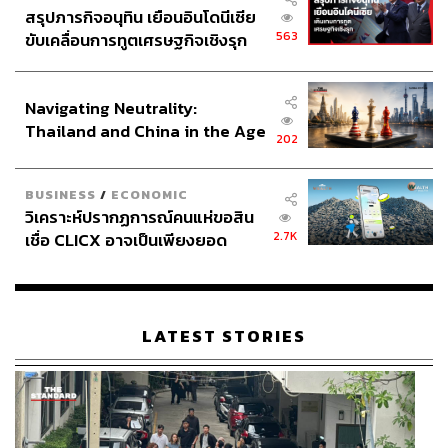
สรุปภารกิจอนุทิน เยือนอินโดนีเซีย
563
ขับเคลื่อนการทูตเศรษฐกิจเชิงรุก
ประกาศหุ้นส่วนยุทธศาสตร์ไทย –
อินโดนีเซีย
Navigating Neutrality:
Thailand and China in the Age
202
of a New Global Order
BUSINESS
/
ECONOMIC
วิเคราะห์ปรากฏการณ์คนแห่ขอสิน
2.7K
เชื่อ CLICX อาจเป็นเพียงยอด
ภูเขาน้ำแข็ง ของปัญหาหนี้ครัว
เรือนไทยที่ถูกซุกไว้
LATEST STORIES