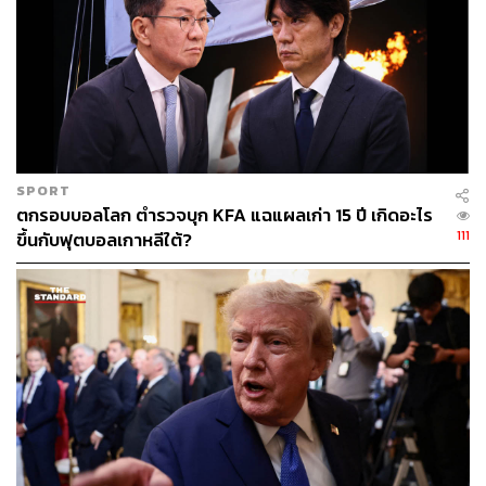
ABOUT THE AUTHOR
สกุลชัย เก่งอนันตานนท์
Content Creator สำนักข่าว THE
STANDARD WEALTH
SPORT
ตกรอบบอลโลก ตำรวจบุก KFA แฉแผลเก่า 15 ปี เกิดอะไร
111
ขึ้นกับฟุตบอลเกาหลีใต้?