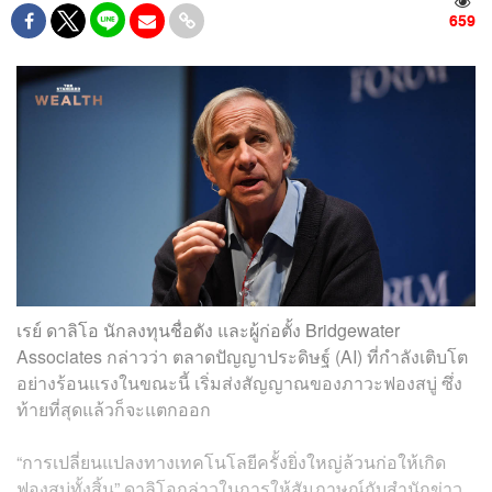
659
เรย์ ดาลิโอ นักลงทุนชื่อดัง และผู้ก่อตั้ง Bridgewater
Associates กล่าวว่า ตลาดปัญญาประดิษฐ์ (AI) ที่กำลังเติบโต
อย่างร้อนแรงในขณะนี้ เริ่มส่งสัญญาณของภาวะฟองสบู่ ซึ่ง
ท้ายที่สุดแล้วก็จะแตกออก
“การเปลี่ยนแปลงทางเทคโนโลยีครั้งยิ่งใหญ่ล้วนก่อให้เกิด
ฟองสบู่ทั้งสิ้น” ดาลิโอกล่าวในการให้สัมภาษณ์กับสำนักข่าว