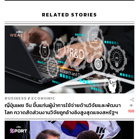
ผ่านแอปพลิเคชันต่างๆ ที่คุณสะดวกหรือใช้งานอยู่แล้วได้เลย
RELATED STORIES
TAGS:
Jensen Huang
ปัญญาประดิษฐ์ (Artificial intelligence - AI)
USA
Bloomberg
Ray Dalio
Bridgewater Associates
ภาวะฟองสบู่แตก
ภาวะฟองสบู่
BUSINESS
/
ECONOMIC
ญี่ปุ่นเผย จีน ขึ้นแท่นผู้นำการใช้จ่ายด้านวิจัยและพัฒนา
100
โลก กวาดสัดส่วนงานวิจัยถูกอ้างอิงสูงสุดแซงสหรัฐฯ
659