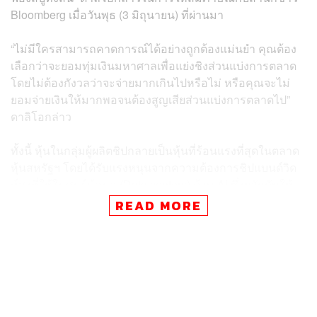
Bloomberg เมื่อวันพุธ (3 มิถุนายน) ที่ผ่านมา
“ไม่มีใครสามารถคาดการณ์ได้อย่างถูกต้องแม่นยำ คุณต้อง
เลือกว่าจะยอมทุ่มเงินมหาศาลเพื่อแย่งชิงส่วนแบ่งการตลาด
โดยไม่ต้องกังวลว่าจะจ่ายมากเกินไปหรือไม่ หรือคุณจะไม่
ยอมจ่ายเงินให้มากพอจนต้องสูญเสียส่วนแบ่งการตลาดไป”
ดาลิโอกล่าว
ทั้งนี้ หุ้นในกลุ่มผู้ผลิตชิปกลายเป็นหุ้นที่ร้อนแรงที่สุดในตลาด
หุ้นสหรัฐฯ โดยได้รับแรงหนุนจากความต้องการชิปแบนด์วิด
ท์สูงที่ใช้ในศูนย์ข้อมูล (Data centers) ด้าน AI ซึ่งผลักดันให้
ตลาดพุ่งทำสถิติสูงสุดใหม่ การพุ่งทะยานดังกล่าวได้จุดชนวน
READ MORE
ให้เกิดการถกเถียงว่า นักลงทุนกำลังทุ่มเงินเข้าสู่ตลาดที่ร้อน
แรงเกินไป (Overheated market) หรือไม่
ขณะที่ เจนเซน หวง ประธานเจ้าหน้าที่บริหารของ Nvidia
Corp. ได้พยายามขจัดความกังวลดังกล่าว โดยเมื่อสัปดาห์นี้
เขาได้ชูประเด็นถึงผลตอบแทนระดับสูงมาก สำหรับนักลงทุน