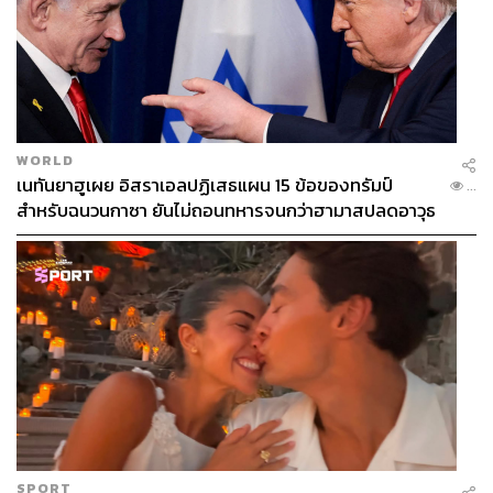
WORLD
เนทันยาฮูเผย อิสราเอลปฏิเสธแผน 15 ข้อของทรัมป์
...
สำหรับฉนวนกาซา ยันไม่ถอนทหารจนกว่าฮามาสปลดอาวุธ
แท้จริง
SPORT