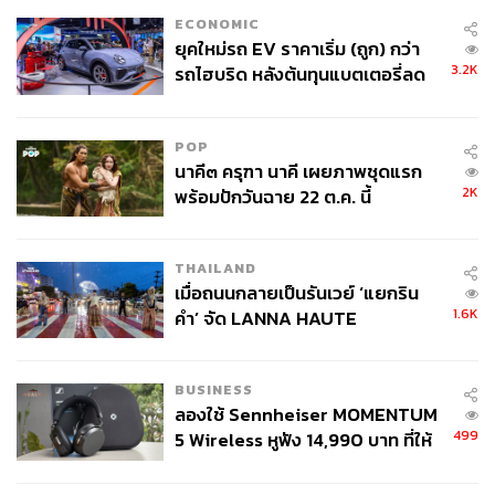
ECONOMIC
ยุคใหม่รถ EV ราคาเริ่ม (ถูก) กว่า
3.2K
รถไฮบริด หลังต้นทุนแบตเตอรี่ลด
ลง - จีนแห่บุกตลาดเกิดใหม่
POP
นาคี๓ ครุฑา นาคี เผยภาพชุดแรก
2K
พร้อมปักวันฉาย 22 ต.ค. นี้
THAILAND
เมื่อถนนกลายเป็นรันเวย์ ‘แยกริน
1.6K
คำ’ จัด LANNA HAUTE
COUTURE กลางสายฝน
BUSINESS
ลองใช้ Sennheiser MOMENTUM
499
5 Wireless หูฟัง 14,990 บาท ที่ให้
ผู้ใช้ถอดเปลี่ยนแบตเองได้ ก่อนกฎ
EU บังคับปีหน้า