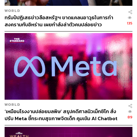
WORLD
ทรัมป์ปฏิเสธข่าวลือสหรัฐฯ ขาดแคลนอาวุธในการทำ
135
สงครามกับอิหร่าน เผยกำลังล่าตัวคนปล่อยข่าว
WORLD
‘เหมือนโรงงานปล่อยมลพิษ’ สรุปคดีศาลนิวเม็กซิโก สั่ง
89
ปรับ Meta ชี้กระทบสุขภาพจิตเด็ก คุมเข้ม AI Chatbot