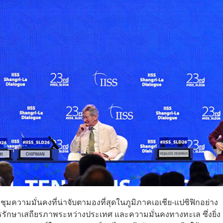
ชุมความมั่นคงที่น่าจับตามองที่สุดในภูมิภาคเอเชีย-แปซิฟิกอย่าง
รรักษาเสถียรภาพระหว่างประเทศ และความมั่นคงทางทะเล ซึ่งยิ่ง