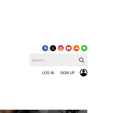
LOG IN
SIGN UP