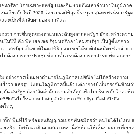
แชงกรีลา โดยเฉพาะสหรัฐฯ และจีน รวมถึงมหาอำนาจในภูมิภาค
ช่นเดียวกับในปี 2026 โดย อ.พงศ์พิสุทธิ์ระบุว่า สุนทรพจน์ของรัฐม
ละเป็นที่น่าจับตามองมากที่สุด
 มองว่า การขึ้นพูดของตัวแทนระดับสูงจากสหรัฐฯ มักจะสร้างความ
ในปีนี้ คือ พีท เฮกเซธ รัฐมนตรีกลาโหมสหรัฐฯ เป็นผู้ขึ้นกล่าว
้ำว่า สหรัฐฯ เป็นชาติในแปซิฟิก และขอให้ชาติพันธมิตรช่วยจ่ายงบ
่ต้องการการประชุมที่มากขึ้น เราต้องการกำลังรบเพิ่ม ลดการ
ดยืนเดิม อย่างการเป็นมหาอำนาจในภูมิภาคแปซิฟิก ไม่ได้สร้างความ
้ำว่า สหรัฐฯ ไม่สนใจภูมิภาคนี้แล้ว แต่อาจารย์เห็นตรงกันข้ามว่
จุบัน สหรัฐฯ ต้อง ‘จัดลำดับความสำคัญ’ เพื่อไปบริหารกับวิกฤตที่เร
ิกจึงไม่ใช่ความสำคัญลำดับแรก (Priority) เมื่อคำนึงถึง
นาดใหญ่
อน ‘กั๊ก’ พื้นที่ไว้ พร้อมส่งสัญญาณบอกพันธมิตรว่า ตนไม่ได้ไปไหน แ
น สหรัฐฯ ก็พร้อมกลับมาเสมอ เหล่านี้สะท้อนให้เห็นจากการที่เฮกเ