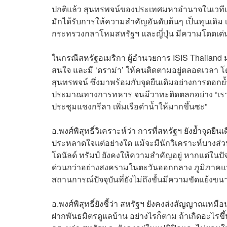
ปกติแล้ว สุนทรพจน์ของประเทศมหาอำนาจในเวที
มักได้รับการให้ความสำคัญอันดับต้นๆ เป็นทุนเดิม เ
กระทรวงกลาโหมสหรัฐฯ และญี่ปุ่น มีความโดดเด่นแ
ในกรณีสหรัฐอเมริกา ผู้อำนวยการ ISIS Thailand
สนใจ และมี ‘ดราม่า’ ให้คนติดตามอยู่ตลอดเวลา โดย
สุนทรพจน์ ซึ่งมาพร้อมกับจุดยืนเดิมอย่างการตอกย
ประมาณทางการทหาร จนมีวาทะติดตลกอย่าง “เราไม
ประชุมแชงกรีลา เพิ่มเรือดำน้ำให้มากขึ้นซะ”
อ.พงศ์พิสุทธิ์วิเคราะห์ว่า การที่สหรัฐฯ ยังย้ำจุ
ประหลาดใจแต่อย่างใด แม้จะมีนักวิเคราะห์บางส่วนย
โดนัลด์ ทรัมป์ ยังคงให้ความสำคัญอยู่ หากแต่ในปัจ
ด่วนกว่าอย่างสงครามในตะวันออกกลาง ภูมิภาคแปซิฟ
สถานการณ์ปัจจุบันที่ยังไม่ถึงขั้นมีความขัดแย้งข
อ.พงศ์พิสุทธิ์ยังชี้ว่า สหรัฐฯ ยังคงส่งสัญญาณเหมื
ฝากพันธมิตรดูแลบ้าน อย่างไรก็ตาม ถ้าเกิดอะไรขึ้