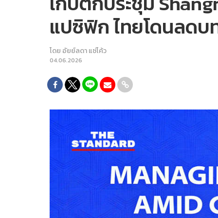
เก็บตกประชุม Shangr
แปซิฟิก ไทยโดนลดบท
โดย
อัยย์ลดา แซ่โค้ว
04.06.2026