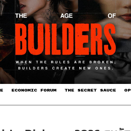
E
ECONOMIC FORUM
THE SECRET SAUCE​
OP