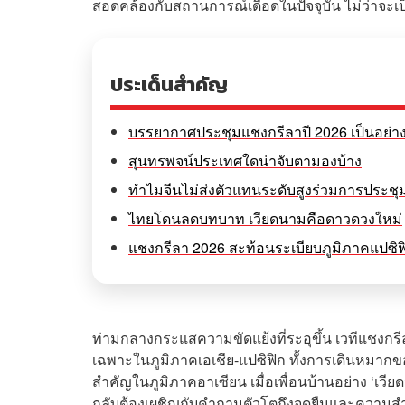
สอดคล้องกับสถานการณ์เดือดในปัจจุบัน ไม่ว่าจะ
ประเด็นสำคัญ
บรรยากาศประชุมแชงกรีลาปี 2026 เป็นอย่า
สุนทรพจน์ประเทศใดน่าจับตามองบ้าง
ทำไมจีนไม่ส่งตัวแทนระดับสูงร่วมการประช
ไทยโดนลดบทบาท เวียดนามคือดาวดวงใหม่
แชงกรีลา 2026 สะท้อนระเบียบภูมิภาคแปซิฟ
ท่ามกลางกระแสความขัดแย้งที่ระอุขึ้น เวทีแชงกรีล
เฉพาะในภูมิภาคเอเชีย-แปซิฟิก ทั้งการเดินหมากข
สำคัญในภูมิภาคอาเซียน เมื่อเพื่อนบ้านอย่าง ‘เวียด
กลับต้องเผชิญกับคำถามตัวโตถึงจุดยืนและความสำ