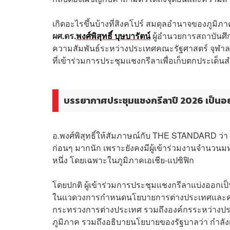
เกิดอะไรขึ้นบ้างที่สิงคโปร์ สมดุลอำนาจของภูม
ผศ.ดร.
พงศ์พิสุทธิ์ บุษบารัตน์
ผู้อำนวยการสถาบันศึ
ความสัมพันธ์ระหว่างประเทศคณะรัฐศาสตร์ จุฬาลง
ที่เข้าร่วมการประชุมแชงกรีลาเพื่อเก็บตกประเด็น
บรรยากาศประชุมแชงกรีลาปี 2026 เป็นอย
อ.พงศ์พิสุทธิ์ให้สัมภาษณ์กับ THE STANDARD ว่
ก่อนๆ มากนัก เพราะยังคงมีผู้เข้าร่วมงานจำนวนม
หนึ่ง โดยเฉพาะในภูมิภาคเอเชีย-แปซิฟิก
โดยปกติ ผู้เข้าร่วมการประชุมแชงกรีลาแบ่งออกเป็
ในแวดวงการกำหนดนโยบายการต่างประเทศและควา
กระทรวงการต่างประเทศ รวมถึงองค์กรระหว่างปร
ภูมิภาค รวมถึงอธิบายนโยบายของรัฐบาลว่า กำลังเน