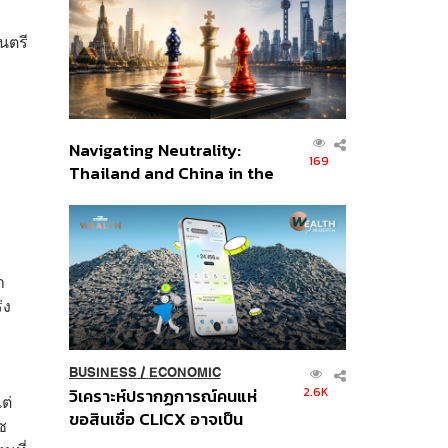
อินโดนีเซีย
นตรี
Navigating Neutrality:
169
Thailand and China in the
Age of a New Global
Order
า
่ง
BUSINESS
/
ECONOMIC
2.6K
วิเคราะห์ปรากฏการณ์คนแห่
ต่
ขอสินเชื่อ CLICX อาจเป็น
ซ
เพียงยอดภูเขาน้ำแข็ง ของ