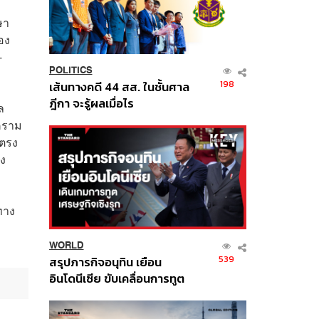
ษา
อง
-
POLITICS
198
เส้นทางคดี 44 สส. ในชั้นศาล
ฎีกา จะรู้ผลเมื่อไร
ล
งคราม
ยตรง
ยง
ทาง
WORLD
539
สรุปภารกิจอนุทิน เยือน
อินโดนีเซีย ขับเคลื่อนการทูต
เศรษฐกิจเชิงรุก ประกาศหุ้น
ส่วนยุทธศาสตร์ไทย –