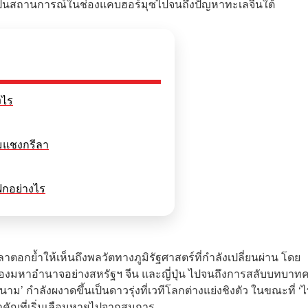
เป็นสถานการณ์ในช่องแคบฮอร์มุซไปจนถึงปัญหาทะเลจีนใต้
งไร
ุมแชงกรีลา
ิกอย่างไร
าตอกย้ำให้เห็นถึงพลวัตทางภูมิรัฐศาสตร์ที่กำลังเปลี่ยนผ่าน โดย
องมหาอำนาจอย่างสหรัฐฯ จีน และญี่ปุ่น ไปจนถึงการสลับบทบาทคร
นาม’ กำลังผงาดขึ้นเป็นดาวรุ่งที่เวทีโลกต่างแย่งชิงตัว ในขณะที่ ‘
คัญที่เริ่มเลือนหายไปจากสมการ