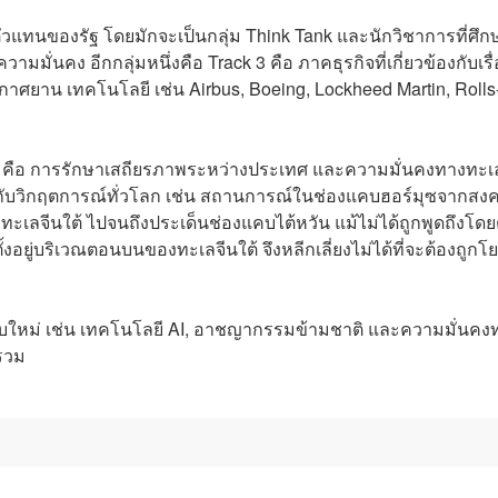
ใช่ตัวแทนของรัฐ โดยมักจะเป็นกลุ่ม Think Tank และนักวิชาการที่ศึก
่นคง อีกกลุ่มหนึ่งคือ Track 3 คือ ภาคธุรกิจที่เกี่ยวข้องกับเรื่
าศยาน เทคโนโลยี เช่น Airbus, Boeing, Lockheed Martin, Rolls
 คือ การรักษาเสถียรภาพระหว่างประเทศ และความมั่นคงทางทะเ
อมโยงกับวิกฤตการณ์ทั่วโลก เช่น สถานการณ์ในช่องแคบฮอร์มุซจากส
ะเลจีนใต้ ไปจนถึงประเด็นช่องแคบไต้หวัน แม้ไม่ได้ถูกพูดถึงโด
่ตั้งอยู่บริเวณตอนบนของทะเลจีนใต้ จึงหลีกเลี่ยงไม่ได้ที่จะต้องถูกโ
แบบใหม่ เช่น เทคโนโลยี AI, อาชญากรรมข้ามชาติ และความมั่นคง
รวม