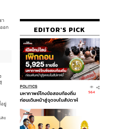
ชา
นออก
EDITOR'S PICK
ง
ี
POLITICS
564
มหากาพย์โกงข้อสอบท้องถิ่น
ก่อนเดินหน้าสู่จุดจบในสัปดาห์
ยู่
นี้
และ