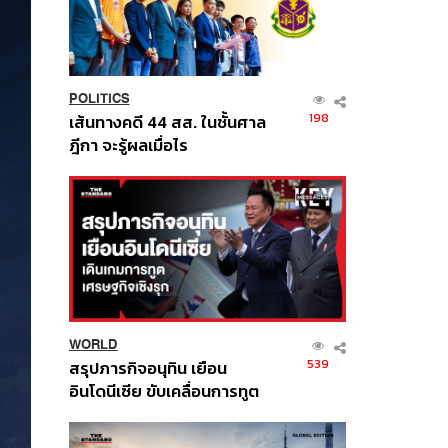
POLITICS
198
เส้นทางคดี 44 สส. ในชั้นศาล
ฎีกา จะรู้ผลเมื่อไร
WORLD
539
สรุปภารกิจอนุทิน เยือน
อินโดนีเซีย ขับเคลื่อนการทูต
เศรษฐกิจเชิงรุก ประกาศหุ้น
ส่วนยุทธศาสตร์ไทย –