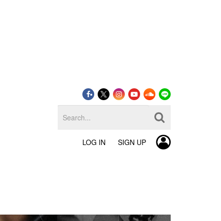
LOG IN
SIGN UP