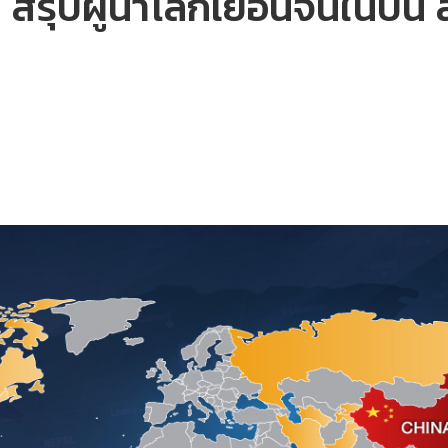
’ สรุปผู้นำโลกเยือนจีนในปีนี