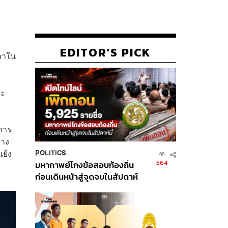
EDITOR'S PICK
วลาใน
ละ
สการ
้าง
แย้ง
POLITICS
564
มหากาพย์โกงข้อสอบท้องถิ่น
ก่อนเดินหน้าสู่จุดจบในสัปดาห์
นี้