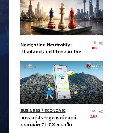
อินโดนีเซีย
Navigating Neutrality:
169
Thailand and China in the
Age of a New Global
Order
BUSINESS
/
ECONOMIC
2.6K
วิเคราะห์ปรากฏการณ์คนแห่
ขอสินเชื่อ CLICX อาจเป็น
เพียงยอดภูเขาน้ำแข็ง ของ