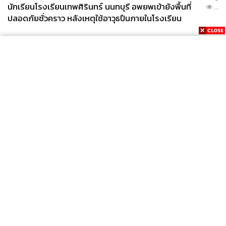
นักเรียนโรงเรียนเทพศิรินทร์ นนทบุรี อพยพเข้ายังพื้นที่
...
ปลอดภัยชั่วคราว หลังเหตุใช้อาวุธปืนภายในโรงเรียน
คลี่คลาย
News
Wealth
Pop
Podcast
Video
Now
Opinion
Careers
Events
Privacy
About
Contact
Policy
FOR
ADVERTISING
MEMBERSHIP