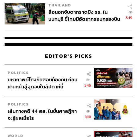
THAILAND
สื่อนอกจับตากราดยิง รร. ใน
549
นนทบุรี ชี้ไทยมีอัตราครอบครองปืน
สูงในระดับต้นของภูมิภาค
EDITOR'S PICKS
ภาพ:
Reuters
POLITICS
อ้างอิง:
มหากาพย์โกงข้อสอบท้องถิ่น ก่อน
546
https://edition.cnn.com/2026/05/09/europe/russia-mili
เดินหน้าสู่จุดจบในสัปดาห์นี้
tary-parade-ceasefire-intl-hnk
POLITICS
เส้นทางคดี 44 สส. ในชั้นศาลฎีกา
188
TAGS:
Moscow
Victory Day
Red square
North Korea
จะรู้ผลเมื่อไร
Uzbekistan
Vladimir Putin
Kazakhstan
Donald Trump
Slovakia
Russia
Volodymyr Zelenskyy
สงครามโลกครั้งที่ 2
WORLD