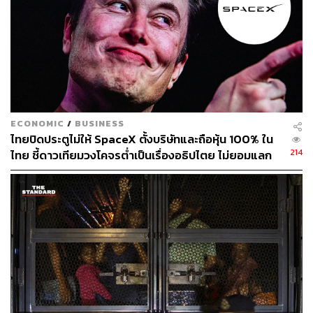
รายงานข่าวระบุว่า พิธีที่ย่นย่อลงนี้จัดขึ้นท่ามกลางความ
กังวลที่เพิ่มขึ้นในรัสเซียเกี่ยวกับภาวะเศรษฐกิจที่ชะลอตัวและ
มาตรการจำกัดการใช้อินเทอร์เน็ตที่เข้มงวดขึ้น โดยเมื่อศุกร์
ที่ผ่านมา หนึ่งในบริษัทโทรคมนาคมรายใหญ่ที่สุดของรัสเซีย
แจ้งเตือนชาวมอสโกว่าอาจมีการจำกัดการใช้งาน
อินเทอร์เน็ตมือถือและการส่งข้อความในพื้นที่รอบนครหลวง
“เพื่อความปลอดภัยในช่วงงานเฉลิมฉลอง”
ECONOMIC
/
BUSINESS
ไทยปิดประตูไม่ให้ SpaceX ตั้งบริษัทและถือหุ้น 100% ใน
นอกจากนี้ งานในปีนี้ยังมีผู้นำต่างประเทศเข้าร่วมงานน้อยลง
214
ไทย ชี้ดาวเทียมวงโคจรต่ำเป็นเรื่องอธิปไตย ไม่ยอมแลก
อย่างเห็นได้ชัด โดยเมื่อปีที่แล้ว ประธานาธิบดีปูตินได้ต้อนรับ
ในโต๊ะเจรจาการค้า
ประธานาธิบดีสีจิ้นผิงของจีน และผู้นำต่างประเทศอีกหลาย
สิบคนในฐานะแขกผู้มีเกียรติ เพื่อแสดงถึงความสามัคคีของ
กลุ่มประเทศนอกโลกตะวันตก แต่ผู้นำต่างชาติที่เข้าร่วมงาน
ในปีนี้ตามรายงานข่าว มีเพียงประธานาธิบดีอเล็กซานเดอร์ ลู
คาเชนโก แห่งเบลารุส, สมเด็จพระราชาธิบดีสุลต่านอิบราฮิม
สุลต่านอิสกันดาร์ แห่งมาเลเซีย รวมทั้งประธานาธิบดีคาซัค
สถานและอุซเบกิสถาน