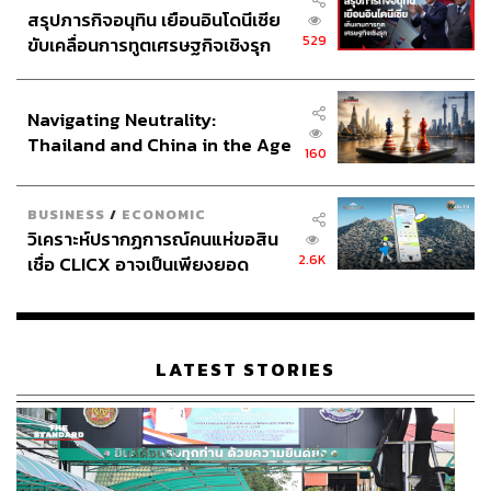
Belarus
Malaysia
RIA Novosti
CNN
สรุปภารกิจอนุทิน เยือนอินโดนีเซีย
Robert Fico
Ukraine
EU
529
ขับเคลื่อนการทูตเศรษฐกิจเชิงรุก
ประกาศหุ้นส่วนยุทธศาสตร์ไทย –
อินโดนีเซีย
Navigating Neutrality:
Thailand and China in the Age
160
of a New Global Order
BUSINESS
/
ECONOMIC
วิเคราะห์ปรากฏการณ์คนแห่ขอสิน
166
2.6K
เชื่อ CLICX อาจเป็นเพียงยอด
ภูเขาน้ำแข็ง ของปัญหาหนี้ครัว
เรือนไทยที่ถูกซุกไว้
ABOUT THE AUTHOR
THE STANDARD TEAM
LATEST STORIES
กองบรรณาธิการ THE STANDARD