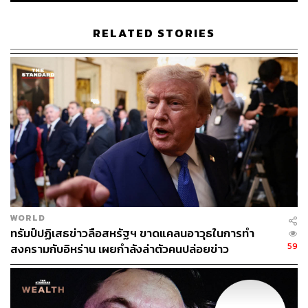
เฉพาะโรงกลั่นน้ำมัน ขณะที่รัฐบาลยูเครนได้กล่าวหาว่าเค
รมลินยังคงโจมตีกรุงเคียฟและเมืองอื่นๆ อยู่อย่างต่อเนื่องเช่น
RELATED STORIES
กัน
อย่างไรก็ดี หลังจากทั้งสองฝ่ายต่างกล่าวหากันว่าละเมิดการ
หยุดยิงฝ่ายเดียวก่อนหน้านี้ ประธานาธิบดีโดนัลด์ ทรัมป์ ของ
สหรัฐฯ ประกาศเมื่อวันศุกร์ที่ผ่านมาว่า ทั้งสองฝ่ายตกลงหยุด
ยิงเป็นเวลา 3 วัน ตั้งแต่วันที่ 9-11 พฤษภาคม รวมถึงการแลก
เปลี่ยนเชลยศึกครั้งใหญ่ ซึ่งทั้งเครมลินและประธานาธิบดี
โวโ
ลดีเมียร์ เซเลนสกี
ของยูเครนต่างยืนยันข้อตกลงนี้ โดยเซเลน
สกีระบุด้วยว่าจะแลกเปลี่ยนเชลยเป็นไปในรูปแบบ “1,000 ต่อ
1,000 คน”
WORLD
สำหรับพิธีสวนสนามในปีนี้ สื่อต่างประเทศส่วนใหญ่ต้อง
ทรัมป์ปฏิเสธข่าวลือสหรัฐฯ ขาดแคลนอาวุธในการทำ
อาศัยภาพจากสื่อของรัฐรัสเซียในการรายงานข่าว เนื่องจาก
59
สงครามกับอิหร่าน เผยกำลังล่าตัวคนปล่อยข่าว
ผู้สื่อข่าวต่างชาติจำนวนมาก รวมถึง CNN ถูกสั่งระงับการ
เข้าทำข่าวในพื้นที่ โดยเครมลินให้เหตุผลเรื่องรูปแบบงานที่
กระชับขึ้น