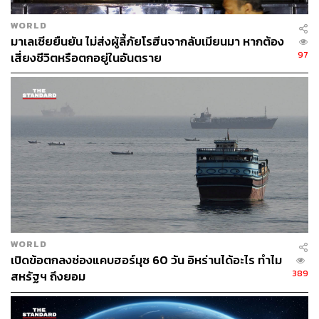
ส่วนนายกรัฐมนตรี โรเบิร์ต ฟิโก แห่งสโลวาเกีย ซึ่งเป็น
สมาชิกทั้ง NATO และ EU เดินทางเยือนมอสโกเพื่อหารือ
WORLD
ทวิภาคีกับปูติน แต่ไม่ได้เข้าร่วมพิธีสวนสนาม โดยเขาได้วาง
มาเลเซียยืนยัน ไม่ส่งผู้ลี้ภัยโรฮีนจากลับเมียนมา หากต้อง
พวงมาลาที่สุสานทหารนิรนามใกล้เครมลินเมื่อวันศุกร์ โดยฟิ
97
เสี่ยงชีวิตหรือตกอยู่ในอันตราย
โก ซึ่งประเทศของตนยังคงพึ่งพาพลังงานจากรัสเซียเป็นอย่าง
มาก กล่าวกับผู้สื่อข่าวถึงวัตถุประสงค์ในการมาเยือนมอสโก
ว่า เพื่อผลักดันให้เกิดการเจรจาเพื่อยุติสงครามที่ยืดเยื้อนี้
หลังเสร็จสิ้นพิธีและการพบปะหารือกับผู้นำประเทศต่างๆ ปู
ตินได้เปิดเผยกับนักข่าวรัสเซียที่เครมลินว่า ฟิโกได้กล่าวถึง
ความพร้อมของเซเลนสกีที่จะ “พบปะกันส่วนตัว” และยังกล่าว
ด้วยว่าตนเองคิดว่าความขัดแย้งในยูเครนกำลังใกล้จะสิ้นสุด
ลง
“ผมคิดว่าสิ่งต่าง ๆ กำลังมุ่งสู่บทสรุป แต่ก็ยังเป็นเรื่องที่ต้อง
WORLD
เปิดข้อตกลงช่องแคบฮอร์มุซ 60 วัน อิหร่านได้อะไร ทำไม
พิจารณาอย่างรอบคอบ” ปูตินกล่าว โดยไม่ได้ขยายความเพิ่ม
389
สหรัฐฯ ถึงยอม
เติม