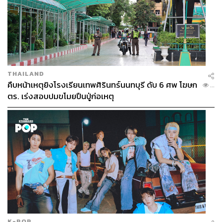
THAILAND
คืบหน้าเหตุยิงโรงเรียนเทพศิรินทร์นนทบุรี ดับ 6 ศพ โฆษก
...
ตร. เร่งสอบปมขโมยปืนปู่ก่อเหตุ
K-POP