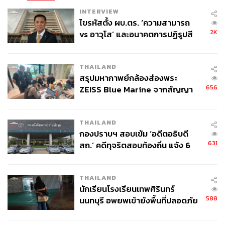
INTERVIEW
ไขรหัสตั้ง ผบ.ตร. ‘ความสามารถ
2K
vs อาวุโส’ และอนาคตการปฏิรูปสี
กากี กับ พล.ต.อ. เอก อังสนานนท์
THAILAND
สรุปมหากาพย์กล้องส่องพระ
656
ZEISS Blue Marine จากสัญญา
ผลิต 8.3 ล้าน สู่ข้อพิพาท ‘มา
เวลล์ฯ’ ฟ้อง ‘โทน บางแค’ ผิดนัด
THAILAND
จ่ายหนี้-แอบระบุแบรนด์
กองปราบฯ สอบเข้ม ‘อดีตอธิบดี
631
สถ.’ คดีทุจริตสอบท้องถิ่น แจ้ง 6
ข้อหาหนัก จ่อชง ป.ป.ช. 12 ส.ค. นี้
THAILAND
นักเรียนโรงเรียนเทพศิรินทร์
588
นนทบุรี อพยพเข้ายังพื้นที่ปลอดภัย
ชั่วคราว หลังเหตุใช้อาวุธปืนภายใน
โรงเรียนคลี่คลาย