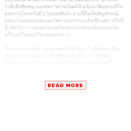
รำลึกถึงชัยชนะของสหภาพโซเวียตที่มีเหนือนาซีเยอรมนีใน
สงครามโลกครั้งที่ 2 โดยปกติแล้ว งานนี้ถือเป็นสัญลักษณ์
แห่งการแสดงแสนยานุภาพทางทหารของรัสเซีย แต่งานในปี
นี้กลับไร้เงาการอวดโฉมยุทโธปกรณ์หนักบนท้องถนนเป็น
ครั้งแรกในรอบเกือบสองทศวรรษ
ในระหว่างการกล่าวสุนทรพจน์เมื่อวันเสาร์ ปูตินยังคงเชื่อม
โยงการรุกรานยูเครน หรือที่เครมลินเรียกว่า “ปฏิบัติการ
พิเศษทางทหาร” กับความสูญเสียของสหภาพโซเวียตใน
สงครามโลกครั้งที่ 2 เช่นเดียวกับการกล่าวสุนทรพจน์ในปีที่
ผ่าน ๆ มา
READ MORE
“วีรกรรมอันยิ่งใหญ่ของชนรุ่นผู้พิชิตเป็นแรงบันดาลใจให้
เหล่าทหารที่กำลังปฏิบัติภารกิจพิเศษอยู่ในขณะนี้ พวกเขา
กำลังต่อสู้กับกองกำลังฝ่ายรุกรานที่ได้รับอาวุธและการ
สนับสนุนจากกลุ่ม NATO ทั้งหมด” ปูตินกล่าว “แต่ถึงกระนั้น
วีรบุรุษของเราจะยังคงเดินหน้าต่อไป”