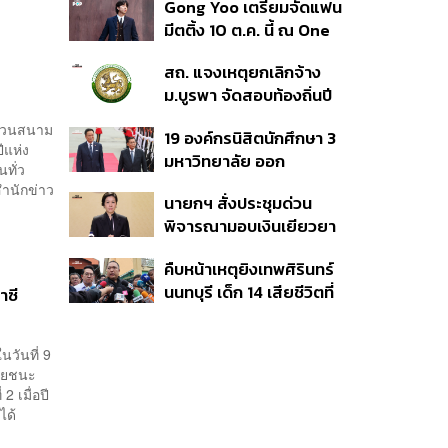
Gong Yoo เตรียมจัดแฟน
เหตุในอดีต เข้าเกณฑ์
มีตติ้ง 10 ต.ค. นี้ ณ One
สาธารณภัย พร้อมเร่งจ่าย
Bangkok Forum
โดยเร็ว
สถ. แจงเหตุยกเลิกจ้าง
ม.บูรพา จัดสอบท้องถิ่นปี
66
รสวนสนาม
19 องค์กรนิสิตนักศึกษา 3
ีแห่ง
มหาวิทยาลัย ออก
ทั่ว
แถลงการณ์ร่วม ค้าน
สำนักข่าว
นายกฯ สั่งประชุมด่วน
รัฐบาลต้อนรับ ‘มิน อ่อง
พิจารณามอบเงินเยียวยา
หล่าย’
เหตุยิงใน รร. เสียชีวิต 1
คืบหน้าเหตุยิงเทพศิรินทร์
ลบ. ทุพพลภาพ 7 แสนบาท
นนทบุรี เด็ก 14 เสียชีวิตที่
บาดเจ็บสาหัส 2 แสนบาท
าซี
โรงพยาบาล สธ. ยืนยันครู
บาดเจ็บเล็กน้อย 1 แสน
เสียชีวิต 5 ราย เจ็บ 22
บาท
นวันที่ 9
ราย
ชัยชนะ
2 เมื่อปี
ได้