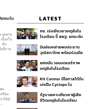
LATEST
ชัยชนะใน
ศธ. เร่งเยียวยาเหตุยิงใน
ย-ยูเครน
โรงเรียน จี้ สพฐ. ยกระดับ
เนื่องใน
ความปลอดภัย ด้าน
 ข้อ
มินอ่องหล่ายพบประธาน
ผบ.ตร. สั่งเช็กประวัติผู้ก่อ
ิงมีราย
วุฒิสภาไทย พร้อมร่วมมือ
เหตุ หลังพบยิงจุดตาย
แก้ปัญหาแก้ปัญหามลพิษ
แม่นยำ
ยศชนัน วอนงดแชร์ภาพ
ข้ามแดน-สารพิษในแม่น้ำ
เหตุยิงในโรงเรียน
เทพศิรินทร์ นนทบุรี สั่งปิด
Kit Connor มีโอกาสได้รับ
เรียนชั่วคราว-เร่งเยียวยา
บทเป็น Cyclops ใน
จิตใจ
งพล
ภาพยนตร์ X-Men
เตรียม
รัฐบาลเคาะเยียวยาผู้เสีย
เวอร์ชันใหม่
ry Day)
ชีวิตเหตุยิงในโรงเรียน
..
รายละ 1 ล้านบาท เทียบ 4