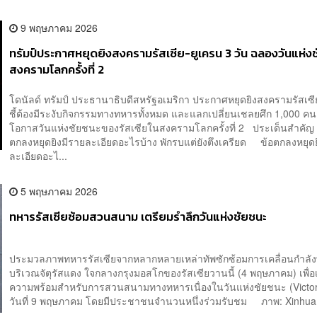
9 พฤษภาคม 2026
ทรัมป์ประกาศหยุดยิงสงครามรัสเซีย-ยูเครน 3 วัน ฉลองวันแห่ง
สงครามโลกครั้งที่ 2
โดนัลด์ ทรัมป์ ประธานาธิบดีสหรัฐอเมริกา ประกาศหยุดยิงสงครามรัสเซี
ชี้ต้องมีระงับกิจกรรมทางทหารทั้งหมด และแลกเปลี่ยนเชลยศึก 1,000 คน 
โอกาสวันแห่งชัยชนะของรัสเซียในสงครามโลกครั้งที่ 2 ประเด็นสำคัญ
ตกลงหยุดยิงมีรายละเอียดอะไรบ้าง พักรบแต่ยังตึงเครียด ข้อตกลงหยุดย
ละเอียดอะไ...
5 พฤษภาคม 2026
ทหารรัสเซียซ้อมสวนสนาม เตรียมรำลึกวันแห่งชัยชนะ
ประมวลภาพทหารรัสเซียจากหลากหลายเหล่าทัพซักซ้อมการเคลื่อนกำลั
บริเวณจัตุรัสแดง ใจกลางกรุงมอสโกของรัสเซียวานนี้ (4 พฤษภาคม) เพื่อ
ความพร้อมสำหรับการสวนสนามทางทหารเนื่องในวันแห่งชัยชนะ (Victo
วันที่ 9 พฤษภาคม โดยมีประชาชนจำนวนหนึ่งร่วมรับชม ภาพ: Xinhua.