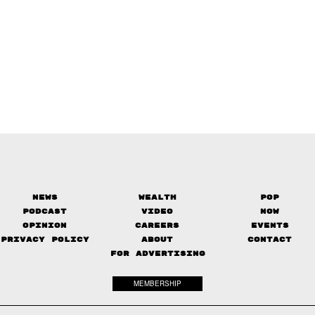
News
Wealth
Pop
Podcast
Video
Now
Opinion
Careers
Events
Privacy Policy
About
Contact
FOR ADVERTISING
MEMBERSHIP