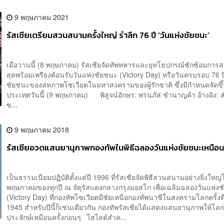
9 พฤษภาคม 2021
รัสเซียเตรียมสวนสนามครั้งใหญ่ รำลึก 76 ปี ‘วันแห่งชัยชนะ’
เมื่อวานนี้ (8 พฤษภาคม) รัสเซียจัดทัพทหารและยุทโธปกรณ์ซักซ้อมกา
สุดพร้อมเพรียงต้อนรับวันแห่งชัยชนะ (Victory Day) หรือวันครบรอบ 76 ป
ชัยชนะของสหภาพโซเวียตในมหาสงครามของผู้รักชาติ ซึ่งมีกำหนดจัดขึ้น
ประเทศวันนี้ (9 พฤษภาคม) พิสูจน์อักษร: พรนภัส ชำนาญค้า อ้างอิง: 
ซ...
9 พฤษภาคม 2018
รัสเซียอวดแสนยานุภาพกองทัพในพิธีฉลองวันแห่งชัยชนะเหนือน
เป็นธรรมเนียมปฏิบัติตั้งแต่ปี 1996 ที่รัสเซียจัดพิธีสวนสนามอย่างยิ่งใหญ่ใ
พฤษภาคมของทุกปี ณ จัตุรัสแดงกลางกรุงมอสโก เพื่อเฉลิมฉลองวันแห่ง
(Victory Day) ที่กองทัพโซเวียตมีชัยเหนือกองทัพนาซีในสงครามโลกครั้งที่ 
1945 สำหรับปีนี้ก็เช่นเดียวกัน กองทัพรัสเซียได้แสดงแสนยานุภาพให้โลก
ประจักษ์เหมือนครั้งก่อนๆ ไฮไลต์สำค...