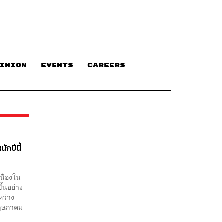
INION
EVENTS
CAREERS
ักปีนี้
นื่องใน
ึ้นอย่าง
หว่าง
 พฤษภาคม