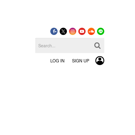
LOG IN
SIGN UP