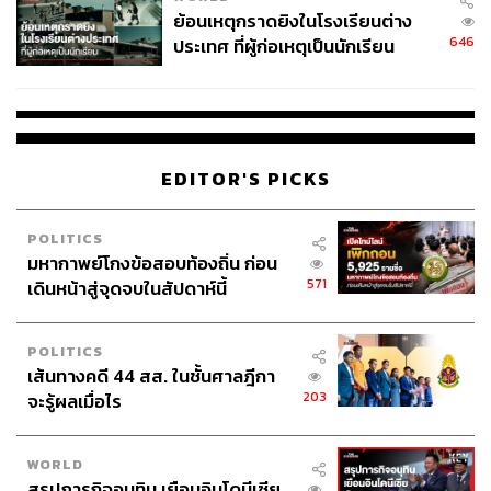
ย้อนเหตุกราดยิงในโรงเรียนต่าง
646
ประเทศ ที่ผู้ก่อเหตุเป็นนักเรียน
EDITOR'S PICKS
POLITICS
มหากาพย์โกงข้อสอบท้องถิ่น ก่อน
571
เดินหน้าสู่จุดจบในสัปดาห์นี้
POLITICS
เส้นทางคดี 44 สส. ในชั้นศาลฎีกา
203
จะรู้ผลเมื่อไร
WORLD
สรุปภารกิจอนุทิน เยือนอินโดนีเซีย