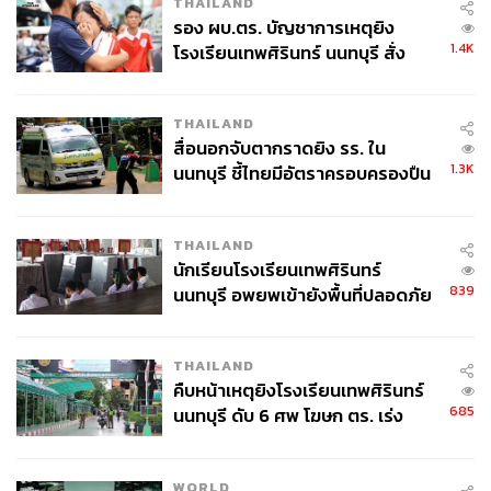
THAILAND
รอง ผบ.ตร. บัญชาการเหตุยิง
1.4K
โรงเรียนเทพศิรินทร์ นนทบุรี สั่ง
ค้นหา 2 รอบยืนยันไร้คนติดค้าง พบ
ศพปู่-ย่าที่บ้านพักผู้ก่อเหตุ
THAILAND
สื่อนอกจับตากราดยิง รร. ใน
1.3K
นนทบุรี ชี้ไทยมีอัตราครอบครองปืน
สูงในระดับต้นของภูมิภาค
THAILAND
นักเรียนโรงเรียนเทพศิรินทร์
839
นนทบุรี อพยพเข้ายังพื้นที่ปลอดภัย
ชั่วคราว หลังเหตุใช้อาวุธปืนภายใน
โรงเรียนคลี่คลาย
THAILAND
คืบหน้าเหตุยิงโรงเรียนเทพศิรินทร์
685
นนทบุรี ดับ 6 ศพ โฆษก ตร. เร่ง
สอบปมขโมยปืนปู่ก่อเหตุ
WORLD