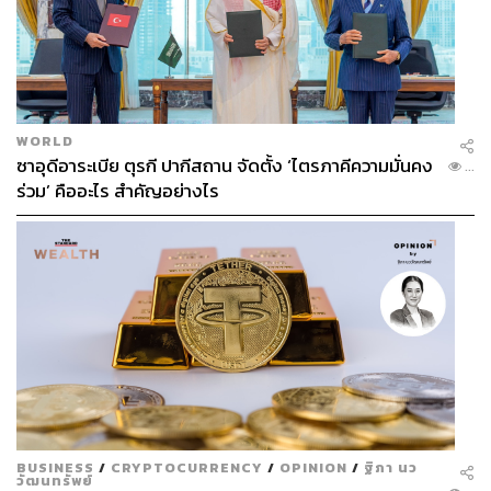
WORLD
ซาอุดีอาระเบีย ตุรกี ปากีสถาน จัดตั้ง ‘ไตรภาคีความมั่นคง
...
ร่วม’ คืออะไร สำคัญอย่างไร
BUSINESS
/
CRYPTOCURRENCY
/
OPINION
/
ฐิภา นว
วัฒนทรัพย์