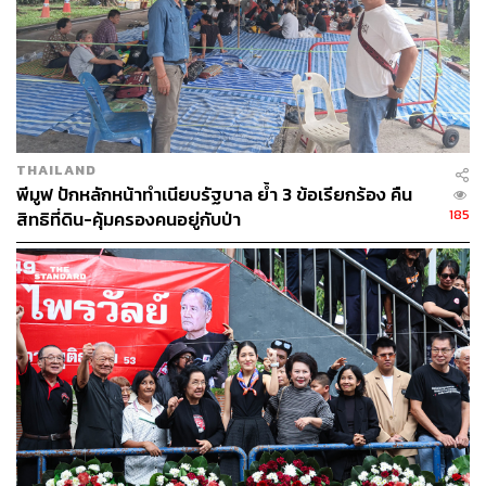
THAILAND
พีมูฟ ปักหลักหน้าทำเนียบรัฐบาล ย้ำ 3 ข้อเรียกร้อง คืน
185
สิทธิที่ดิน-คุ้มครองคนอยู่กับป่า