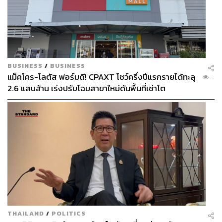
BUSINESS
/
BUSINESS
แม็คโคร-โลตัส ฟอร์มดี! CPAXT โชว์ครึ่งปีแรกรายได้ทะลุ
...
2.6 แสนล้าน เร่งปรับโฉมสาขาใหม่ดันพื้นที่เช่าโต
THAILAND
/
POLITICS