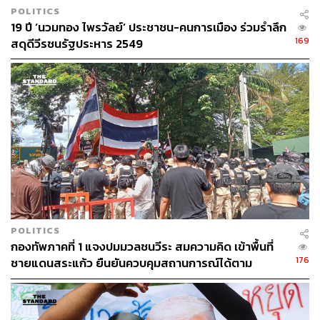
POLITICS
19 ปี ‘นวมทอง ไพรวัลย์’ ประชาชน-คนการเมือง ร่วมรำลึก
169
สดุดีวีรชนรัฐประหาร 2549
POLITICS
กองทัพภาคที่ 1 แจงปมมวลชนวีระ สมความคิด เข้าพื้นที่
176
ชายแดนสระแก้ว ยืนยันควบคุมสถานการณ์ได้ตาม
กฎหมาย