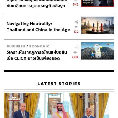
542
ขับเคลื่อนการทูตเศรษฐกิจเชิงรุก
ประกาศหุ้นส่วนยุทธศาสตร์ไทย –
อินโดนีเซีย
Navigating Neutrality:
Thailand and China in the Age
172
of a New Global Order
BUSINESS
/
ECONOMIC
วิเคราะห์ปรากฏการณ์คนแห่ขอสิน
2.6K
เชื่อ CLICX อาจเป็นเพียงยอด
ภูเขาน้ำแข็ง ของปัญหาหนี้ครัว
เรือนไทยที่ถูกซุกไว้
LATEST STORIES