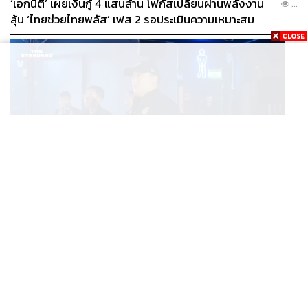
‘เอกนิติ’ เผยเงินกู้ 4 แสนล้าน โฟกัสเปลี่ยนผ่านพลังงาน
...
ลุ้น ‘ไทยช่วยไทยพลัส’ เฟส 2 รอประเมินความเหมาะสม
POLITICS
มท. 2 บุกผับกลางเมืองแปดริ้ว พบเปิดไร้ใบอนุญาต-เด็ก
...
ต่ำกว่า 20 ปีใช้บริการ ฉี่ม่วง 32 ราย จ่อปิด 5 ปี