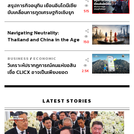
สรุปภารกิจอนุทิน เยือนอินโดนีเซีย
515
ขับเคลื่อนการทูตเศรษฐกิจเชิงรุก
ประกาศหุ้นส่วนยุทธศาสตร์ไทย –
อินโดนีเซีย
Navigating Neutrality:
Thailand and China in the Age
150
of a New Global Order
BUSINESS
/
ECONOMIC
วิเคราะห์ปรากฏการณ์คนแห่ขอสิน
2.5K
เชื่อ CLICX อาจเป็นเพียงยอด
ภูเขาน้ำแข็ง ของปัญหาหนี้ครัว
เรือนไทยที่ถูกซุกไว้
LATEST STORIES