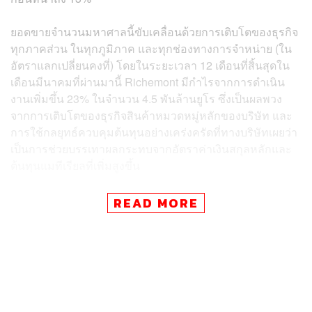
ยอดขายจำนวนมหาศาลนี้ขับเคลื่อนด้วยการเติบโตของธุรกิจ
ทุกภาคส่วน ในทุกภูมิภาค และทุกช่องทางการจำหน่าย (ใน
อัตราแลกเปลี่ยนคงที่) โดยในระยะเวลา 12 เดือนที่สิ้นสุดใน
เดือนมีนาคมที่ผ่านมานี้ Richemont มีกำไรจากการดำเนิน
งานเพิ่มขึ้น 23% ในจำนวน 4.5 พันล้านยูโร ซึ่งเป็นผลพวง
จากการเติบโตของธุรกิจสินค้าหมวดหมู่หลักของบริษัท และ
การใช้กลยุทธ์ควบคุมต้นทุนอย่างเคร่งครัดที่ทางบริษัทเผยว่า
เป็นการช่วยบรรเทาผลกระทบจากอัตราค่าเงินสกุลหลักและ
ต้นทุนแมทีเรียลที่เพิ่มสูงขึ้น
ผลกำไรในช่วงเวลาเดียวกันก็เพิ่มขึ้นเป็น 3.5 พันล้านยูโร
READ MORE
จากที่เคยได้รับ 2.8 พันล้านยูโรในปีก่อนหน้า โดยสินค้าจิ
วเวลรีมียอดขายเพิ่มขึ้น 14% ในจำนวน 16.5 หมื่นล้านยูโร
ซึ่ง Richemont เผยว่า ความต้องการสินค้าแบรนด์ Cartier,
Van Cleef & Arpels, Buccellati และ Vhernier ทั่วโลกต่างอยู่
ในระดับที่สูงมาก ในขณะที่ส่วนแบ่งการตลาดในธุรกิจจิวเวล
รีและนาฬิกาก็เพิ่มขึ้น ส่วนสินค้าหมวดหมู่นาฬิกามียอดขาย