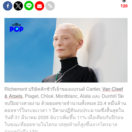
120
Richemont บริษัทลักชัวรีเจ้าของแบรนด์ Cartier,
Van Cleef
& Arpels
, Piaget, Chloé, Montblanc, Alaïa และ Dunhill ปิด
จบปีอย่างสวยงาม ด้วยยอดขายจำนวนทั้งหมด 22.4 หมื่นล้าน
ดอลลาร์ในระยะเวลา 1 ปีตามปฏิทินงบประมาณซึ่งสิ้นสุดใน
วันที่ 31 มีนาคม 2026 นับว่าเพิ่มขึ้น 11% เมื่อเทียบกับปีก่อน
ในขณะที่ยอดขายในไตรมาสสุดท้ายก็สูงขึ้นจากไตรมาส
ก่อนหน้าถึง 13%