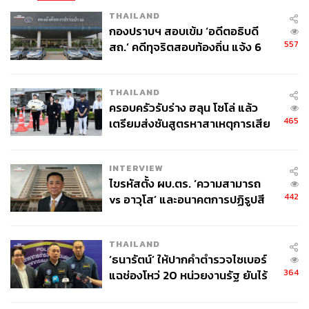
THAILAND
กองปราบฯ สอบเข้ม ‘อดีตอธิบดี
557
สถ.’ คดีทุจริตสอบท้องถิ่น แจ้ง 6
ข้อหาหนัก จ่อชง ป.ป.ช. 12 ส.ค. นี้
THAILAND
ครอบครัวรับร่าง ฮลุน โซโล่ แล้ว
465
เตรียมส่งชันสูตรหาสาเหตุการเสีย
ชีวิต
INTERVIEW
ไขรหัสตั้ง ผบ.ตร. ‘ความสามารถ
442
vs อาวุโส’ และอนาคตการปฏิรูปสี
กากี กับ พล.ต.อ. เอก อังสนานนท์
THAILAND
‘ธนารัตน์’ ให้ปากคำตำรวจไซเบอร์
364
แฉช่องโหว่ 20 หน่วยงานรัฐ ยันไร้
นัยทางการเมือง