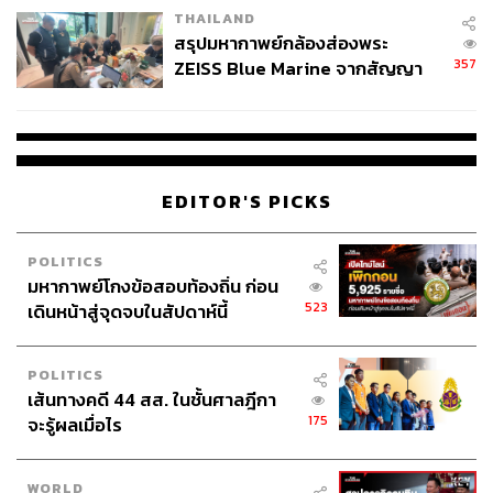
THAILAND
สรุปมหากาพย์กล้องส่องพระ
357
ZEISS Blue Marine จากสัญญา
ผลิต 8.3 ล้าน สู่ข้อพิพาท ‘มา
เวลล์ฯ’ ฟ้อง ‘โทน บางแค’ ผิดนัด
จ่ายหนี้-แอบระบุแบรนด์
EDITOR'S PICKS
POLITICS
มหากาพย์โกงข้อสอบท้องถิ่น ก่อน
523
เดินหน้าสู่จุดจบในสัปดาห์นี้
POLITICS
เส้นทางคดี 44 สส. ในชั้นศาลฎีกา
175
จะรู้ผลเมื่อไร
WORLD