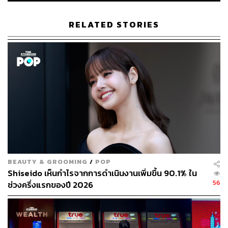
TAGS:
Cartier
Chloé
Montblanc
Piaget
Richemont
RELATED STORIES
ผลประกอบการ
120
ABOUT THE AUTHOR
BEAUTY & GROOMING
/
POP
Shiseido เห็นกำไรจากการดำเนินงานเพิ่มขึ้น 90.1% ใน
พิมพ์ คำภีร์
56
ช่วงครึ่งแรกของปี 2026
นักเขียนกองบรรณาธิการคัลเจอร์ สำนักข่าว
THE STANDARD