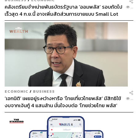
คลังเตรียมจำหน่ายพันธบัตรรัฐบาล ‘ออมพลัส’ รอบถัดไป
...
เร็วสุด 4 ก.ย.นี้ อาจเพิ่มสัดส่วนการขายแบบ Small Lot
First มากขึ้น
ECONOMIC
/
BUSINESS
‘เอกนิติ’ เผยอยู่ระหว่างหารือ ‘ไทยเที่ยวไทยพลัส’ มีสิทธิใช้
...
งบจากเงินกู้ 4 แสนล้าน มั่นใจงบต่อ ‘ไทยช่วยไทย พลัส’
เฟส 2 มีเพียงพอ