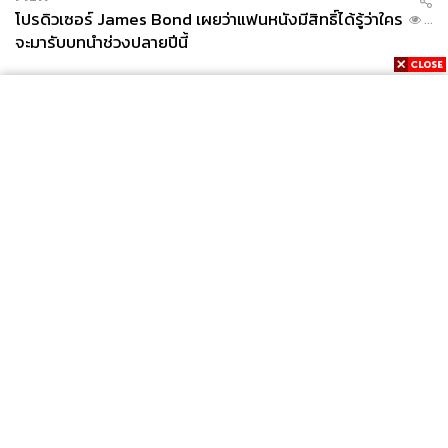
โปรดิวเซอร์ James Bond เผยว่าแฟนหนังมีสิทธิ์ได้รู้ว่าใคร
...
จะมารับบทนำช่วงปลายปีนี้
News
Wealth
Pop
Podcast
Video
Now
Opinion
Careers
Events
Privacy
About
Contact
Policy
FOR
ADVERTISING
MEMBERSHIP