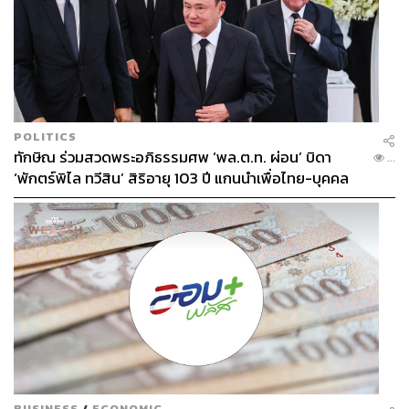
POLITICS
ทักษิณ ร่วมสวดพระอภิธรรมศพ ‘พล.ต.ท. ผ่อน’ บิดา
...
‘พักตร์พิไล ทวีสิน’ สิริอายุ 103 ปี แกนนำเพื่อไทย-บุคคล
หลากวงการร่วมอาลัย
BUSINESS
/
ECONOMIC