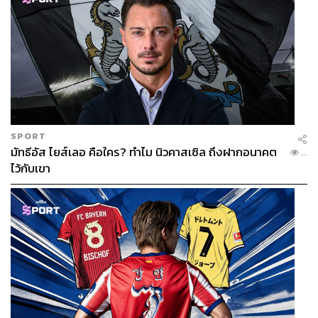
SPORT
มัทธีอัส ไยส์เลอ คือใคร? ทำไม นิวคาสเซิล ถึงฝากอนาคต
...
ไว้กับเขา