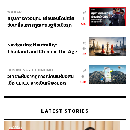
WORLD
สรุปภารกิจอนุทิน เยือนอินโดนีเซีย
510
ขับเคลื่อนการทูตเศรษฐกิจเชิงรุก
ประกาศหุ้นส่วนยุทธศาสตร์ไทย –
อินโดนีเซีย
Navigating Neutrality:
Thailand and China in the Age
145
of a New Global Order
BUSINESS
/
ECONOMIC
วิเคราะห์ปรากฏการณ์คนแห่ขอสิน
2.4K
เชื่อ CLICX อาจเป็นเพียงยอด
ภูเขาน้ำแข็ง ของปัญหาหนี้ครัว
เรือนไทยที่ถูกซุกไว้
LATEST STORIES