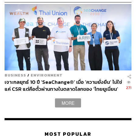
events หรือการเปลี่ยนแปลงของสภาพภูมิอากาศที่เกิดขึ้น
อย่างช้าๆ ซึ่งสะสมมาเรื่อยๆ จากการปล่อยก๊าซเรือนกระจก
ขึ้นสู่บรรยากาศตั้งแต่อดีตจนถึงปัจจุบัน อย่างเช่นการเพิ่มขึ้น
ของระดับน้ำทะเล และการละลายของธารน้ำแข็ง
โดยจากงานวิจัยที่ถูกเผยแพร่เมื่อเดือนที่แล้วระบุว่า บริษัท
น้ำมัน ก๊าซ และถ่านหินชั้นนำของโลกอาจต้องจ่ายเงินรับผิด
ชอบรวมมูลค่ากว่า 5.4 ล้านล้านดอลลาร์ สำหรับภัยแล้ง ไฟ
ป่า ระดับน้ำทะเลที่สูงขึ้น การละลายของธารน้ำแข็ง รวมถึง
ภัยพิบัติทางสภาพอากาศอื่นๆ ที่คาดว่าจะเกิดขึ้นระหว่างปี
BUSINESS
/
ENVIRONMENT
2025-2050 ซึ่งงานวิจัยชิ้นนี้นับเป็นครั้งแรกที่มีการศึกษาและ
เจาะกลยุทธ์ 10 ปี ‘SeaChange®’ เมื่อ ‘ความยั่งยืน’ ไม่ใช่
ประเมินภาระทางเงินที่เกิดจากบริษัทต่างๆ ที่ร่ำรวยจากเชื้อ
271
แค่ CSR แต่คือตั๋วผ่านทางในตลาดโลกของ ‘ไทยยูเนี่ยน’
เพลิงฟอสซิล และสร้างภาระให้โลกอย่างต่อเนื่อง
MORE
แฟ้มภาพ:
TR STOK via Shutterstock
อ้างอิง:
https://www.theguardian.com/environment/2023/jun/
05/climate-change-carbon-budget-emissions-payme
MOST POPULAR