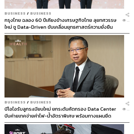
BUSINESS
/
BUSINESS
กรุงไทย ฉลอง 60 ปีเคียงข้างเศรษฐกิจไทย ลุยทศวรรษ
...
ใหม่ ชู Data-Driven ขับเคลื่อนยุทธศาสตร์ความยั่งยืน
BUSINESS
/
BUSINESS
บีโอไอรับลูกระเบียบใหม่ ยกระดับคัดกรอง Data Center
...
บีบค่ายเทคจ่ายค่าไฟ-น้ำอัตราพิเศษ พร้อมกางแผนยึด
ประโยชน์ประเทศเป็นหลัก