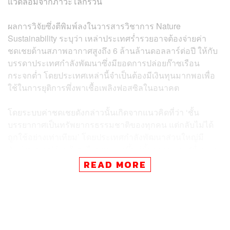
แวดล้อมจากภาวะโลกรวน
ผลการวิจัยซึ่งตีพิมพ์ลงในวารสารวิชาการ Nature
Sustainability ระบุว่า เหล่าประเทศร่ำรวยอาจต้องจ่ายค่า
ชดเชยด้านสภาพอากาศสูงถึง 6 ล้านล้านดอลลาร์ต่อปี ให้กับ
บรรดาประเทศกำลังพัฒนาซึ่งมียอดการปล่อยก๊าซเรือน
กระจกต่ำ โดยประเทศเหล่านี้จำเป็นต้องมีเงินทุนมากพอเพื่อ
ใช้ในการยุติการพึ่งพาเชื้อเพลิงฟอสซิลในอนาคต
โดยระบบค่าชดเชยดังกล่าวนั้นเกิดจากแนวคิดที่ว่า ‘ชั้น
บรรยากาศเป็นทรัพยากรธรรมชาติของทุกคน แต่กลับไม่ได้
ถูกใช้อย่างเท่าเทียม’ โดยประเทศกำลังพัฒนาส่วนใหญ่มี
สัดส่วนการปล่อยก๊าซเรือนกระจกขึ้นสู่ชั้นบรรยากาศต่ำมาก
หากเทียบกับประเทศร่ำรวยตั้งแต่อดีตจนถึงปัจจุบัน ซึ่ง
READ MORE
โครงการนี้เป็นครั้งแรกที่เสนอให้ประเทศมหาอำนาจต้องรับ
ผิดชอบต่อการปล่อยก๊าซเรือนกระจกอย่างไม่ยุติธรรมดังที่
กล่าวไปข้างต้น รวมถึงสหราชอาณาจักร สหรัฐอเมริกา
เยอรมนี ญี่ปุ่น และรัสเซีย ที่ควรจ่ายเงินค่าชดเชยให้กับเหล่า
ประเทศที่มีส่วนทำให้โลกร้อนน้อยที่สุด