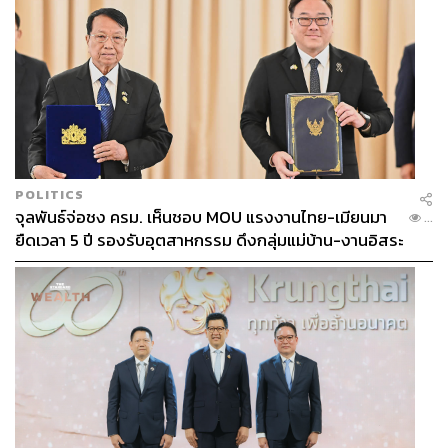
POLITICS
จุลพันธ์จ่อชง ครม. เห็นชอบ MOU แรงงานไทย-เมียนมา
...
ยืดเวลา 5 ปี รองรับอุตสาหกรรม ดึงกลุ่มแม่บ้าน-งานอิสระ
เข้าสู่ระบบประกันสังคม