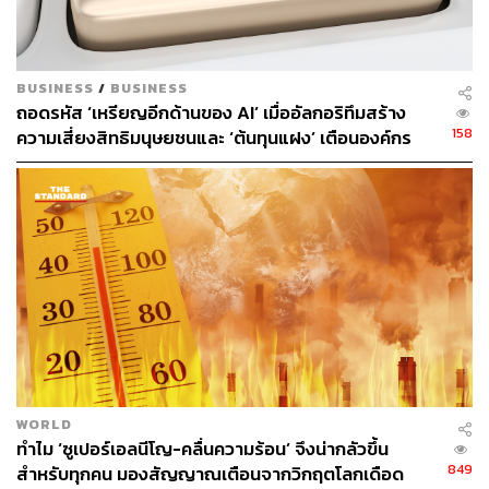
เจสัน ฮิกเคิล (Jason Hickel) ผู้ร่วมวิจัย และศาสตราจารย์
ประจำสถาบันวิทยาศาสตร์และเทคโนโลยีสิ่งแวดล้อมของ
มหาวิทยาลัยแห่งหนึ่งในบาร์เซโลนา กล่าวว่า “ภาวะโลก
รวนเป็นภาพสะท้อนของการล่าอาณานิคมในชั้นบรรยากาศ
BUSINESS
/
BUSINESS
ถอดรหัส ‘เหรียญอีกด้านของ AI’ เมื่ออัลกอริทึมสร้าง
การปล่อยมลพิษส่วนเกินต้องเป็นความรับผิดชอบของชนชั้น
158
ความเสี่ยงสิทธิมนุษยชนและ ‘ต้นทุนแฝง’ เตือนองค์กร
ร่ำรวยในแต่ละประเทศ ซึ่งมีการบริโภคสูง และใช้อำนาจ
ระวังกับดักอคติเชิงระบบ ก่อนกระทบมูลค่าแบรนด์ระยะ
เหนือการผลิตและนโยบายระดับชาติ พวกเขาคือผู้ที่ต้องรับ
ยาว
ภาระจ่ายค่าชดเชย”
หลายประเทศที่ได้รับผลกระทบจากภาวะโลกรวนกำลังเรียก
ร้องให้มีการชดเชยสำหรับภัยคุกคามที่พวกเขาเผชิญ อันเป็น
ผลพวงจากการปล่อยก๊าซเรือนกระจกเกินกำหนดของประเท
ศอื่นๆ
ในการประชุมสุดยอด COP27 ของ UN เมื่อปีที่แล้ว ประเทศ
ต่างๆ เห็นพ้องที่จะจัดตั้งกองทุน ‘การสูญเสียและความเสีย
WORLD
หาย’ เพื่อจัดหาเงินทุนและจ่ายชดเชยทั้งทางเศรษฐกิจและ
ทำไม ‘ซูเปอร์เอลนีโญ-คลื่นความร้อน’ จึงน่ากลัวขึ้น
ทางอ้อมให้กับประเทศยากจนที่ไม่อาจหลีกหนีจากเหตุสภาพ
849
สำหรับทุกคน มองสัญญาณเตือนจากวิกฤตโลกเดือด
อากาศรุนแรงอันเป็นผลพวงจากโลกรวน รวมถึง Slow onset