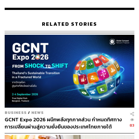
สภาพอากาศกว่า 80 ล้านล้านดอลลาร์ภายใต้โครงการนี้
แอนดรูว์ แฟนนิง (Andrew Fanning) ผู้นำโครงการ และนัก
RELATED STORIES
วิจัยแห่งสถาบันวิจัยด้านความยั่งยืน มหาวิทยาลัยลีดส์ กล่าว
ว่า “โครงการนี้เป็นเรื่องของความยุติธรรมด้านสภาพอากาศ
หากเราขอให้ประเทศต่างๆ ลดการปล่อยก๊าซเรือนกระจก
อย่างรวดเร็ว พวกเขาก็ควรได้รับการชดเชยจากภาระที่ไม่
ยุติธรรมนี้ เพราะพวกเขาไม่ได้มีส่วนร่วมในการทำลายชั้น
บรรยากาศตั้งแต่ต้น”
คณะกรรมการระหว่างรัฐบาลว่าด้วยการเปลี่ยนแปลงสภาพ
ภูมิอากาศ (IPCC) ระบุว่า เพื่อรักษาอุณหภูมิของโลกไม่ให้
ทะลุเพดาน 1.5 องศาเซลเซียสเหนือระดับก่อนยุค
อุตสาหกรรม สัดส่วนงบประมาณคาร์บอนของทั้งโลกตั้งแต่ปี
1960 จะอยู่ที่ 1.8 ล้านล้านตัน
BUSINESS
/
NEWS
GCNT Expo 2026 ผนึกพลังทุกภาคส่วน กำหนดทิศทาง
นักวิจัยหลายคนจึงตั้งคำถามว่า จาก 168 ประเทศทั่วโลก มีกี่
83
การเปลี่ยนผ่านสู่ความยั่งยืนของประเทศไทยภายใต้
ประเทศที่ใช้งบประมาณคาร์บอนเกินและขาด เมื่อเทียบ
แนวคิด “From SHOCK To SHIFT: Thailand’s