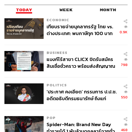
nt-usa-uk-germany
TODAY
WEEK
MONTH
ECONOMIC
เทียบรายจ่ายบุคลากรรัฐ ไทย vs.
0.9K
ต่างประเทศ: พบภาษีทุก 100 บาท
ของคนไทยใช้ไปกับข้าราชการเฉียด
40 บาท
BUSINESS
แบงก์ไร้สาขา CLICX ปิดรับสมัคร
TAGS:
Sustain
Sustain Update
Climate Reparations
798
สินเชื่อชั่วคราว พร้อมส่งสัญญาณ
สภาพอากาศ
การเปลี่ยนแปลงสภาพภูมิอากาศ
เตือนกลุ่มกู้เงินผิดวัตถุประสงค์-ให้
ก๊าซเรือนกระจก
ข้อมูลเท็จ เตรียมดำเนินคดีเด็ดขาด
POLITICS
‘ประภาศ คงเอียด’ กรรมการ ป.ป.ช.
550
อดีตอธิบดีกรมธนารักษ์ ถึงแก่
อนิจกรรม
POP
Spider-Man: Brand New Day
132
468
ทำรายได้ 1 พันล้านดอลลาร์จากทั่ว