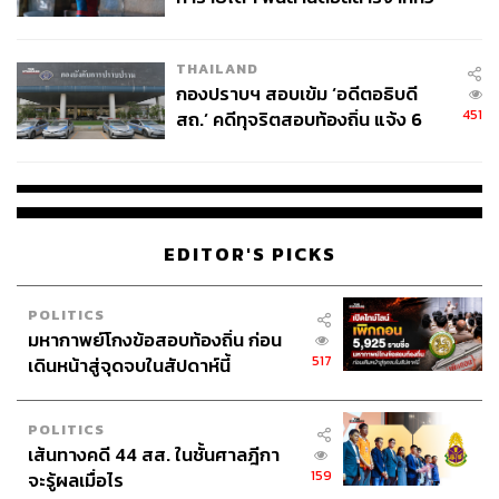
โลกภายใน 6 วัน
ABOUT THE AUTHOR
THAILAND
กองปราบฯ สอบเข้ม ‘อดีตอธิบดี
ธนพร ประยูรรัตน์
451
สถ.’ คดีทุจริตสอบท้องถิ่น แจ้ง 6
นักศึกษาฝึกงาน กองข่าวต่างประเทศ
ข้อหาหนัก จ่อชง ป.ป.ช. 12 ส.ค. นี้
EDITOR'S PICKS
POLITICS
มหากาพย์โกงข้อสอบท้องถิ่น ก่อน
517
เดินหน้าสู่จุดจบในสัปดาห์นี้
POLITICS
เส้นทางคดี 44 สส. ในชั้นศาลฎีกา
159
จะรู้ผลเมื่อไร