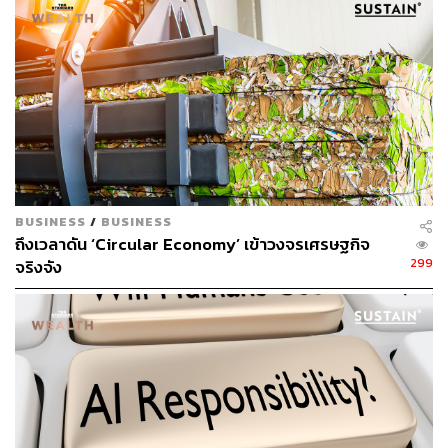
สัดส่วนกับขนาดประชากร ตั้งแต่ปี 1960 โดยจากการคำนวณ
Sustainable Transition in a Fractured World”
พบว่าบางประเทศมีอัตราการปล่อยคาร์บอนไดออกไซด์อยู่
ภายในสัดส่วนที่กำหนด แต่ประเทศในซีกโลกเหนืออย่างเช่น
สหรัฐฯ ยุโรป แคนาดา ออสเตรเลีย นิวซีแลนด์ ญี่ปุ่น และ
อิสราเอล ได้ทำลายชั้นบรรยากาศส่วนรวมเกินกำหนดไป
อย่างมาก
โดยเกือบ 90% ของการปล่อยมลพิษส่วนเกินมาจากประเทศ
มั่งคั่งในซีกโลกเหนือ และอีก 10% มาจากประเทศในซีกโลก
ใต้ที่ปล่อยมลพิษสูง โดยเฉพาะประเทศผลิตน้ำมัน เช่น
BUSINESS
/
BUSINESS
ซาอุดีอาระเบีย และสหรัฐอาหรับเอมิเรตส์
ถึงเวลาดัน ‘Circular Economy’ เข้าวงจรเศรษฐกิจ
299
จริงจัง
ส่วน 5 ประเทศที่ปล่อยมลพิษต่ำแต่มีประชากรจำนวนมาก
ได้แก่ อินเดีย อินโดนีเซีย ปากีสถาน ไนจีเรีย และจีน (ซึ่ง
ปัจจุบันเป็นประเทศที่ปล่อยก๊าซเรือนกระจกมากที่สุดในโลก)
จึงมีสิทธิ์ได้รับเงินชดเชย 102 ล้านล้านดอลลาร์ จากการเสีย
สละส่วนแบ่งงบประมาณคาร์บอน และบรรลุเป้าหมายการ
ปล่อยก๊าซเรือนกระจกให้เป็นศูนย์