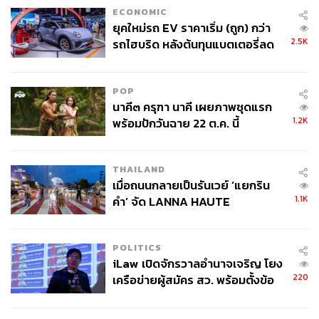
ECONOMIC
ยุคใหม่รถ EV ราคาเริ่ม (ถูก) กว่า
2.5K
รถไฮบริด หลังต้นทุนแบตเตอรี่ลด
ลง - จีนแห่บุกตลาดเกิดใหม่
POP
นาคี๓ ครุฑา นาคี เผยภาพชุดแรก
1.2K
พร้อมปักวันฉาย 22 ต.ค. นี้
THAILAND
เมื่อถนนกลายเป็นรันเวย์ ‘แยกริน
1.1K
คำ’ จัด LANNA HAUTE
COUTURE กลางสายฝน
POLITICS
iLaw เปิดจักรวาลอำนาจเจริญ โยง
220
เครือข่ายผู้สมัคร สว. พร้อมตั้งข้อ
สังเกตลงสมัครตรงคุณสมบัติหรือ
ไม่