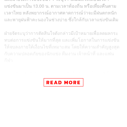
แข่งขันมาเป็น 13.00 น. ตามเวลาท้องถิ่น หรือเที่ยงคืนตาม
เวลาไทย หลังพยากรณ์อากาศคาดการณ์ว่าจะมีฝนตกหนัก
และพายุฝนฟ้าคะนองในช่วงบ่าย ซึ่งใกล้กับเวลาแข่งขันเดิม
ฝ่ายจัดระบุว่าการตัดสินใจดังกล่าวมีเป้าหมายเพื่อลดผลกระ
ทบต่อการแข่งขันให้มากที่สุด และเพิ่มโอกาสในการแข่งขัน
ให้จบลงภายใต้เงื่อนไขที่เหมาะสม โดยให้ความสำคัญสูงสุด
กับความปลอดภัยของนักแข่ง ทีมงาน เจ้าหน้าที่ และแฟน
กีฬา
ขณะเดียวกัน โปรแกรมการแข่งขันในรุ่น ฟอร์มูล่า 2 ก็ถูก
ปรับเวลาเช่นกัน โดยเมนเรซจะเริ่มต้นในเวลา 09.25 น. ตาม
READ MORE
เวลาท้องถิ่น หรือ 20:25 ตามเวลาไทย
ก่อนหน้านี้ ฝ่ายจัดการแข่งขันและ FIA ได้หารือร่วมกันหลัง
จบรอบคัดเลือก เนื่องจากมีความกังวลเกี่ยวกับความเป็นไปได้
ของฟ้าผ่า ซึ่งถือเป็นความเสี่ยงสำคัญต่อการจัดการแข่งขัน
โดยหากมีฟ้าผ่าในรัศมีประมาณ 6 ไมล์จากสนาม เจ้าหน้าที่