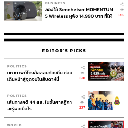
BUSINESS
ลองใช้ Sennheiser MOMENTUM
146
5 Wireless หูฟัง 14,990 บาท ที่ให้
ผู้ใช้ถอดเปลี่ยนแบตเองได้ ก่อนกฎ
EU บังคับปีหน้า
EDITOR'S PICKS
POLITICS
มหากาพย์โกงข้อสอบท้องถิ่น ก่อน
601
เดินหน้าสู่จุดจบในสัปดาห์นี้
POLITICS
เส้นทางคดี 44 สส. ในชั้นศาลฎีกา
237
จะรู้ผลเมื่อไร
WORLD