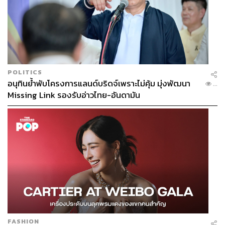
POLITICS
อนุทินย้ำพับโครงการแลนด์บริดจ์เพราะไม่คุ้ม มุ่งพัฒนา
...
Missing Link รองรับอ่าวไทย-อันดามัน
FASHION