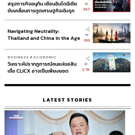
สรุปภารกิจอนุทิน เยือนอินโดนีเซีย
557
ขับเคลื่อนการทูตเศรษฐกิจเชิงรุก
ประกาศหุ้นส่วนยุทธศาสตร์ไทย –
อินโดนีเซีย
Navigating Neutrality:
Thailand and China in the Age
193
of a New Global Order
BUSINESS
/
ECONOMIC
วิเคราะห์ปรากฏการณ์คนแห่ขอสิน
2.7K
เชื่อ CLICX อาจเป็นเพียงยอด
ภูเขาน้ำแข็ง ของปัญหาหนี้ครัว
เรือนไทยที่ถูกซุกไว้
LATEST STORIES