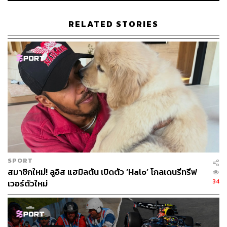
RELATED STORIES
117
ABOUT THE AUTHOR
สมศักดิ์ จันทวิชชประภา
โปรดิวเซอร์ คอลัมนิสต์ และบรรณาธิการ ผู้
หลงใหลในความตื่นเต้นของกีฬาและความ
สงบของการอ่านหนังสือเงียบๆ
SPORT
สมาชิกใหม่! ลูอิส แฮมิลตัน เปิดตัว ‘Halo’ โกลเดนรีทรีฟ
34
เวอร์ตัวใหม่