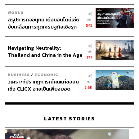
สาธารณสุขโลก
สภาพภูมิอากาศ
WORLD
สรุปภารกิจอนุทิน เยือนอินโดนีเซีย
545
ขับเคลื่อนการทูตเศรษฐกิจเชิงรุก
ประกาศหุ้นส่วนยุทธศาสตร์ไทย –
อินโดนีเซีย
Navigating Neutrality:
Thailand and China in the Age
177
286
of a New Global Order
BUSINESS
/
ECONOMIC
ABOUT THE AUTHOR
วิเคราะห์ปรากฏการณ์คนแห่ขอสิน
2.6K
เชื่อ CLICX อาจเป็นเพียงยอด
THE STANDARD TEAM
ภูเขาน้ำแข็ง ของปัญหาหนี้ครัว
กองบรรณาธิการ THE STANDARD
เรือนไทยที่ถูกซุกไว้
LATEST STORIES