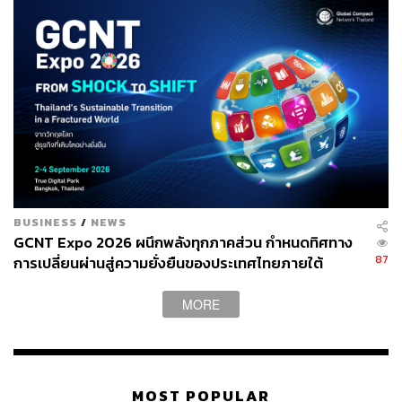
นอกจากนี้ รายงานยังเสนอแนะว่าระบบสาธารณสุขของ
แต่ละประเทศจำเป็นต้องมีความยืดหยุ่นและพร้อมรับมือต่อ
สภาพแวดล้อมที่เปลี่ยนแปลงไปอย่างรวดเร็ว เช่น การ
ออกแบบโรงพยาบาลที่ไม่ตั้งอยู่ในพื้นที่เสี่ยงน้ำท่วมและมี
ระบบจัดการความร้อนที่มีประสิทธิภาพ
รายงานสรุปว่า ภาคสาธารณสุขมีส่วนปล่อยก๊าซเรือนกระจก
ถึง 5% ของการปล่อยมลพิษทั่วโลก ดังนั้นจึงจำเป็นต้องให้
ความสำคัญกับการปรับตัวเพื่อสร้างความพร้อมรับมือให้มาก
ขึ้น
BUSINESS
/
NEWS
GCNT Expo 2026 ผนึกพลังทุกภาคส่วน กำหนดทิศทาง
87
การเปลี่ยนผ่านสู่ความยั่งยืนของประเทศไทยภายใต้
เสียงขานรับ
แนวคิด “From SHOCK To SHIFT: Thailand’s
Sustainable Transition in a Fractured World”
MORE
นพ. ฮันส์ คลูเกอ ผู้อำนวยการ WHO ประจำภูมิภาคยุโรป
ตอบรับข้อเสนอแนะนี้ โดยกล่าวว่า “ความขัดแย้งในยูเครน
และตะวันออกกลางแสดงให้เห็นอย่างชัดเจนว่า การพึ่งพา
เชื้อเพลิงฟอสซิลนั้นหมายถึงอะไร มันไม่ใช่แค่บิลค่าไฟที่แพง
MOST POPULAR