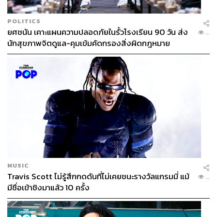
POLITICS
ยศชนัน เคาะแผนความปลอดภัยในรั้วโรงเรียน 90 วัน ส่ง
...
นักสุขภาพจิตดูแล-คุมเข้มคัดกรองสิ่งผิดกฎหมาย
MUSIC
Travis Scott ไม่รู้สึกกดดันที่ไม่เคยชนะรางวัลแกรมมี่ แม้
...
มีชื่อเข้าชิงมาแล้ว 10 ครั้ง