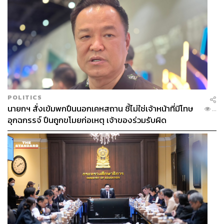
POLITICS
นายกฯ สั่งเข้มพกปืนนอกเคหสถาน ชี้ไม่ใช่เจ้าหน้าที่มีโทษ
...
อุกฉกรรจ์ ปืนถูกขโมยก่อเหตุ เจ้าของร่วมรับผิด