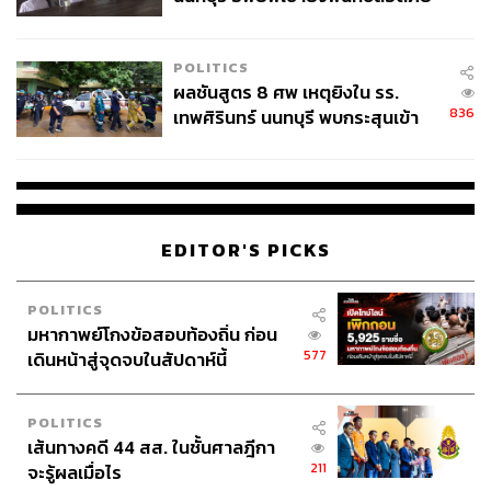
ชั่วคราว หลังเหตุใช้อาวุธปืนภายใน
Climate Impact Research) ขานรับรายงานฉบับนี้เช่นกัน
โรงเรียนคลี่คลาย
POLITICS
“เรากำลังล่วงละเมิดขีดจำกัดของโลกในหลายด้าน และสิ่งนี้
ผลชันสูตร 8 ศพ เหตุยิงใน รร.
ปรากฏให้เห็นเป็นภัยคุกคามด้านสาธารณสุขต่อผู้คนนับล้าน
836
เทพศิรินทร์ นนทบุรี พบกระสุนเข้า
ทั่วโลกแล้ว สถานการณ์ที่กำลังเกิดขึ้นกับโลกนี้คือหลักฐาน
จุดสำคัญ ‘ศีรษะ-หน้าอก’ ครูถูกยิง
ทางวิทยาศาสตร์ที่เพียงพอแล้วว่า การเปลี่ยนแปลงสภาพภูมิ
4 นัด จากระยะไกล
อากาศควรถูกประกาศให้เป็นภาวะฉุกเฉินด้านสาธารณสุขที่
นานาชาติต้องให้ความสำคัญร่วมกัน”
EDITOR'S PICKS
แฟ้มภาพ:
Leolintang / Shutterstock
อ้างอิง:
POLITICS
https://www.theguardian.com/environment/2026/may/
มหากาพย์โกงข้อสอบท้องถิ่น ก่อน
16/who-should-declare-climate-crisis-global-public-h
577
เดินหน้าสู่จุดจบในสัปดาห์นี้
ealth-emergency-experts-say
POLITICS
เส้นทางคดี 44 สส. ในชั้นศาลฎีกา
TAGS:
Europe
องค์การอนามัยโลก (WHO)
211
จะรู้ผลเมื่อไร
การเปลี่ยนแปลงสภาพภูมิอากาศ
Hans Kluge