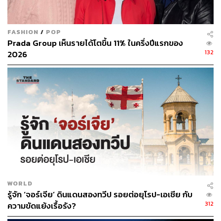
(Disinformation) การนำผลการประเมินผลกระทบด้าน
สุขภาพจากสภาพภูมิอากาศในระดับชาติไปใช้อย่างเต็ม
FASHION
/
POP
ประสิทธิภาพมากขึ้น และการยอมรับว่าการเปลี่ยนแปลง
Prada Group เห็นรายได้โตขึ้น 11% ในครึ่งปีแรกของ
สภาพภูมิอากาศส่งผลกระทบต่อสุขภาพจิตด้วยเช่นกัน
132
2026
“วิธีที่จะท้าทายความเชื่อแบบผิดๆ และการบิดเบือนข้อมูล
เรื่องสภาพภูมิอากาศนั้นง่ายมาก นั่นคือการทำให้มันเป็น
‘เรื่องส่วนตัว’ เพราะการเปลี่ยนแปลงสภาพภูมิอากาศไม่ใช่
สิ่งที่เกิดขึ้นที่อื่น เกิดกับคนอื่น หรือจะเกิดขึ้นในอนาคต แต่
มันกำลังทำให้อายุขัยของคนในเมืองต่างๆ ของยุโรปสั้นลง
ในขณะนี้ มันกำลังทำให้โรงพยาบาลเนืองแน่นไปด้วยผู้ป่วย
และเป็นตัวการขับเคลื่อนความวิตกกังวล ความเครียด รวม
ถึงปัญหาสุขภาพจิตอื่นๆ”
“เมื่อข้อโต้แย้งด้านสุขภาพและข้อโต้แย้งด้านสภาพภูมิ
WORLD
อากาศกลายเป็นเรื่องเดียวกัน เมื่อนั้นมันจะกลายเป็นเรื่อง
รู้จัก ‘จอร์เจีย’ ดินแดนสองทวีป รอยต่อยุโรป-เอเชีย กับ
ยากมากที่ใครจะคัดค้านได้” ยาคอปสโตทีร์กล่าว
312
ความขัดแย้งเรื้อรัง?