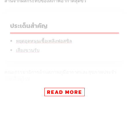
ล้านจากผลกระทบของสภาพอากาศสุดขั้ว
ประเด็นสำคัญ
หยุดอุดหนุนเชื้อเพลิงฟอสซิล
เสียงขานรับ
คณะกรรมาธิการด้านสภาพภูมิอากาศและสุขภาพประจำ
ภาคพื้นยุโรป
READ MORE
(Pan-European Commission on Climate and Health) ซึ่ง
เป็นคณะที่ปรึกษาอิสระจัดตั้งโดย WHO ได้ข้อสรุปว่า วิกฤต
สภาพภูมิอากาศเป็นภัยคุกคามต่อสุขภาพในระดับโลก จนถึง
ขั้นที่ WHO ควรประกาศให้เป็น ‘ภาวะฉุกเฉินด้าน
สาธารณสุขระหว่างประเทศ’ หรือ PHEIC