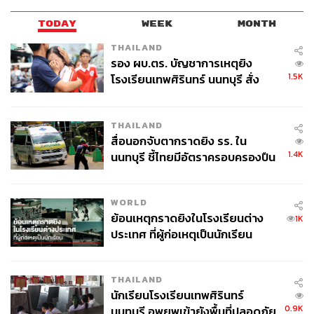
ขึ้น แต่หมายถึงระบบสาธารณสุขที่ตึงตัวหรือพังทลาย การ
หยุดชะงักของแหล่งอาหารและเชื้อเพลิง รวมถึงสังคมที่ต้อง
TODAY
WEEK
MONTH
อยู่ภายใต้ความกดดัน”
THAILAND
รอง ผบ.ตร. บัญชาการเหตุยิง
“การลงมือแก้ปัญหาสภาพภูมิอากาศในตอนนี้ไม่ใช่แค่เรื่อง
1.5K
โรงเรียนเทพศิรินทร์ นนทบุรี สั่ง
สิ่งแวดล้อม แต่มันคือเหตุผลด้านความมั่นคง สุขภาพ และ
ค้นหา 2 รอบยืนยันไร้คนติดค้าง พบ
เศรษฐกิจรวมกัน และมันคือความถูกต้องทางศีลธรรม” ผอ.
ศพปู่-ย่าที่บ้านพักผู้ก่อเหตุ
THAILAND
WHO ยุโรป กล่าว พร้อมกับเสริมว่า การตัดสินใจของรัฐบาล
สื่อนอกจับตากราดยิง รร. ใน
ในวันนี้จะเป็นตัวกำหนดภาระโรคภัยไข้เจ็บของเด็กๆ ใน
1.4K
นนทบุรี ชี้ไทยมีอัตราครอบครองปืน
อนาคต
สูงในระดับต้นของภูมิภาค
“ตอนนี้จึงเป็นหน้าที่ของพวกเราทุกคนที่จะต้องปฏิบัติตามคำ
WORLD
แนะนำเหล่านี้และปกป้องคนรุ่นหลัง ผมขอให้คำมั่นว่าจะ
ย้อนเหตุกราดยิงในโรงเรียนต่าง
1K
ทำให้การเปลี่ยนแปลงสภาพภูมิอากาศได้รับการปฏิบัติใน
ประเทศ ที่ผู้ก่อเหตุเป็นนักเรียน
ฐานะภาวะฉุกเฉินด้านสุขภาพอย่างที่มันเป็นจริง ๆ ในทั้ง 53
ประเทศสมาชิก WHO ภูมิภาคยุโรป”
THAILAND
นักเรียนโรงเรียนเทพศิรินทร์
ขณะที่ โยฮัน ร็อกสตรอม ผู้อำนวยการสถาบันวิจัยผลกระทบ
0.9K
นนทบุรี อพยพเข้ายังพื้นที่ปลอดภัย
ด้านสภาพภูมิอากาศพอทสดัม (Potsdam Institute for