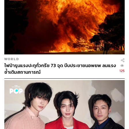
of Hygiene & Tropical Medicine และหัวหน้าที่ปรึกษาทาง
วิทยาศาสตร์ของคณะกรรมาธิการชุดนี้ เสริมว่า แม้ WHO
ตระหนักดีอยู่แล้วว่า การเปลี่ยนแปลงสภาพภูมิอากาศเป็นภัย
คุกคามหลักต่อสุขภาพของผู้คนทั่วโลก แต่สิ่งที่ทางกลุ่มเรียก
ร้องคือการก้าวไปอีกขั้นหนึ่ง
หยุดอุดหนุนเชื้อเพลิงฟอสซิล
WORLD
ไฟป่ารุนแรงปะทุทั่วกรีซ 73 จุด บีบประชาชนอพยพ ลมแรง
125
ซ้ำเติมสถานการณ์
นอกจากนี้ รายงานยังเรียกร้องให้รัฐบาลต่าง ๆ ยุติการ
อุดหนุนเชื้อเพลิงฟอสซิล ซึ่งเป็นต้นเหตุโดยตรงของการเสีย
ชีวิตก่อนวัยอันควรถึง 600,000 รายต่อปีเฉพาะในยุโรป โดย
พบว่าใน 12 ประเทศยุโรป งบประมาณที่ใช้อุดหนุนฟอสซิล
ในปี 2023 นั้นสูงกว่า 10% ของงบประมาณสาธารณสุขระดับ
ชาติ และใน 4 ประเทศ งบอุดหนุนส่วนนี้สูงกว่างบประมาณ
สาธารณสุขทั้งประเทศเสียด้วยซ้ำ
รายงานยังผลักดันให้มีมาตรการจัดการกับข้อมูลบิดเบือน