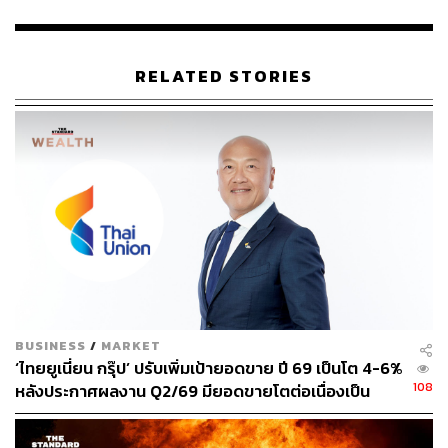
คณะกรรมาธิการซึ่งประกอบด้วยผู้เชี่ยวชาญ 11 คน รวมถึง
อดีตรัฐมนตรีกระทรวงสาธารณสุขและกระทรวงสิ่งแวดล้อม
ของหลายประเทศ ระบุว่า “การเปลี่ยนแปลงสภาพภูมิอากาศ
RELATED STORIES
ไม่ใช่เรื่องไกลตัวหรือข่าวปลอม แต่เป็นภัยคุกคามที่เกิดขึ้น
ทันทีและต่อเนื่องยาวนาน ต่อทั้งสุขภาพ เศรษฐกิจ อาหาร น้ำ
สิ่งแวดล้อม ตลอดจนความมั่นคงทั้งในระดับบุคคล ชุมชน
และระดับชาติ”
คาทรีน ยาคอปสโตทีร์ อดีตนายกรัฐมนตรีไอซ์แลนด์ ใน
ฐานะประธานคณะกรรมาธิการ ให้สัมภาษณ์กับ Guardian
ว่า “วิกฤตสภาพภูมิอากาศอาจไม่ใช่โรคระบาดใหญ่ แต่มัน
คือภาวะฉุกเฉินด้านสาธารณสุขที่คุกคามสุขภาพและการอยู่
รอดของมนุษยชาติ หากเราไม่ดำเนินการให้รวดเร็วและ
ครอบคลุมกว่านี้ ผู้คนอีกหลายล้านอาจต้องเสียชีวิตหรือ
BUSINESS
/
MARKET
เผชิญกับอาการเจ็บป่วยที่เปลี่ยนชีวิตพวกเขาไปตลอดกาล”
‘ไทยยูเนี่ยน กรุ๊ป’ ปรับเพิ่มเป้ายอดขาย ปี 69 เป็นโต 4-6%
108
หลังประกาศผลงาน Q2/69 มียอดขายโตต่อเนื่องเป็น
ทางด้าน เซอร์ แอนดรูว์ เฮนส์ ศาสตราจารย์ด้านการ
ไตรมาสที่ 4 แต่ลดงบลงทุนปีนี้ลงมาที่ 5,000-5,500
เปลี่ยนแปลงสิ่งแวดล้อมและสาธารณสุข ที่ London School
ล้านบาท