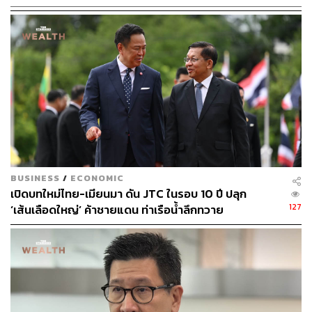
โครงการชดเชยดอกเบี้ยให้ผู้ประกอบการค้าข้าวใน
การเก็บสต็อก ปีการผลิต 2569/70 วงเงินรวม 564.00
ล้านบาท โดยจัดสรรเป็นวงเงินจ่ายขาดทั้งจำนวน
โครงการดูดซับข้าวเปลือก ปีการผลิต 2569/70 วงเงิน
รวม 1,680.00 ล้านบาท โดยจัดสรรเป็นวงเงินจ่ายขาด
ทั้งจำนวน (ใช้งบกลาง)
โครงการส่งเสริมและพัฒนาข้าวคุณภาพสูงเพื่อเพิ่ม
รายได้เกษตรกร ปี 2570 วงเงินรวม 84.00 ล้านบาท
โดยจัดสรรเป็นวงเงินจ่ายขาดทั้งจำนวน
BUSINESS
/
ECONOMIC
ทั้งนี้ จากการหารือมาตรการช่วยเหลือเกษตรกรชาวนากับที่
เปิดบทใหม่ไทย-เมียนมา ดัน JTC ในรอบ 10 ปี ปลุก
ประชุม นบข. ทางสมาคมฯ ได้เสนอขอรับความช่วยเหลือใน
127
‘เส้นเลือดใหญ่’ ค้าชายแดน ท่าเรือน้ำลึกทวาย
ส่วนของข้าวนาปี ในอัตรา 2,000 บาทต่อไร่ จำกัดไม่เกิน 20
ไร่ต่อครัวเรือน ซึ่งเป็นการเสนอขอเพิ่มขึ้นจากเดิมที่เคยได้รับ
1,000 บาท เมื่อปีการผลิตที่ผ่านมา โดยขณะนี้เรื่องดังกล่าว
อยู่ระหว่างการนำเสนอให้คณะอนุกรรมการนโยบายและ
บริหารข้าว (นบข.) ของกระทรวงเกษตรและสหกรณ์
พิจารณา ก่อนจะส่งเรื่องเข้าสู่ที่ประชุมชุดใหญ่ นบข. เพื่อขอ