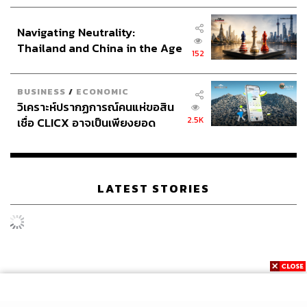
ประกาศหุ้นส่วนยุทธศาสตร์ไทย –
อินโดนีเซีย
Navigating Neutrality:
Thailand and China in the Age
152
of a New Global Order
BUSINESS
/
ECONOMIC
วิเคราะห์ปรากฏการณ์คนแห่ขอสิน
2.5K
เชื่อ CLICX อาจเป็นเพียงยอด
ภูเขาน้ำแข็ง ของปัญหาหนี้ครัว
เรือนไทยที่ถูกซุกไว้
LATEST STORIES