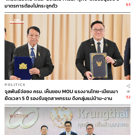
สำหรับมาตรการประกันภัยนาข้าว ที่ประชุม นบข. ให้กลับไป
63
มาตรการต้องไม่กระจุกตัว
ทบทวนใหม่ เนื่องจากเกรงว่าจะมีความซ้ำซ้อนกับระบบการ
ชดเชยเยียวยาภัยพิบัติที่มีอยู่เดิม
สำหรับการจ่ายเงินข้าวนาปังที่ยังค้างจ่ายให้กับเกษตรกร ที่
ประชุมเห็นชอบให้จ่ายเงินที่ค้างอยู่ให้กับเกษตรกร 230,000
ราย ในส่วนของงบประมาณโครงการข้าวนาปังปีที่ผ่านมา
วงเงินประมาณ 1,792-1,800 ล้านบาท ได้รับการอนุมัติ
เรียบร้อยแล้ว โดยทางธนาคารเพื่อการเกษตรและสหกรณ์
การเกษตร (ธ.ก.ส.) มีงบประมาณพร้อมจ่ายทันทีเมื่อขั้นตอน
เอกสารเสร็จสิ้น
POLITICS
“ในฐานะตัวแทนเกษตรกร ได้พยายามชี้แจงความเดือดร้อนที่
จุลพันธ์จ่อชง ครม. เห็นชอบ MOU แรงงานไทย-เมียนมา
เกิดขึ้นจริงต่อภาครัฐ ซึ่งในภาพรวมทิศทางการช่วยเหลือ
52
ยืดเวลา 5 ปี รองรับอุตสาหกรรม ดึงกลุ่มแม่บ้าน-งาน
ถือว่าเป็นไปในทางที่ดี และมาตรการต่าง ๆ กำลังถูกเร่งรัด
อิสระเข้าสู่ระบบประกันสังคม
เพื่อให้ถึงมือชาวนาทั่วประเทศโดยเร็วที่สุด” นายกสมาคม
ชาวนา กล่าว
TAGS:
รองนายกรัฐมนตรี
กระทรวงพาณิชย์
คณะรัฐมนตรี