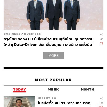
Middle East
เกษตรกรไทย
ศุภจี สุธรรมพันธุ์
คณะกรรมการนโยบายและบริหารข้าวแห่งชาติ
BUSINESS
/
BUSINESS
กรุงไทย ฉลอง 60 ปีเคียงข้างเศรษฐกิจไทย ลุยทศวรรษ
73
ใหม่ ชู Data-Driven ขับเคลื่อนยุทธศาสตร์ความยั่งยืน
137
MORE
ABOUT THE AUTHOR
THE STANDARD TEAM
กองบรรณาธิการ THE STANDARD
MOST POPULAR
TODAY
WEEK
MONTH
INTERVIEW
ไขรหัสตั้ง ผบ.ตร. ‘ความสามารถ