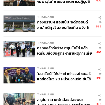
632
vs อาวุโส’ และอนาคตการปฏิรูปสี
กากี กับ พล.ต.อ. เอก อังสนานนท์
THAILAND
กองปราบฯ สอบเข้ม ‘อดีตอธิบดี
568
สถ.’ คดีทุจริตสอบท้องถิ่น แจ้ง 6
ข้อหาหนัก จ่อชง ป.ป.ช. 12 ส.ค. นี้
THAILAND
ครอบครัวรับร่าง ฮลุน โซโล่ แล้ว
467
เตรียมส่งชันสูตรหาสาเหตุการเสีย
ชีวิต
THAILAND
‘ธนารัตน์’ ให้ปากคำตำรวจไซเบอร์
395
แฉช่องโหว่ 20 หน่วยงานรัฐ ยันไร้
นัยทางการเมือง
THAILAND
สรุปมหากาพย์กล้องส่องพระ
378