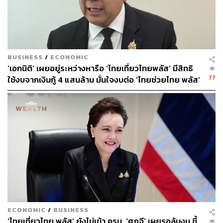
อนุมัติต่อไป
นอกจากนี้ ยังมีการเสนอมาตรการคูปองปุ๋ย เพื่อช่วยลดภาระ
ต้นทุนการผลิต โดยเสนอให้สนับสนุนคูปองมูลค่า 200 บาท
ต่อกระสอบ จำกัดไม่เกิน 20 ใบต่อครอบครัว หรือคิดเป็น
BUSINESS
/
ECONOMIC
‘เอกนิติ’ เผยอยู่ระหว่างหารือ ‘ไทยเที่ยวไทยพลัส’ มีสิทธิ
มูลค่าช่วยเหลือสูงสุด 4,000 บาท ซึ่งเกษตรกรสามารถเลือก
77
ใช้งบจากเงินกู้ 4 แสนล้าน มั่นใจงบต่อ ‘ไทยช่วยไทย พลัส’
ซื้อปุ๋ยได้ทุกสูตรตามความต้องการ โดยเบื้องต้นทาง นบข. ไม่
เฟส 2 มีเพียงพอ
ขัดข้องในหลักการ และให้เสนอผ่านคณะอนุกรรมการตาม
ขั้นตอนเช่นเดียวกัน
ปราโมทย์กล่าวต่อว่า ในสถานการณ์ปัจจุบัน พี่น้องเกษตรกร
ได้รับความเดือดร้อนอย่างหนักจากต้นทุนการผลิตที่สูงถึง
6,500-7,000 บาทต่อไร่ ทั้งจากค่าปุ๋ย ค่ายา และค่าน้ำมัน
ขณะที่ราคาขายข้าวอยู่ที่ประมาณตันละ 4,500-6,000 บาท
ซึ่งทำให้เกษตรกรอยู่ในภาวะขาดทุนจากการผลิต การได้รับ
เงินช่วยเหลือเพิ่มเติมและคูปองปุ๋ยจึงจะช่วยบรรเทาความ
เดือดร้อนได้ในระดับหนึ่ง
ECONOMIC
/
BUSINESS
‘ไทยเที่ยวไทย พลัส’ ยังไม่เข้า ครม. ‘ศุภจี’ เผยรอลุ้นงบ ชี้