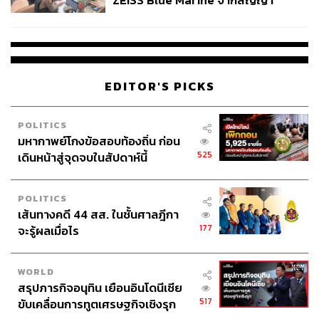
ZEISS Blue Marine จากสัญญา
ผลิต 8.3 ล้าน สู่ข้อพิพาท ‘มา
เวลล์ฯ’ ฟ้อง ‘โทน บางแค’ ผิดนัด
จ่ายหนี้-แอบระบุแบรนด์
EDITOR'S PICKS
POLITICS
มหากาพย์โกงข้อสอบท้องถิ่น ก่อน
525
เดินหน้าสู่จุดจบในสัปดาห์นี้
POLITICS
เส้นทางคดี 44 สส. ในชั้นศาลฎีกา
177
จะรู้ผลเมื่อไร
WORLD
สรุปภารกิจอนุทิน เยือนอินโดนีเซีย
517
ขับเคลื่อนการทูตเศรษฐกิจเชิงรุก