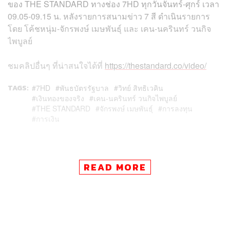
ของ THE STANDARD ทางช่อง 7HD ทุกวันจันทร์-ศุกร์ เวลา
09.05-09.15 น. หลังรายการสนามข่าว 7 สี ดำเนินรายการ
โดย โค้ชหนุ่ม-จักรพงษ์ เมษพันธุ์ และ เคน-นครินทร์ วนกิจ
ไพบูลย์
ชมคลิปอื่นๆ
ที่น่าสนใจได้ที่
https://thestandard.co/video/
TAGS:
7HD
พันธบัตรรัฐบาล
วิทย์ สิทธิเวคิน
เงินทองของจริง
เคน-นครินทร์ วนกิจไพบูลย์
THE STANDARD
จักรพงษ์ เมษพันธุ์
การลงทุน
การเงิน
READ MORE
42