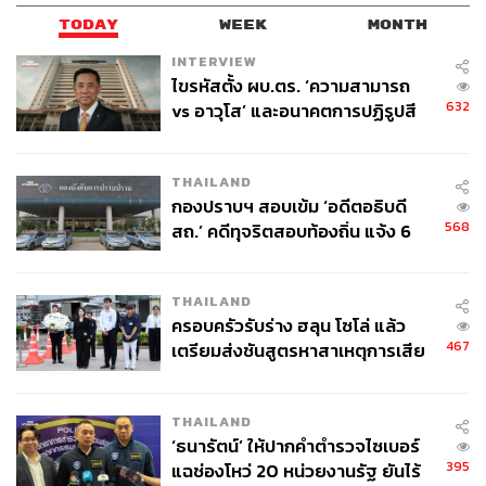
TODAY
WEEK
MONTH
INTERVIEW
ไขรหัสตั้ง ผบ.ตร. ‘ความสามารถ
632
vs อาวุโส’ และอนาคตการปฏิรูปสี
กากี กับ พล.ต.อ. เอก อังสนานนท์
THAILAND
กองปราบฯ สอบเข้ม ‘อดีตอธิบดี
568
สถ.’ คดีทุจริตสอบท้องถิ่น แจ้ง 6
ข้อหาหนัก จ่อชง ป.ป.ช. 12 ส.ค. นี้
THAILAND
ครอบครัวรับร่าง ฮลุน โซโล่ แล้ว
467
เตรียมส่งชันสูตรหาสาเหตุการเสีย
ชีวิต
THAILAND
‘ธนารัตน์’ ให้ปากคำตำรวจไซเบอร์
395
แฉช่องโหว่ 20 หน่วยงานรัฐ ยันไร้