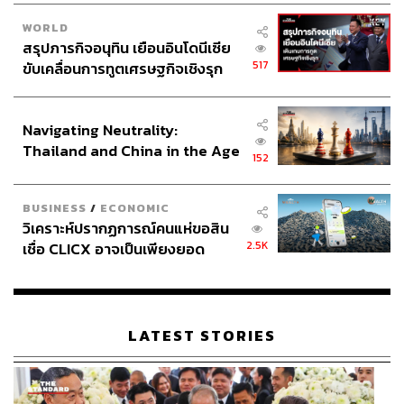
WORLD
สรุปภารกิจอนุทิน เยือนอินโดนีเซีย
517
ขับเคลื่อนการทูตเศรษฐกิจเชิงรุก
ประกาศหุ้นส่วนยุทธศาสตร์ไทย –
อินโดนีเซีย
Navigating Neutrality:
Thailand and China in the Age
152
of a New Global Order
BUSINESS
/
ECONOMIC
วิเคราะห์ปรากฏการณ์คนแห่ขอสิน
2.5K
เชื่อ CLICX อาจเป็นเพียงยอด
ภูเขาน้ำแข็ง ของปัญหาหนี้ครัว
เรือนไทยที่ถูกซุกไว้
LATEST STORIES