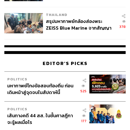
นัยทางการเมือง
THAILAND
สรุปมหากาพย์กล้องส่องพระ
378
ZEISS Blue Marine จากสัญญา
ผลิต 8.3 ล้าน สู่ข้อพิพาท ‘มา
เวลล์ฯ’ ฟ้อง ‘โทน บางแค’ ผิดนัด
จ่ายหนี้-แอบระบุแบรนด์
EDITOR'S PICKS
POLITICS
มหากาพย์โกงข้อสอบท้องถิ่น ก่อน
525
เดินหน้าสู่จุดจบในสัปดาห์นี้
POLITICS
เส้นทางคดี 44 สส. ในชั้นศาลฎีกา
177
จะรู้ผลเมื่อไร