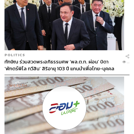
POLITICS
ทักษิณ ร่วมสวดพระอภิธรรมศพ ‘พล.ต.ท. ผ่อน’ บิดา
...
‘พักตร์พิไล ทวีสิน’ สิริอายุ 103 ปี แกนนำเพื่อไทย-บุคคล
หลากวงการร่วมอาลัย