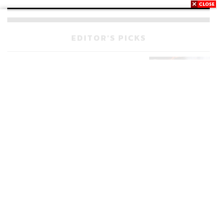
เวลล์ฯ’ ฟ้อง ‘โทน บางแค’ ผิดนัด
จ่ายหนี้-แอบระบุแบรนด์
EDITOR'S PICKS
POLITICS
มหากาพย์โกงข้อสอบท้องถิ่น ก่อน
523
เดินหน้าสู่จุดจบในสัปดาห์นี้
POLITICS
เส้นทางคดี 44 สส. ในชั้นศาลฎีกา
175
จะรู้ผลเมื่อไร
WORLD
สรุปภารกิจอนุทิน เยือนอินโดนีเซีย
515
ขับเคลื่อนการทูตเศรษฐกิจเชิงรุก
ประกาศหุ้นส่วนยุทธศาสตร์ไทย –
อินโดนีเซีย