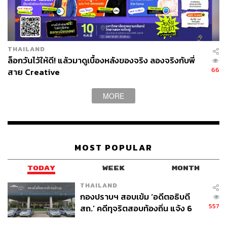
THAILAND
ล็อกวันไว้ให้ดี! แล้วมาดูเบื้องหลังของจริง ลองจริงกับพี่
66
สาย Creative
MORE
MOST POPULAR
TODAY
WEEK
MONTH
THAILAND
กองปราบฯ สอบเข้ม ‘อดีตอธิบดี
557
สถ.’ คดีทุจริตสอบท้องถิ่น แจ้ง 6
ข้อหาหนัก จ่อชง ป.ป.ช. 12 ส.ค. นี้