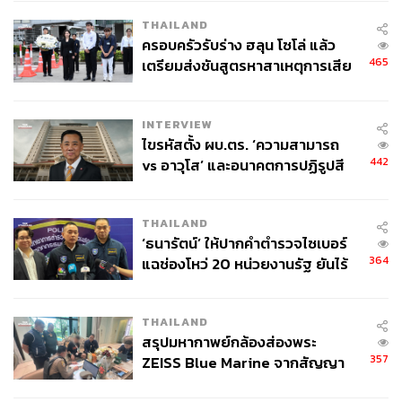
THAILAND
ครอบครัวรับร่าง ฮลุน โซโล่ แล้ว
465
เตรียมส่งชันสูตรหาสาเหตุการเสีย
ชีวิต
INTERVIEW
ไขรหัสตั้ง ผบ.ตร. ‘ความสามารถ
442
vs อาวุโส’ และอนาคตการปฏิรูปสี
กากี กับ พล.ต.อ. เอก อังสนานนท์
THAILAND
‘ธนารัตน์’ ให้ปากคำตำรวจไซเบอร์
364
แฉช่องโหว่ 20 หน่วยงานรัฐ ยันไร้
นัยทางการเมือง
THAILAND
สรุปมหากาพย์กล้องส่องพระ
357
ZEISS Blue Marine จากสัญญา
ผลิต 8.3 ล้าน สู่ข้อพิพาท ‘มา