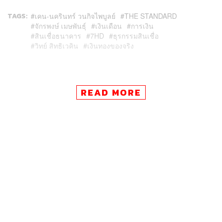
TAGS:
เคน-นครินทร์ วนกิจไพบูลย์
THE STANDARD
จักรพงษ์ เมษพันธุ์
เงินเดือน
การเงิน
สินเชื่อธนาคาร
7HD
ธุรกรรมสินเชื่อ
วิทย์ สิทธิเวคิน
เงินทองของจริง
READ MORE
30
ABOUT THE AUTHOR
THE STANDARD TEAM
กองบรรณาธิการ THE STANDARD