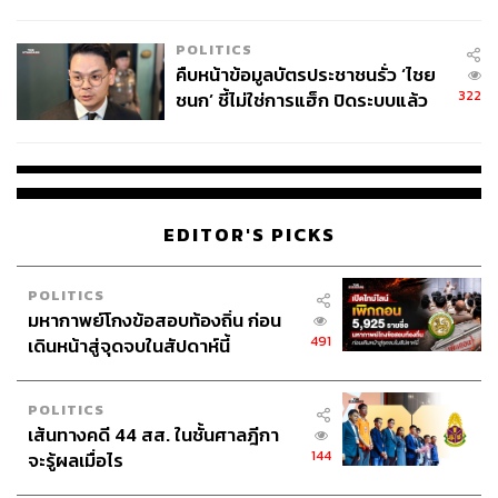
โลกภายใน 6 วัน
POLITICS
คืบหน้าข้อมูลบัตรประชาชนรั่ว ‘ไชย
322
ชนก’ ชี้ไม่ใช่การแฮ็ก ปิดระบบแล้ว
พบต้นตอจาก IP เดียว
EDITOR'S PICKS
POLITICS
มหากาพย์โกงข้อสอบท้องถิ่น ก่อน
491
เดินหน้าสู่จุดจบในสัปดาห์นี้
POLITICS
เส้นทางคดี 44 สส. ในชั้นศาลฎีกา
144
จะรู้ผลเมื่อไร