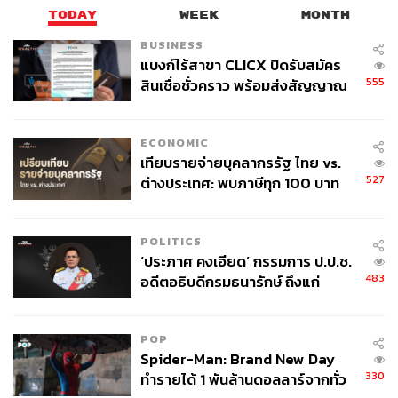
TODAY
WEEK
MONTH
BUSINESS
แบงก์ไร้สาขา CLICX ปิดรับสมัคร
555
สินเชื่อชั่วคราว พร้อมส่งสัญญาณ
เตือนกลุ่มกู้เงินผิดวัตถุประสงค์-ให้
ข้อมูลเท็จ เตรียมดำเนินคดีเด็ดขาด
ECONOMIC
เทียบรายจ่ายบุคลากรรัฐ ไทย vs.
527
ต่างประเทศ: พบภาษีทุก 100 บาท
ของคนไทยใช้ไปกับข้าราชการเฉียด
40 บาท
POLITICS
‘ประภาศ คงเอียด’ กรรมการ ป.ป.ช.
483
อดีตอธิบดีกรมธนารักษ์ ถึงแก่
อนิจกรรม
POP
Spider-Man: Brand New Day
330
ทำรายได้ 1 พันล้านดอลลาร์จากทั่ว