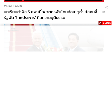
THAILAND
บทเรียนฆ่าฝัง 5 ศพ เมื่อฆาตกรพ้นโทษก่อเหตุซ้ำ สังคมจี้
...
รัฐงัด ‘โทษประหาร’ คืนความยุติธรรม
POLITICS
ประธานรัฐสภาไทยเยือนเวียดนามอย่างเป็นทางการ ตามคำ
...
เชิญประธานสภาแห่งชาติ สานสัมพันธ์แน่นแฟ้น 50 ปี