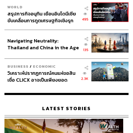
WORLD
สรุปภารกิจอนุทิน เยือนอินโดนีเซีย
495
ขับเคลื่อนการทูตเศรษฐกิจเชิงรุก
ประกาศหุ้นส่วนยุทธศาสตร์ไทย –
อินโดนีเซีย
Navigating Neutrality:
Thailand and China in the Age
135
of a New Global Order
BUSINESS
/
ECONOMIC
วิเคราะห์ปรากฏการณ์คนแห่ขอสิน
2.3K
เชื่อ CLICX อาจเป็นเพียงยอด
ภูเขาน้ำแข็ง ของปัญหาหนี้ครัว
เรือนไทยที่ถูกซุกไว้
LATEST STORIES