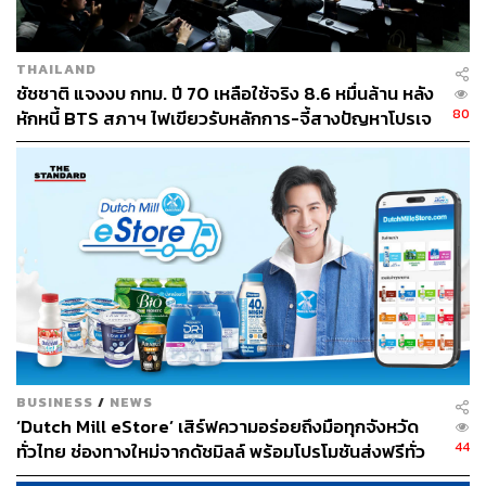
THAILAND
ชัชชาติ แจงงบ กทม. ปี 70 เหลือใช้จริง 8.6 หมื่นล้าน หลัง
80
หักหนี้ BTS สภาฯ ไฟเขียวรับหลักการ-จี้สางปัญหาโปรเจ
กต์ล่าช้า
BUSINESS
/
NEWS
‘Dutch Mill eStore’ เสิร์ฟความอร่อยถึงมือทุกจังหวัด
44
ทั่วไทย ช่องทางใหม่จากดัชมิลล์ พร้อมโปรโมชันส่งฟรีทั่ว
ประเทศ ส่งไว สั่งก่อนเที่ยง ได้ของวันถัดไป ส่งสินค้าแบบ