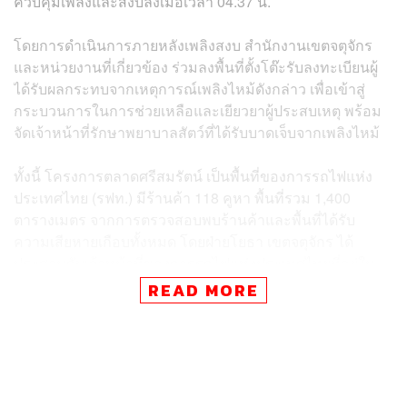
ควบคุมเพลิงและสงบลงเมื่อเวลา 04.37 น.
โดยการดำเนินการภายหลังเพลิงสงบ สำนักงานเขตจตุจักร
และหน่วยงานที่เกี่ยวข้อง ร่วมลงพื้นที่ตั้งโต๊ะรับลงทะเบียนผู้
ได้รับผลกระทบจากเหตุการณ์เพลิงไหม้ดังกล่าว เพื่อเข้าสู่
กระบวนการในการช่วยเหลือและเยียวยาผู้ประสบเหตุ พร้อม
จัดเจ้าหน้าที่รักษาพยาบาลสัตว์ที่ได้รับบาดเจ็บจากเพลิงไหม้
ทั้งนี้ โครงการตลาดศรีสมรัตน์ เป็นพื้นที่ของการรถไฟแห่ง
ประเทศไทย (รฟท.) มีร้านค้า 118 คูหา พื้นที่รวม 1,400
ตารางเมตร จากการตรวจสอบพบร้านค้าและพื้นที่ได้รับ
ความเสียหายเกือบทั้งหมด โดยฝ่ายโยธา เขตจตุจักร ได้
ประสานกับเจ้าหน้าที่ของการรถไฟแห่งประเทศไทยที่อยู่ใน
พื้นที่เกิดเหตุ
READ MORE
ได้ความว่า อาคารตลาดสัตว์เลี้ยงดังกล่าวได้ก่อสร้างมานาน
กว่า 20 ปี ใช้ขายสัตว์เลี้ยง เช่น หนูแฮมสเตอร์ ไก่ ปลา ซึ่งมี
เชื้อเพลิง เช่น ฟางข้าว อาหารสัตว์พวกรำข้าว ทำให้ไฟไหม้
และลุกลามอย่างรวดเร็ว ซึ่งจากเหตุเพลิงไหม้ครั้งนี้ทางการ