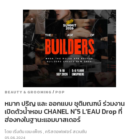
/
BEAUTY & GROOMING
POP
หมาก ปริญ และ ออกแบบ ชุติมณฑน์ ร่วมงาน
เปิดตัวน้ำหอม CHANEL N°5 L’EAU Drop ที่
ฮ่องกงในฐานะแอมบาสเดอร์
โดย
เริ่มต้น เขมะเพ็ชร
,
คริสตอฟเฟอร์ สเวนซัน
05.06.2024