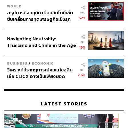
WORLD
สรุปภารกิจอนุทิน เยือนอินโดนีเซีย
529
ขับเคลื่อนการทูตเศรษฐกิจเชิงรุก
ประกาศหุ้นส่วนยุทธศาสตร์ไทย –
อินโดนีเซีย
Navigating Neutrality:
Thailand and China in the Age
160
of a New Global Order
BUSINESS
/
ECONOMIC
วิเคราะห์ปรากฏการณ์คนแห่ขอสิน
2.6K
เชื่อ CLICX อาจเป็นเพียงยอด
ภูเขาน้ำแข็ง ของปัญหาหนี้ครัว
เรือนไทยที่ถูกซุกไว้
LATEST STORIES