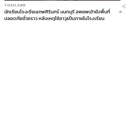
THAILAND
นักเรียนโรงเรียนเทพศิรินทร์ นนทบุรี อพยพเข้ายังพื้นที่
...
ปลอดภัยชั่วคราว หลังเหตุใช้อาวุธปืนภายในโรงเรียน
คลี่คลาย
News
Wealth
Pop
Podcast
Video
Now
Opinion
Careers
Events
Privacy
About
Contact
Policy
FOR
ADVERTISING
MEMBERSHIP