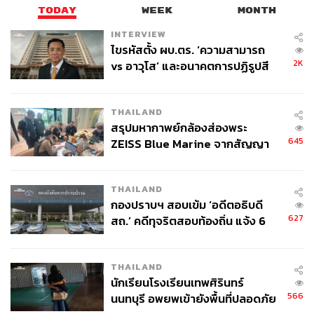
TODAY
WEEK
MONTH
INTERVIEW
ไขรหัสตั้ง ผบ.ตร. ‘ความสามารถ
2K
vs อาวุโส’ และอนาคตการปฏิรูปสี
กากี กับ พล.ต.อ. เอก อังสนานนท์
THAILAND
สรุปมหากาพย์กล้องส่องพระ
645
ZEISS Blue Marine จากสัญญา
ผลิต 8.3 ล้าน สู่ข้อพิพาท ‘มา
เวลล์ฯ’ ฟ้อง ‘โทน บางแค’ ผิดนัด
THAILAND
จ่ายหนี้-แอบระบุแบรนด์
กองปราบฯ สอบเข้ม ‘อดีตอธิบดี
627
สถ.’ คดีทุจริตสอบท้องถิ่น แจ้ง 6
ข้อหาหนัก จ่อชง ป.ป.ช. 12 ส.ค. นี้
THAILAND
นักเรียนโรงเรียนเทพศิรินทร์
566
นนทบุรี อพยพเข้ายังพื้นที่ปลอดภัย