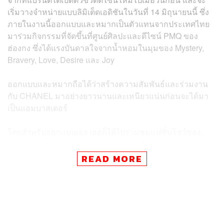
เริ่มวางจำหน่ายแบบลิมิเต็ดเอดิชันในวันที่ 14 มิถุนายนนี้ ซึ่ง
ภายในงานนี้ออกแบบและหมากเป็นตัวแทนจากประเทศไทย
มาร่วมกิจกรรมที่จัดขึ้นที่ศูนย์ศิลปะและดีไซน์ PMQ ของ
ฮ่องกง ซึ่งได้แรงบันดาลใจจากน้ำหอมในมุมของ Mystery,
Bravery, Love, Desire และ Joy
ออกแบบและหมากถือได้ว่าสร้างความสัมพันธ์และร่วมงาน
กับ CHANEL มาอย่างยาวนานและเหนียวแน่นก่อนจะได้มา
เป็นแอมบาสเดอร์
โดยสำหรับออกแบบเอง เธอก็ได้ไปร่วมชมแฟชั่นโชว์ของ
CHANEL ตั้งแต่ปี 2018 ที่ปารีสกับคอลเล็กชัน Fall/Winter
2019 ก่อนที่ในไม่กี่เดือนต่อมาเธอก็ได้ปรากฏในวิดีโอทีเซอร์
READ MORE
ของแบรนด์สำหรับโชว์ CHANEL Cruise 2018/2019
Replica ที่มาจัดที่กรุงเทพฯ
และฝั่งหมากก็ได้ร่วมงานกับ CHANEL ในหลายโปรเจกต์
เช่น การเป็นตัวแทนนาฬิการุ่น J12 กับการถ่ายนิตยสาร