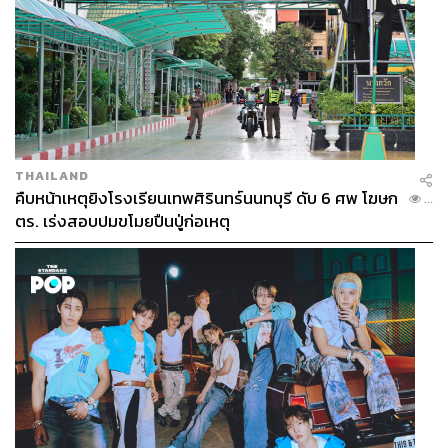
THAILAND
คืบหน้าเหตุยิงโรงเรียนเทพศิรินทร์นนทบุรี ดับ 6 ศพ โฆษก
...
ตร. เร่งสอบปมขโมยปืนปู่ก่อเหตุ