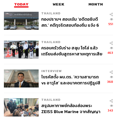
TODAY
WEEK
MONTH
THAILAND
กองปราบฯ สอบเข้ม ‘อดีตอธิบดี
551
สถ.’ คดีทุจริตสอบท้องถิ่น แจ้ง 6
ข้อหาหนัก จ่อชง ป.ป.ช. 12 ส.ค. นี้
THAILAND
ครอบครัวรับร่าง ฮลุน โซโล่ แล้ว
463
เตรียมส่งชันสูตรหาสาเหตุการเสีย
ชีวิต
INTERVIEW
ไขรหัสตั้ง ผบ.ตร. ‘ความสามารถ
368
vs อาวุโส’ และอนาคตการปฏิรูปสี
กากี กับ พล.ต.อ. เอก อังสนานนท์
THAILAND
สรุปมหากาพย์กล้องส่องพระ
343
ZEISS Blue Marine จากสัญญา