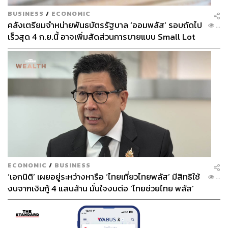
BUSINESS
/
ECONOMIC
คลังเตรียมจำหน่ายพันธบัตรรัฐบาล ‘ออมพลัส’ รอบถัดไป
...
เร็วสุด 4 ก.ย.นี้ อาจเพิ่มสัดส่วนการขายแบบ Small Lot
First มากขึ้น
ECONOMIC
/
BUSINESS
‘เอกนิติ’ เผยอยู่ระหว่างหารือ ‘ไทยเที่ยวไทยพลัส’ มีสิทธิใช้
...
งบจากเงินกู้ 4 แสนล้าน มั่นใจงบต่อ ‘ไทยช่วยไทย พลัส’
เฟส 2 มีเพียงพอ