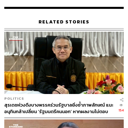
ABOUT THE PHOTOGRAPHER
ศวิตา พูลเสถียร
RELATED STORIES
ช่างภาพข่าว ประจำสำนักข่าว THE
STANDARD
POLITICS
สุรเดชห่วงดึงบางพรรคร่วมรัฐบาลยิ่งซ้ำภาพลักษณ์ แนะ
154
อนุทินกล้าเปลี่ยน ‘รัฐมนตรีคนนอก’ หากผลงานไม่ตอบ
โจทย์ เปิดทางคนเก่งช่วยประเทศ