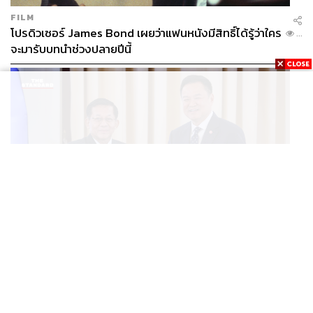
FILM
โปรดิวเซอร์ James Bond เผยว่าแฟนหนังมีสิทธิ์ได้รู้ว่าใคร
...
จะมารับบทนำช่วงปลายปีนี้
WORLD
อนุทิน-มินอ่องหล่าย ออกแถลงการณ์ร่วม หนุนความร่วม
...
มือรอบด้าน ยกระดับปราบอาชญากรรมข้ามชาติ แก้ปัญหา
หมอกควัน-มลพิษทางน้ำ