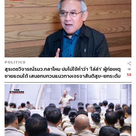
POLITICS
สุรเดชวิจารณ์รมว.กลาโหม ปมไม่ใช้คำว่า ‘ไล่ล่า’ ผู้ก่อเหตุ
58
ชายแดนใต้ เสนอทบทวนแนวทางเจรจาสันติสุข-ยกระดับ
มาตรการชายแดน