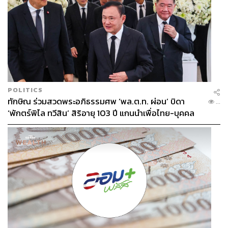
POLITICS
ทักษิณ ร่วมสวดพระอภิธรรมศพ ‘พล.ต.ท. ผ่อน’ บิดา
...
‘พักตร์พิไล ทวีสิน’ สิริอายุ 103 ปี แกนนำเพื่อไทย-บุคคล
หลากวงการร่วมอาลัย