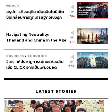
WORLD
สรุปภารกิจอนุทิน เยือนอินโดนีเซีย
514
ขับเคลื่อนการทูตเศรษฐกิจเชิงรุก
ประกาศหุ้นส่วนยุทธศาสตร์ไทย –
อินโดนีเซีย
Navigating Neutrality:
Thailand and China in the Age
150
of a New Global Order
BUSINESS
/
ECONOMIC
วิเคราะห์ปรากฏการณ์คนแห่ขอสิน
2.5K
เชื่อ CLICX อาจเป็นเพียงยอด
ภูเขาน้ำแข็ง ของปัญหาหนี้ครัว
เรือนไทยที่ถูกซุกไว้
LATEST STORIES