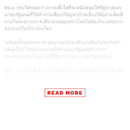
พล.อ. ประวิตรเผยว่า ความตั้งใจที่จะสนับสนุนให้รัฐบาลและ
นายกรัฐมนตรีได้ทำงานเพื่อแก้ปัญหาบ้านเมืองได้อย่างเต็มที่
ภายในระยะเวลา 4 เดือนก่อนยุบสภาโดยไม่ต้องกังวลต่อการ
ต่อรองหรือเรียกร้องใดๆ
“พร้อมทั้งขอประกาศเจตนารมณ์ของตัวเองที่จะไม่ขอรับตำ
แหน่งใดๆ ในรัฐบาล รวมถึงตำแหน่งรัฐมนตรีว่าการ
กระทรวงกลาโหมตามที่เป็นข่าว” พล.อ. ประวิตรกล่าว
พล.อ.ประวิตร ยังได้ระบุเพิ่มเติมว่า การตัดสินใจในครั้งนี้ เพื่อ
เปิดทางให้นายกรัฐมนตรีได้เร่งสรรหาบุคคลที่เหมาะสมที่จะ
แก้ปัญหาชายแดนไทย กัมพูชา และทำนุบำรุงไว้ซึ่งชาติ
ศาสนา และพระมหากษัตริย์ ที่สามารถทำงานได้จริงโดยไม่
READ MORE
ต้องกังวลเรื่องการต่อรองใดๆ เอาประเทศชาติและประชาชน
เป็นที่ตั้ง
“ผมยินดีที่จะสนับสนุนอยู่เบื้องหลังและพร้อมใช้ความรู้
ประสบการณ์ และเครือข่ายระหว่างประเทศด้านความมั่นคง