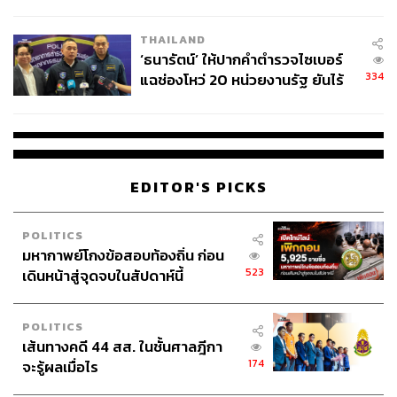
ผลิต 8.3 ล้าน สู่ข้อพิพาท ‘มา
เวลล์ฯ’ ฟ้อง ‘โทน บางแค’ ผิดนัด
THAILAND
จ่ายหนี้-แอบระบุแบรนด์
‘ธนารัตน์’ ให้ปากคำตำรวจไซเบอร์
334
แฉช่องโหว่ 20 หน่วยงานรัฐ ยันไร้
นัยทางการเมือง
EDITOR'S PICKS
POLITICS
มหากาพย์โกงข้อสอบท้องถิ่น ก่อน
523
เดินหน้าสู่จุดจบในสัปดาห์นี้
POLITICS
เส้นทางคดี 44 สส. ในชั้นศาลฎีกา
174
จะรู้ผลเมื่อไร