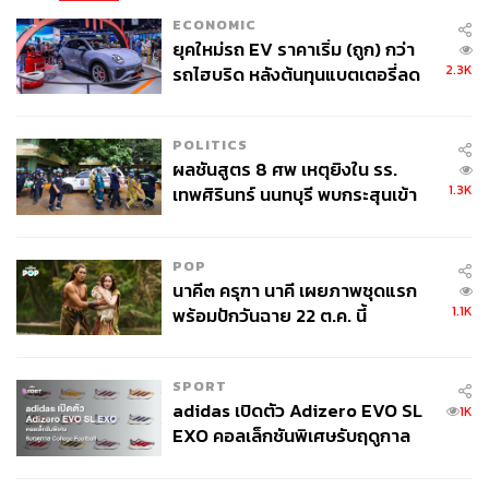
ECONOMIC
ยุคใหม่รถ EV ราคาเริ่ม (ถูก) กว่า
2.3K
รถไฮบริด หลังต้นทุนแบตเตอรี่ลด
ลง - จีนแห่บุกตลาดเกิดใหม่
POLITICS
ผลชันสูตร 8 ศพ เหตุยิงใน รร.
1.3K
เทพศิรินทร์ นนทบุรี พบกระสุนเข้า
จุดสำคัญ ‘ศีรษะ-หน้าอก’ ครูถูกยิง
4 นัด จากระยะไกล
POP
นาคี๓ ครุฑา นาคี เผยภาพชุดแรก
1.1K
พร้อมปักวันฉาย 22 ต.ค. นี้
SPORT
adidas เปิดตัว Adizero EVO SL
1K
EXO คอลเล็กชันพิเศษรับฤดูกาล
College Football