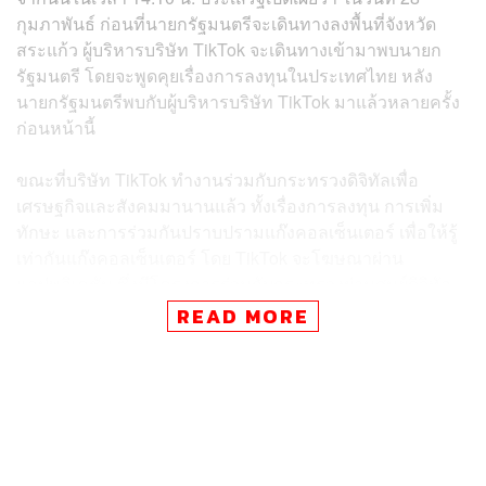
กุมภาพันธ์ ก่อนที่นายกรัฐมนตรีจะเดินทางลงพื้นที่จังหวัด
สระแก้ว ผู้บริหารบริษัท TikTok จะเดินทางเข้ามาพบนายก
รัฐมนตรี โดยจะพูดคุยเรื่องการลงทุนในประเทศไทย หลัง
นายกรัฐมนตรีพบกับผู้บริหารบริษัท TikTok มาแล้วหลายครั้ง
ก่อนหน้านี้
ขณะที่บริษัท TikTok ทำงานร่วมกับกระทรวงดิจิทัลเพื่อ
เศรษฐกิจและสังคมมานานแล้ว ทั้งเรื่องการลงทุน การเพิ่ม
ทักษะ และการร่วมกันปราบปรามแก๊งคอลเซ็นเตอร์ เพื่อให้รู้
เท่ากันแก๊งคอลเซ็นเตอร์ โดย TikTok จะโฆษณาผ่าน
แอปพลิเคชัน ซึ่งมีโครงการร่วมกับกระทรวงผ่านศูนย์ดิจิทัล
ชุมชน เพื่อฝึกทักษะให้กับประชาชน ที่ผ่านมาดำเนินการไป
READ MORE
แล้วประมาณ 2 แสนคน โดยจะเตือนประชาชนตลอดเพื่อให้รู้
เท่าทัน
TAGS:
นายกรัฐมนตรี
การลงทุน
กระทรวงดิจิทัลเพื่อเศรษฐกิจและสังคม
แพทองธาร ชินวัตร
TikTok
ประเสริฐ จันทรรวงทอง
แก๊งคอลเซ็นเตอร์หลอกลวง
Helena Lerch