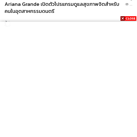
Ariana Grande เปิดตัวโปรแกรมดูแลสุขภาพจิตสำหรับ
...
คนในอุตสาหกรรมดนตรี
News
Wealth
Pop
Podcast
Video
Now
Opinion
Careers
Events
Privacy
About
Contact
Policy
FOR
ADVERTISING
MEMBERSHIP