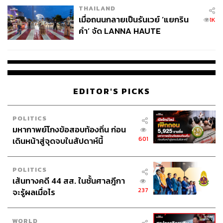
THAILAND
เมื่อถนนกลายเป็นรันเวย์ ‘แยกริน
1K
คำ’ จัด LANNA HAUTE
COUTURE กลางสายฝน
EDITOR'S PICKS
POLITICS
มหากาพย์โกงข้อสอบท้องถิ่น ก่อน
601
เดินหน้าสู่จุดจบในสัปดาห์นี้
POLITICS
เส้นทางคดี 44 สส. ในชั้นศาลฎีกา
237
จะรู้ผลเมื่อไร
WORLD