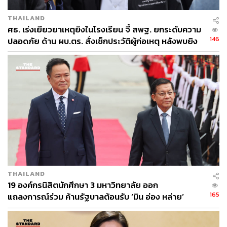
THAILAND
ศธ. เร่งเยียวยาเหตุยิงในโรงเรียน จี้ สพฐ. ยกระดับความ
146
ปลอดภัย ด้าน ผบ.ตร. สั่งเช็กประวัติผู้ก่อเหตุ หลังพบยิง
จุดตายแม่นยำ
THAILAND
19 องค์กรนิสิตนักศึกษา 3 มหาวิทยาลัย ออก
165
แถลงการณ์ร่วม ค้านรัฐบาลต้อนรับ ‘มิน อ่อง หล่าย’