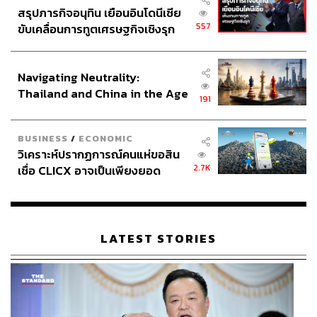
สรุปภารกิจอนุทิน เยือนอินโดนีเซีย
557
ขับเคลื่อนการทูตเศรษฐกิจเชิงรุก
ประกาศหุ้นส่วนยุทธศาสตร์ไทย –
อินโดนีเซีย
Navigating Neutrality:
Thailand and China in the Age
191
of a New Global Order
BUSINESS
/
ECONOMIC
วิเคราะห์ปรากฏการณ์คนแห่ขอสิน
2.7K
เชื่อ CLICX อาจเป็นเพียงยอด
ภูเขาน้ำแข็ง ของปัญหาหนี้ครัว
เรือนไทยที่ถูกซุกไว้
LATEST STORIES