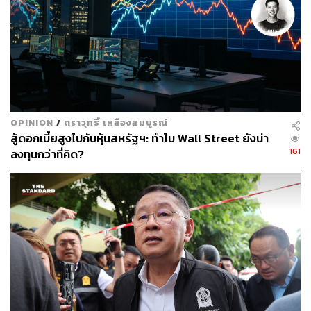
OPINION
/
ตราวุทธิ์ เหลืองสมบูรณ์
สู้ดอกเบี้ยสูงไปกับหุ้นสหรัฐฯ: ทำไม Wall Street ยังน่า
161
ลงทุนกว่าที่คิด?