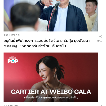
POLITICS
อนุทินย้ำพับโครงการแลนด์บริดจ์เพราะไม่คุ้ม มุ่งพัฒนา
...
Missing Link รองรับอ่าวไทย-อันดามัน
FASHION