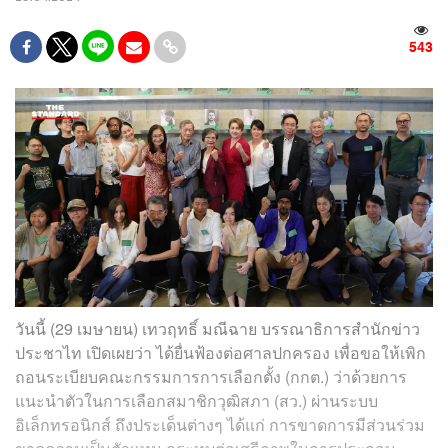
543
วันนี้ (29 เมษายน) เทวฤทธิ์ มณีฉาย บรรณาธิการสำนักข่าว
ประชาไท เปิดเผยว่า ได้ยื่นฟ้องต่อศาลปกครอง เพื่อขอให้เพิก
ถอนระเบียบคณะกรรมการการเลือกตั้ง (กกต.) ว่าด้วยการ
แนะนำตัวในการเลือกสมาชิกวุฒิสภา (สว.) ผ่านระบบ
อิเล็กทรอนิกส์ ถึงประเด็นต่างๆ ได้แก่ การขาดการมีส่วนร่วม