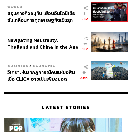
WORLD
สรุปภารกิจอนุทิน เยือนอินโดนีเซีย
542
ขับเคลื่อนการทูตเศรษฐกิจเชิงรุก
ประกาศหุ้นส่วนยุทธศาสตร์ไทย –
อินโดนีเซีย
Navigating Neutrality:
Thailand and China in the Age
172
of a New Global Order
BUSINESS
/
ECONOMIC
วิเคราะห์ปรากฏการณ์คนแห่ขอสิน
2.6K
เชื่อ CLICX อาจเป็นเพียงยอด
ภูเขาน้ำแข็ง ของปัญหาหนี้ครัว
เรือนไทยที่ถูกซุกไว้
LATEST STORIES