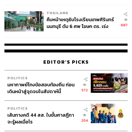
THAILAND
คืบหน้าเหตุยิงโรงเรียนเทพศิรินทร์
687
นนทบุรี ดับ 6 ศพ โฆษก ตร. เร่ง
สอบปมขโมยปืนปู่ก่อเหตุ
EDITOR'S PICKS
POLITICS
มหากาพย์โกงข้อสอบท้องถิ่น ก่อน
572
เดินหน้าสู่จุดจบในสัปดาห์นี้
POLITICS
เส้นทางคดี 44 สส. ในชั้นศาลฎีกา
204
จะรู้ผลเมื่อไร