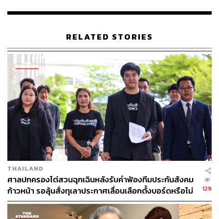
สมัครนั้น สะท้อนการไม่เข้าใจระบบความสัมพันธ์ของคนใน
กลุ่มที่มีลักษณะร่วมทั้ง 20 กลุ่มนั้น
RELATED STORIES
2. ขาดความเป็นตัวแทน และไม่เอื้อให้เกิดความรับผิด
ชอบของผู้ดำรงตำแหน่ง
แม้ประธาน กกต. จะบอกว่าระบบเลือก สว. ต่างจาก สส. โดย
บอกว่า สว. มีที่มาจาก ‘การเลือก’ กันเองของผู้ทรงคุณวุฒิ แต่
ก็ต้องเป็นตัวแทนของกลุ่มอาชีพหรือลักษณะร่วมเหล่านั้น อีก
ทั้งรัฐธรรมนูญมาตรา 114 ก็บัญญัติไว้ให้ สว. เป็นผู้แทนปวง
ชนเหมือนกับ สส. ดังนั้นการเป็นตัวแทนย่อมหมายถึงต้องมี
พันธสัญญากับสิ่งที่ตนแทนมา การที่ระเบียบไม่ให้ผู้สมัคร
บอกว่าจะเข้าไปทำอะไรบ้าง หากได้รับเลือกเป็น สว. ย่อม
THAILAND
ทำให้พันธสัญญาของความเป็นผู้แทนไม่เกิดขึ้น และเป็นไป
ศาลปกครองไต่สวนฉุกเฉินหลังรับคำฟ้องทีมประกันสังคม
129
ไม่ได้เลยที่จะไปเรียกร้องความรับผิดรับชอบตามสัญญาที่ให้
ก้าวหน้า รอลุ้นสั่งทุเลาประกาศเลื่อนเลือกตั้งบอร์ดหรือไม่
ไว้แก่ประชาคมหรือแม้แต่กลุ่มอาชีพหรือลักษณะร่วมที่เลือก
เข้ามา