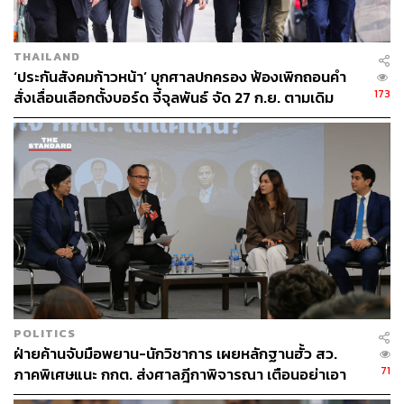
ดังนั้น ข้อห้ามนี้จะกระทบต่อเสรีภาพในการประกอบอาชีพ
ของ 2 กลุ่มนี้อย่างชัดเจน ทั้งที่ต้องการสมัครเพื่อรับเลือกเป็น
สว. หรือสมัครเพื่อเข้ามาใช้สิทธิเลือกตัวแทนกลุ่มที่เหมาะสม
THAILAND
และทั้งที่จะสมัครเข้ามาตรวจสอบสังเกตการณ์กระบวนการ
‘ประกันสังคมก้าวหน้า’ บุกศาลปกครอง ฟ้องเพิกถอนคำ
เลือกนี้ ย่อมขัดกับหลักการมีส่วนร่วมของประชาชนและ
173
สั่งเลื่อนเลือกตั้งบอร์ด จี้จุลพันธ์ จัด 27 ก.ย. ตามเดิม
ความมุ่งหมายในรัฐธรรมนูญมาตรา 107 ที่ระบุในเอกสาร
ความมุ่งหมายฯ ที่อ้างถึงข้างต้นด้วย
TAGS:
สำนักงานคณะกรรมการการเลือกตั้ง (กกต.)
ศาลปกครอง
ประชาไท
การฟ้องร้อง
สมาชิกวุฒิสภา (สว.)
เทวฤทธิ์ มณีฉาย
ENDGAMEสว67
POLITICS
ฝ่ายค้านจับมือพยาน-นักวิชาการ เผยหลักฐานฮั้ว สว.
71
ภาคพิเศษแนะ กกต. ส่งศาลฎีกาพิจารณา เตือนอย่าเอา
543
ตัวเป็นตู้รับกระสุนแทน