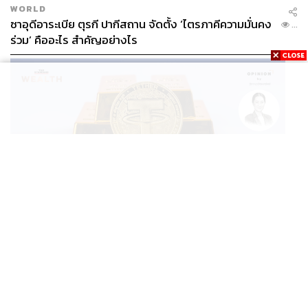
WORLD
ซาอุดีอาระเบีย ตุรกี ปากีสถาน จัดตั้ง ‘ไตรภาคีความมั่นคง
...
ร่วม’ คืออะไร สำคัญอย่างไร
BUSINESS
/
CRYPTOCURRENCY
/
OPINION
/
ฐิภา นว
วัฒนทรัพย์
...
‘New Demand’ ผู้เล่นทองคำรายใหม่ ‘Tether’