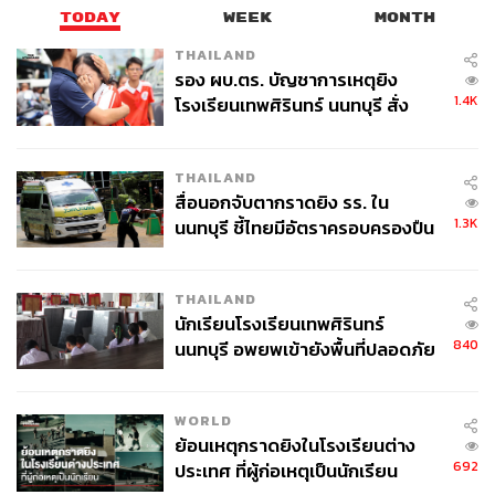
TODAY
WEEK
MONTH
THAILAND
รอง ผบ.ตร. บัญชาการเหตุยิง
1.4K
โรงเรียนเทพศิรินทร์ นนทบุรี สั่ง
ค้นหา 2 รอบยืนยันไร้คนติดค้าง พบ
ศพปู่-ย่าที่บ้านพักผู้ก่อเหตุ
THAILAND
สื่อนอกจับตากราดยิง รร. ใน
1.3K
นนทบุรี ชี้ไทยมีอัตราครอบครองปืน
สูงในระดับต้นของภูมิภาค
THAILAND
นักเรียนโรงเรียนเทพศิรินทร์
840
นนทบุรี อพยพเข้ายังพื้นที่ปลอดภัย
ชั่วคราว หลังเหตุใช้อาวุธปืนภายใน
โรงเรียนคลี่คลาย
WORLD
ย้อนเหตุกราดยิงในโรงเรียนต่าง
692
ประเทศ ที่ผู้ก่อเหตุเป็นนักเรียน