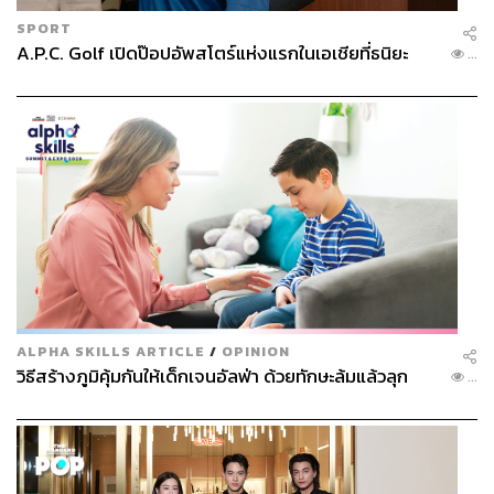
SPORT
A.P.C. Golf เปิดป๊อปอัพสโตร์แห่งแรกในเอเชียที่ธนิยะ
...
ALPHA SKILLS ARTICLE
/
OPINION
วิธีสร้างภูมิคุ้มกันให้เด็กเจนอัลฟ่า ด้วยทักษะล้มแล้วลุก
...