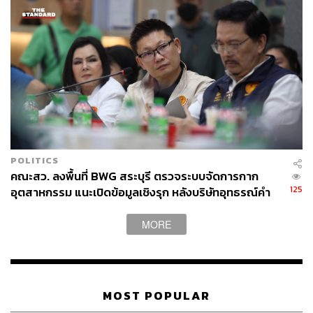
ABOUT THE AUTHOR
THE STANDARD TEAM
กองบรรณาธิการ THE STANDARD
ABOUT THE PHOTOGRAPHER
ณาฌารัฐ ภักดีอาสา
ช่างภาพข่าว ประจำสำนักข่าว THE
POLITICS
STANDARD
คณะสว. ลงพื้นที่ BWG สระบุรี ตรวจระบบจัดการกาก
125
อุตสาหกรรม แนะเปิดข้อมูลเชิงรุก หลังบริษัทอุทธรณ์คำ
สั่งกรมโรงงานฯ
MORE
MOST POPULAR