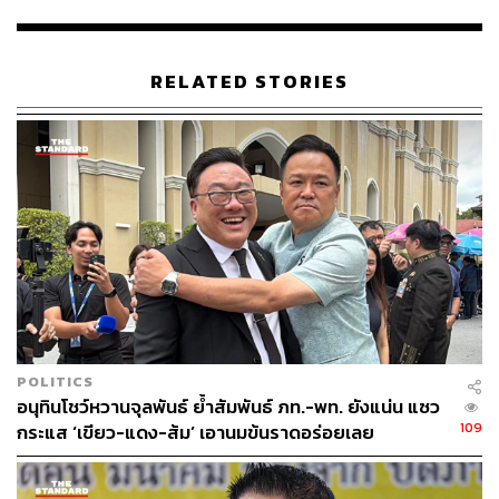
RELATED STORIES
POLITICS
อนุทินโชว์หวานจุลพันธ์ ย้ำสัมพันธ์ ภท.-พท. ยังแน่น แซว
109
กระแส ‘เขียว-แดง-ส้ม’ เอานมข้นราดอร่อยเลย