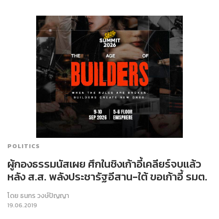
POLITICS
ผู้กองธรรมนัสเผย ศึกในชิงเก้าอี้เคลียร์จบแล้ว
หลัง ส.ส. พลังประชารัฐอีสาน-ใต้ ขอเก้าอี้ รมต.
โดย
ธนกร วงษ์ปัญญา
19.06.2019