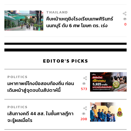
THAILAND
คืบหน้าเหตุยิงโรงเรียนเทพศิรินทร์
0
นนทบุรี ดับ 6 ศพ โฆษก ตร. เร่ง
สอบปมขโมยปืนปู่ก่อเหตุ
EDITOR'S PICKS
POLITICS
มหากาพย์โกงข้อสอบท้องถิ่น ก่อน
573
เดินหน้าสู่จุดจบในสัปดาห์นี้
POLITICS
เส้นทางคดี 44 สส. ในชั้นศาลฎีกา
208
จะรู้ผลเมื่อไร