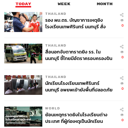
TODAY
WEEK
MONTH
THAILAND
รอง ผบ.ตร. บัญชาการเหตุยิง
0
โรงเรียนเทพศิรินทร์ นนทบุรี สั่ง
ค้นหา 2 รอบยืนยันไร้คนติดค้าง พบ
ศพปู่-ย่าที่บ้านพักผู้ก่อเหตุ
THAILAND
สื่อนอกจับตากราดยิง รร. ใน
0
นนทบุรี ชี้ไทยมีอัตราครอบครองปืน
สูงในระดับต้นของภูมิภาค
THAILAND
นักเรียนโรงเรียนเทพศิรินทร์
0
นนทบุรี อพยพเข้ายังพื้นที่ปลอดภัย
ชั่วคราว หลังเหตุใช้อาวุธปืนภายใน
โรงเรียนคลี่คลาย
WORLD
ย้อนเหตุกราดยิงในโรงเรียนต่าง
0
ประเทศ ที่ผู้ก่อเหตุเป็นนักเรียน