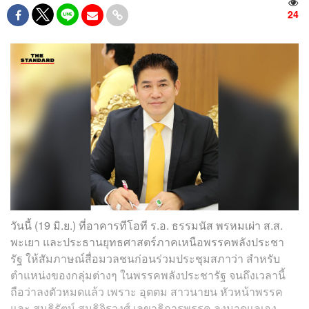
24
วันนี้ (19 มิ.ย.) ที่อาคารทีโอที ร.อ. ธรรมนัส พรหมเผ่า ส.ส.
พะเยา และประธานยุทธศาสตร์ภาคเหนือพรรคพลังประชา
รัฐ ให้สัมภาษณ์สื่อมวลชนก่อนร่วมประชุมสภาว่า สำหรับ
ตำแหน่งของกลุ่มต่างๆ ในพรรคพลังประชารัฐ จนถึงเวลานี้
ถือว่าลงตัวหมดแล้ว เพราะ อุตตม สาวนายน หัวหน้าพรรค
และ สนธิรัตน์ สนธิจิรวงศ์ เลขาธิการพรรค ลงมาดูแลเอง