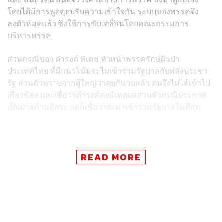
โดยได้มีการพูดคุยปรับความเข้าใจกัน ระบบของพรรคจึง
ลงตัวหมดแล้ว ซึ่งใช้การขับเคลื่อนโดยคณะกรรมการ
บริหารพรรค
ส่วนกรณีของ ดำรงด์ พิเดช หัวหน้าพรรครักษ์ผืนป่า
ประเทศไทย ที่มีแนวโน้มจะไม่เข้าร่วมรัฐบาลกับพลังประชา
รัฐ ส่วนตัวทราบจากผู้ใหญ่ว่าคุยกันจบแล้ว ตนจึงไม่ได้เข้าไป
เกี่ยวข้อง และเชื่อว่าดำรงค์คงมีเหตุผลส่วนตัวกรณีประกาศ
เป็นฝ่ายค้านอิสระ แต่ก็เชื่อว่าจะมาเข้าร่วมรัฐบาลในที่สุด
พิสูจน์อักษร:
ภาวิกา ขันติศรีสกุล
READ MORE
TAGS:
พรรคพลังประชารัฐ
ธรรมนัส พรหมเผ่า