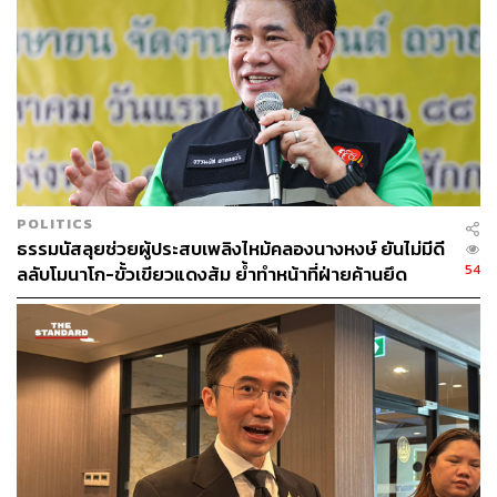
POLITICS
ธรรมนัสลุยช่วยผู้ประสบเพลิงไหม้คลองนางหงษ์ ยันไม่มีดี
54
ลลับโมนาโก-ขั้วเขียวแดงส้ม ย้ำทำหน้าที่ฝ่ายค้านยึด
ประโยชน์ประชาชน