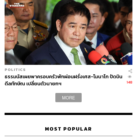
POLITICS
ธรรมนัสเผยพาครอบครัวพักผ่อนฝรั่งเศส-โมนาโก ปัดบิน
148
ดีลทักษิณ เปลี่ยนตัวนายกฯ
MORE
MOST POPULAR