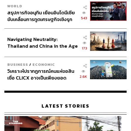
WORLD
สรุปภารกิจอนุทิน เยือนอินโดนีเซีย
543
ขับเคลื่อนการทูตเศรษฐกิจเชิงรุก
ประกาศหุ้นส่วนยุทธศาสตร์ไทย –
อินโดนีเซีย
Navigating Neutrality:
Thailand and China in the Age
173
of a New Global Order
BUSINESS
/
ECONOMIC
วิเคราะห์ปรากฏการณ์คนแห่ขอสิน
2.6K
เชื่อ CLICX อาจเป็นเพียงยอด
ภูเขาน้ำแข็ง ของปัญหาหนี้ครัว
เรือนไทยที่ถูกซุกไว้
LATEST STORIES