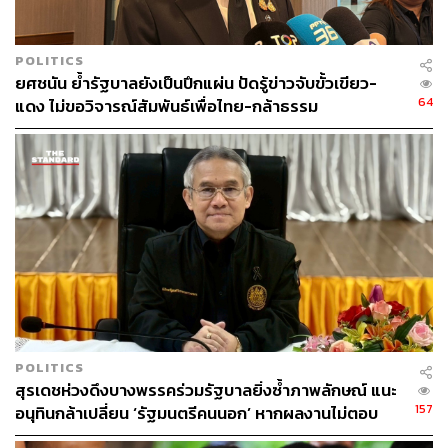
POLITICS
ยศชนัน ย้ำรัฐบาลยังเป็นปึกแผ่น ปัดรู้ข่าวจับขั้วเขียว-
64
แดง ไม่ขอวิจารณ์สัมพันธ์เพื่อไทย-กล้าธรรม
POLITICS
สุรเดชห่วงดึงบางพรรคร่วมรัฐบาลยิ่งซ้ำภาพลักษณ์ แนะ
157
อนุทินกล้าเปลี่ยน ‘รัฐมนตรีคนนอก’ หากผลงานไม่ตอบ
โจทย์ เปิดทางคนเก่งช่วยประเทศ