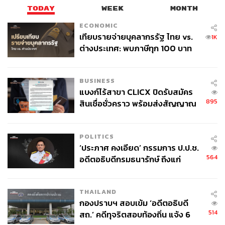
TODAY
WEEK
MONTH
ECONOMIC
เทียบรายจ่ายบุคลากรรัฐ ไทย vs.
1K
ต่างประเทศ: พบภาษีทุก 100 บาท
ของคนไทยใช้ไปกับข้าราชการเฉียด
40 บาท
BUSINESS
แบงก์ไร้สาขา CLICX ปิดรับสมัคร
895
สินเชื่อชั่วคราว พร้อมส่งสัญญาณ
เตือนกลุ่มกู้เงินผิดวัตถุประสงค์-ให้
ข้อมูลเท็จ เตรียมดำเนินคดีเด็ดขาด
POLITICS
‘ประภาศ คงเอียด’ กรรมการ ป.ป.ช.
564
อดีตอธิบดีกรมธนารักษ์ ถึงแก่
อนิจกรรม
THAILAND
กองปราบฯ สอบเข้ม ‘อดีตอธิบดี
514
สถ.’ คดีทุจริตสอบท้องถิ่น แจ้ง 6