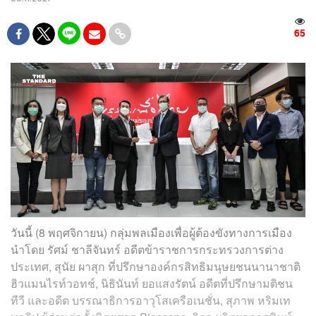
65
วันนี้ (8 พฤศจิกายน) กลุ่มพลเมืองเพื่อผู้ต้องขังทางการเมือง
นำโดย รัศม์ ชาลีจันทร์ อดีตข้าราชการกระทรวงการต่าง
ประเทศ, สุนัย ผาสุก ที่ปรึกษาองค์กรสิทธิมนุษยชนนานาชาติ
ฮิวแมนไรท์วอทช์, นิธินันท์ ยอแสงรัตน์ อดีตที่ปรึกษามติชน
ทีวี และอดีต บรรณาธิการอาวุโสเครือเนชั่น, สุภาพ หริมเท