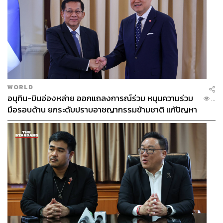
WORLD
อนุทิน-มินอ่องหล่าย ออกแถลงการณ์ร่วม หนุนความร่วม
...
มือรอบด้าน ยกระดับปราบอาชญากรรมข้ามชาติ แก้ปัญหา
หมอกควัน-มลพิษทางน้ำ