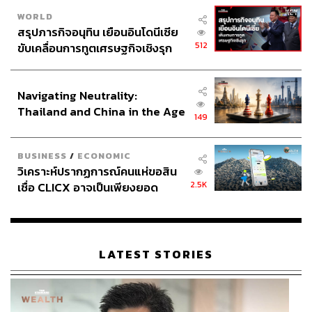
WORLD
สรุปภารกิจอนุทิน เยือนอินโดนีเซีย
512
ขับเคลื่อนการทูตเศรษฐกิจเชิงรุก
ประกาศหุ้นส่วนยุทธศาสตร์ไทย –
อินโดนีเซีย
Navigating Neutrality:
Thailand and China in the Age
149
of a New Global Order
BUSINESS
/
ECONOMIC
วิเคราะห์ปรากฏการณ์คนแห่ขอสิน
2.5K
เชื่อ CLICX อาจเป็นเพียงยอด
ภูเขาน้ำแข็ง ของปัญหาหนี้ครัว
TAGS:
รัศม์ ชาลีจันทร์
เฮียบุ๊ง-ปกรณ์ พรชีวางกูร
เรือนไทยที่ถูกซุกไว้
พิมพ์สิริ เพชรน้ำรอบ
ม.116
นิธินันท์ ยอแสงรัตน์
พรรคเพื่อไทย
ธิดา ผลิตผลการพิมพ์
ม.112
LATEST STORIES
การชุมนุมทางการเมือง
สุนัย ผาสุก
นักโทษทางการเมือง
นักกิจกรรมทางการเมือง