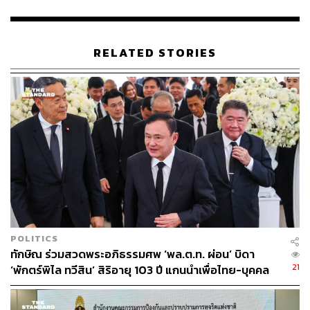
ที่ตั้งสูงสุด ตามสัตยาบันที่ให้ไว้ยามที่ต้องการคะแนนเสียง
ของประชาชน
RELATED STORIES
วันนี้ประชาชนซึ่งเป็นพลเมืองของประเทศได้มาทวงถามและ
เรียกร้องให้พรรคการเมืองต้องผลักดันให้เกิดความเป็นธรรม
อย่างแท้จริงในกระบวนการยุติธรรม ผู้ต้องขังทางการเมือง
ทุกคนต้องได้รับสิทธิการประกันตัว ซึ่งเป็นสิทธิขั้นพื้นฐาน
ของพลเมืองไทยตามที่ระบุไว้ในรัฐธรรมนูญ ผู้ต้องขัง
ทางการเมืองทุกคนมีสิทธิที่จะได้รับการคุ้มครองตาม
กฎหมาย เพื่อให้ได้ออกมาต่อสู้คดีอย่างเป็นธรรม ซึ่งข้อเรียก
ร้องทั้งหมดนี้เป็นไปเพื่อให้กระบวนการยุติธรรม ศาล และ
ตุลาการ ยังคงความสง่างาม และไม่ตกเป็นเครื่องมือของฝ่าย
ใดฝ่ายหนึ่ง
POLITICS
จากนี้ประชาชนจะจับตาและเฝ้าดูผลการเรียกร้องครั้งนี้อย่าง
ทักษิณ ร่วมสวดพระอภิธรรมศพ ‘พล.ต.ท. ผ่อน’ บิดา
ใกล้ชิด เพื่อใช้ประกอบการตัดสินใจในการเลือกไว้วางใจ
21
‘พักตร์พิไล ทวีสิน’ สิริอายุ 103 ปี แกนนำเพื่อไทย-บุคคล
ตัวแทนของประชาชนในครั้งต่อไป
หลากวงการร่วมอาลัย