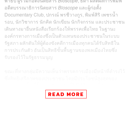
พาธิป ผู้ร่วมก่อตั้งนิตยสาร
Bioscope
, ธิดา ผลิตผลการพิมพ์
อดีตบรรณาธิการนิตยสาร
Bioscope
และผู้ก่อตั้ง
Documentary Club, ปกรณ์ พรชีวางกูร, พิมพ์สิริ เพชรน้ำ
รอบ, นักวิชาการ นักคิด นักเขียน นักกิจกรรม และประชาชน
เดินทางมายื่นหนังสือเรียกร้องให้พรรคเพื่อไทย ในฐานะ
องค์กรทางการเมืองซึ่งเป็นตัวแทนของประชาชนในระบบ
รัฐสภา ผลักดันให้ผู้ต้องขังคดีการเมืองทุกคนได้รับสิทธิใน
การประกันตัว อันเป็นสิทธิขั้นพื้นฐานของพลเมืองไทยซึ่ง
รับรองไว้ในรัฐธรรมนูญ
ขณะที่ทางกลุ่มมีความเห็นว่าพรรคการเมืองมีหน้าที่ดำรงไว้
ซึ่งสิทธิเสรีภาพของประชาชน โดยมีประโยชน์สูงสุดของ
ประชาชนเป็นที่ตั้ง ตามสัตยาบันที่ให้ไว้ในยามที่ประชาชนลง
คะแนนเลือกตั้งให้ ทางกลุ่มได้ย้ำว่าผู้ต้องขังทางการเมืองมี
READ MORE
สิทธิที่จะได้รับการคุ้มครองตามกฎหมาย และควรได้ออกมา
ต่อสู้คดีอย่างเป็นธรรม โดยทางกลุ่มพลเมืองเพื่อผู้ต้องขัง
ทางการเมืองได้เดินทางมายื่นหนังสือข้อเรียกร้องและอ่าน
แถลงการณ์