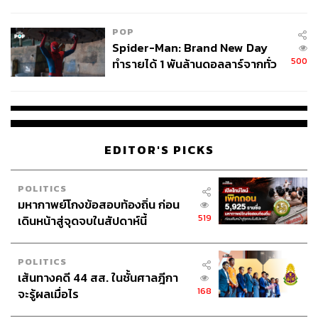
ข้อหาหนัก จ่อชง ป.ป.ช. 12 ส.ค. นี้
POP
Spider-Man: Brand New Day
500
ทำรายได้ 1 พันล้านดอลลาร์จากทั่ว
โลกภายใน 6 วัน
EDITOR'S PICKS
POLITICS
มหากาพย์โกงข้อสอบท้องถิ่น ก่อน
519
เดินหน้าสู่จุดจบในสัปดาห์นี้
POLITICS
เส้นทางคดี 44 สส. ในชั้นศาลฎีกา
168
จะรู้ผลเมื่อไร