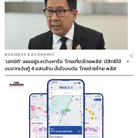
65
BUSINESS
/
ECONOMIC
ABOUT THE AUTHOR
‘เอกนิติ’ เผยอยู่ระหว่างหารือ ‘ไทยเที่ยวไทยพลัส’ มีสิทธิใช้
...
งบจากเงินกู้ 4 แสนล้าน มั่นใจงบต่อ ‘ไทยช่วยไทย พลัส’
THE STANDARD TEAM
เฟส 2 มีเพียงพอ
กองบรรณาธิการ THE STANDARD
ABOUT THE PHOTOGRAPHER
ชาติกล้า สำเนียงแจ่ม
ช่างภาพข่าว ประจำสำนักข่าว THE
STANDARD