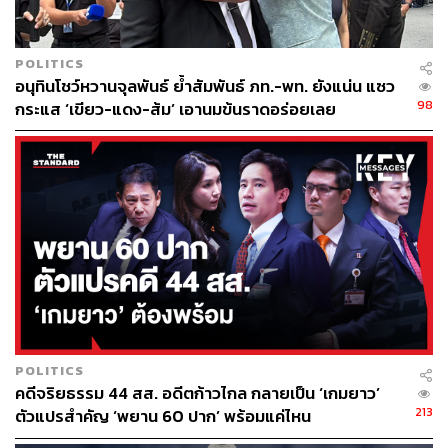
POLITICS
อนุทินโชว์หวานจุลพันธ์ ย้ำสัมพันธ์ ภท.-พท. ยังแน่น แซว
98
กระแส ‘เขียว-แดง-ส้ม’ เอานมข้นราดอร่อยเลย
POLITICS
คดีจริยธรรม 44 สส. อดีตก้าวไกล กลายเป็น ‘เกมยาว’
213
ตัวแปรสำคัญ ‘พยาน 60 ปาก’ พร้อมแค่ไหน