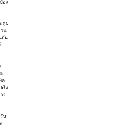
ป๋อง
วบคุม
สวน
นยัน
ี
ง
้อ
ผิด
จริง
รวจ
รับ
จ