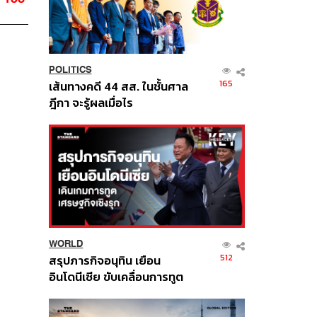
POLITICS
165
เส้นทางคดี 44 สส. ในชั้นศาล
ฎีกา จะรู้ผลเมื่อไร
WORLD
512
สรุปภารกิจอนุทิน เยือน
อินโดนีเซีย ขับเคลื่อนการทูต
เศรษฐกิจเชิงรุก ประกาศหุ้น
ส่วนยุทธศาสตร์ไทย –