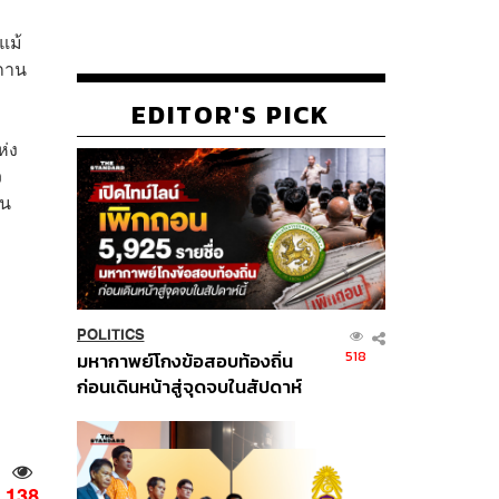
แม้
สถาน
EDITOR'S PICK
ห่ง
ว
ใน
POLITICS
518
มหากาพย์โกงข้อสอบท้องถิ่น
ก่อนเดินหน้าสู่จุดจบในสัปดาห์
นี้
138