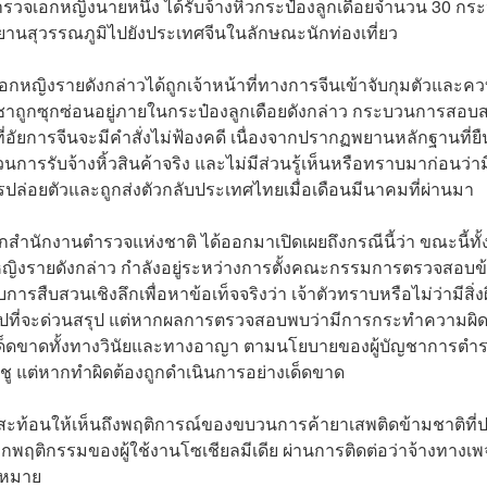
ตำรวจเอกหญิงนายหนึ่ง ได้รับจ้างหิ้วกระป๋องลูกเดือยจำนวน 30 กระ
ศยานสุวรรณภูมิไปยังประเทศจีนในลักษณะนักท่องเที่ยว
อกหญิงรายดังกล่าวได้ถูกเจ้าหน้าที่ทางการจีนเข้าจับกุมตัวและค
าถูกซุกซ่อนอยู่ภายในกระป๋องลูกเดือยดังกล่าว กระบวนการสอบ
อัยการจีนจะมีคำสั่งไม่ฟ้องคดี เนื่องจากปรากฏพยานหลักฐานที่ยื
การรับจ้างหิ้วสินค้าจริง และไม่มีส่วนรู้เห็นหรือทราบมาก่อนว่าม
การปล่อยตัวและถูกส่งตัวกลับประเทศไทยเมื่อเดือนมีนาคมที่ผ่านมา
ำนักงานตำรวจแห่งชาติ ได้ออกมาเปิดเผยถึงกรณีนี้ว่า ขณะนี้ทั้
ญิงรายดังกล่าว กำลังอยู่ระหว่างการตั้งคณะกรรมการตรวจสอบข
การสืบสวนเชิงลึกเพื่อหาข้อเท็จจริงว่า เจ้าตัวทราบหรือไม่ว่ามีสิ่ง
ินไปที่จะด่วนสรุป แต่หากผลการตรวจสอบพบว่ามีการกระทำความผิด
ด็ดขาดทั้งทางวินัยและทางอาญา ตามนโยบายของผู้บัญชาการตำ
ิดชู แต่หากทำผิดต้องถูกดำเนินการอย่างเด็ดขาด
ี้สะท้อนให้เห็นถึงพฤติการณ์ของขบวนการค้ายาเสพติดข้ามชาติที่ป
ฤติกรรมของผู้ใช้งานโซเชียลมีเดีย ผ่านการติดต่อว่าจ้างทางเพ
กฎหมาย