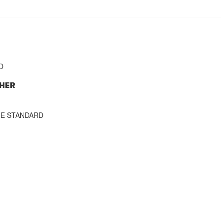
D
HER
THE STANDARD