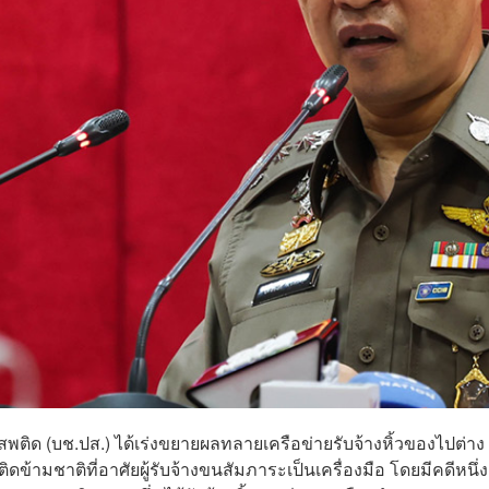
ด (บช.ปส.) ได้เร่งขยายผลทลายเครือข่ายรับจ้างหิ้วของไปต่าง
้ามชาติที่อาศัยผู้รับจ้างขนสัมภาระเป็นเครื่องมือ โดยมีคดีหนึ่ง