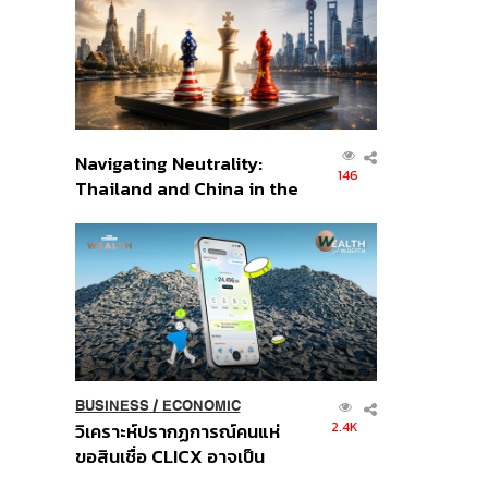
อินโดนีเซีย
Navigating Neutrality:
146
Thailand and China in the
Age of a New Global
Order
BUSINESS
/
ECONOMIC
2.4K
วิเคราะห์ปรากฏการณ์คนแห่
ขอสินเชื่อ CLICX อาจเป็น
เพียงยอดภูเขาน้ำแข็ง ของ