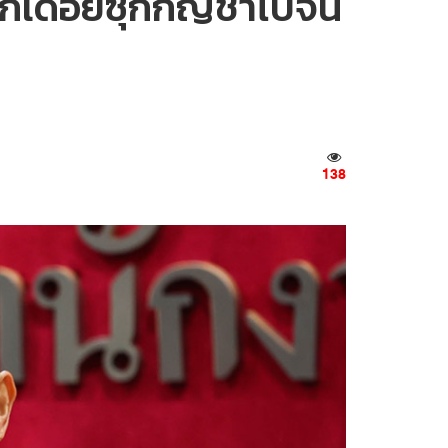
ลูกเดือยซุกกัญชาไปจีน
138