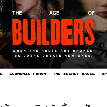
E
ECONOMIC FORUM
THE SECRET SAUCE​
OP