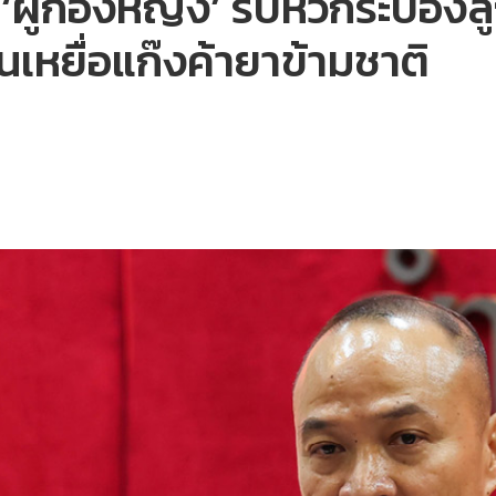
‘ผู้กองหญิง’ รับหิ้วกระป๋อง
นเหยื่อแก๊งค้ายาข้ามชาติ