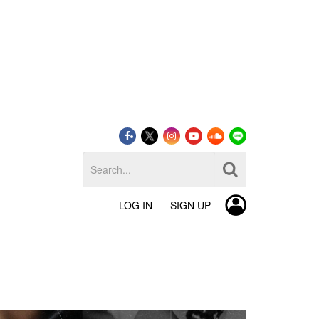
LOG IN
SIGN UP