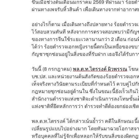
ขึ้นเมื่อช่วงต้นเดือนมกราคม 2569 ที่ผ่านมา ร้อย
ผ่านทางเพจรับหิ้วสินค้า เพื่อเดินทางจากท่าอากา
อย่างไรก็ตาม เมื่อเดินทางถึงปลายทาง ร้อยตำรวจเ
ไว้สอบสวนทันที หลังจากการตรวจสอบพบว่ามีกัญช
ของทางการจีนใช้ระยะเวลานานกว่า 2 เดือน ก่อนที่
ได้ว่า ร้อยตำรวจเอกหญิงรายนี้ตกเป็นเหยื่อของขบวน
กัญชาซุกซ่อนอยู่ในสิ่งของที่รับฝาก เธอจึงได้รับ
วันนี้ (8 กรกฎาคม)
พล.ต.ท.ไตรรงค์ ผิวพรรณ
โฆษกส
บช.ปส. และหน่วยงานต้นสังกัดของร้อยตำรวจเอกห
เท็จจริงทางวินัยตามระเบียบที่กำหนดไว้ ควบคู่ไปกับ
กฎหมายซุกซ่อนอยู่ด้านใน ซึ่งในขณะนี้ยังเร็วเก
สำนักงานตำรวจแห่งชาติจะดำเนินการลงโทษขั้นเ
แห่งชาติที่ยึดหลักการว่า ตำรวจทำดีต้องยกย่องเช
พล.ต.ท.ไตรรงค์ ได้กล่าวเน้นย้ำว่า คดีในลักษณะน
เปลี่ยนรูปแบบไปอย่างมาก โดยหันมาฉวยโอกาสจากพ
หรือบุคคลที่ไม่รู้จักเพื่อหลอกให้รับขนสิ่งของผิด