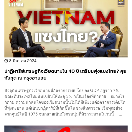
8 มีนาคม 2024
ปาฏิหาริย์เศรษฐกิจเวียดนามใน 40 ปี เตรียมพุ่งแซงไทย? คุย
กับทูต ณ กรุงฮานอย
ปัจจุบันเศรษฐกิจเวียดนามมีอัตราการเติบโตของ GDP อยู่ราว 7%
ขณะที่ประเทศไทยนั้นเขยิบให้ทะลุ 3% ก็เป็นเรื่องที่ท้าทาย อย่างไร
ก็ตาม ความน่าสนใจของเวียดนามนั้นไม่ได้มีเพียงแค่อัตราการเติบโต
ที่พุ่งทะยาน แต่เป็นปาฏิหาริย์ที่เกิดขึ้นในช่วงสี่ทศวรรษ เริ่มทุกอย่าง
จากศูนย์ในปี 1975 จนกลายเป็นมังกรหนุ่มที่หิวกระหายในวันนี้ ...