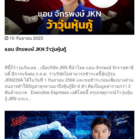
10 กันยายน 2023
แอน จักรพงษ์ JKN ว้าวุ่นหุ้นกู้
ทีนี้ก็ว้าวุ่นกันเลย…เมื่อบริษัท JKN ที่นำโดย แอน-จักรพงษ์ จักราจุฑาธิ
บดิ์ มีการแจ้งต่อ ก.ล.ต. ว่าบริษัทไม่สามารถชำระหนี้หุ้นกู้รุ่น
JKN239A ได้ในวันที่ 1 กันยายน 2566 และขอชำระก่อนเพียงบางส่วน
จนอาจทำให้ปัญหาลุกลามมาถึงหุ้นกู้อีก 6 ตัว คิดเป็นมูลค่ารวมกว่า 3
พันล้านบาท Executive Espresso เอพิโสดนี้ สรุปเหตุการณ์ว้าวุ่นหุ้น
กู้ JKN แกะง...