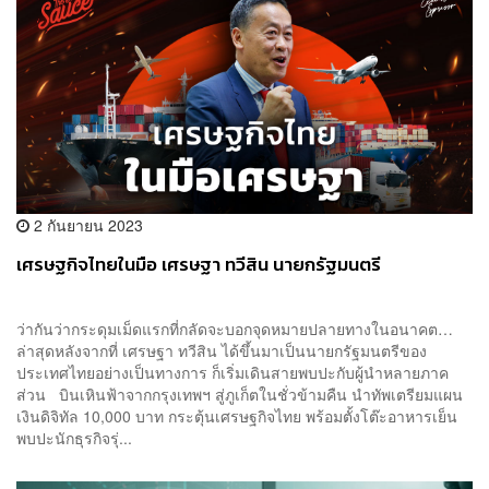
2 กันยายน 2023
เศรษฐกิจไทยในมือ เศรษฐา ทวีสิน นายกรัฐมนตรี
ว่ากันว่ากระดุมเม็ดแรกที่กลัดจะบอกจุดหมายปลายทางในอนาคต…
ล่าสุดหลังจากที่ เศรษฐา ทวีสิน ได้ขึ้นมาเป็นนายกรัฐมนตรีของ
ประเทศไทยอย่างเป็นทางการ ก็เริ่มเดินสายพบปะกับผู้นำหลายภาค
ส่วน บินเหินฟ้าจากกรุงเทพฯ สู่ภูเก็ตในชั่วข้ามคืน นำทัพเตรียมแผน
เงินดิจิทัล 10,000 บาท กระตุ้นเศรษฐกิจไทย พร้อมตั้งโต๊ะอาหารเย็น
พบปะนักธุรกิจรุ่...