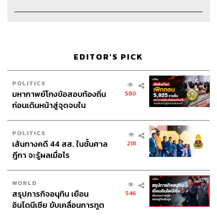
เหตุผลที่บางคนกินเมลาโทนินแล้วไม่ได้
ช่วยให้นอนหลับดีขึ้น
ต่อให้ปริมาณเมลาโทนินในร่างกายจะเยอะแค่ไหน ก็เป็น
EDITOR'S PICK
เพียงการสร้างบรรยากาศให้เตรียมพร้อมในการนอนเท่านั้น
ตราบใดที่ปริมาณอะดีโนซีนยังไม่มากพอ ก็จะยังไม่สามารถ
POLITICS
หลับได้ โดยเฉพาะถ้ามีเรื่องเครียดกังวลใจในช่วงก่อนนอน
มหากาพย์โกงข้อสอบท้องถิ่น
580
นอกจากร่างกายจะไม่ผ่อนคลายแล้ว สมองยังหลั่งฮอร์โมน
ก่อนเดินหน้าสู่จุดจบใน
แห่งความเครียดที่ชื่อว่า ‘คอร์ติซอล’ ออกมาด้วย กลายเป็น
สัปดาห์นี้
ว่าจากที่กำลังจะนอน ก็เหมือนสมองถูกปลุกให้ทำงานอีกครั้ง
POLITICS
เส้นทางคดี 44 สส. ในชั้นศาล
218
อีกสาเหตุหนึ่งที่พบบ่อยคือ กินเมลาโทนินแล้วยังนั่งทำงานต่อ
ฎีกา จะรู้ผลเมื่อไร
เปิดไฟในห้อง นอนเล่นมือถือ อย่างที่บอกไว้ตอนต้นว่าเมลา
โทนินไม่ถูกกับแสง แม้กระทั่งแสงไฟเล็กๆ จากจอเครื่องฟอก
อากาศก็มีผล เพราะมันสามารถวิ่งมากระทบเปลือกตาจน
WORLD
รู้สึกได้ว่ามีแสง เมลาโทนินในสมองก็จะลดน้อยลง
สรุปภารกิจอนุทิน เยือน
546
อินโดนีเซีย ขับเคลื่อนการทูต
หรือถ้าตอนบ่ายเผลอดื่มกาแฟเยอะ ต่อให้กินเมลาโทนิน
เศรษฐกิจเชิงรุก ประกาศหุ้น