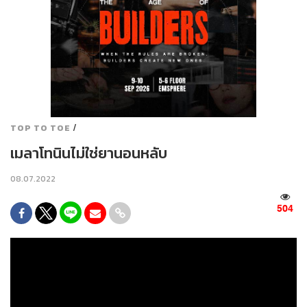
/
TOP TO TOE
เมลาโทนินไม่ใช่ยานอนหลับ
08.07.2022
504