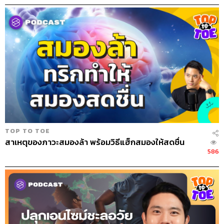
นินและอะดีโนซีนมีมากเพียงพอให้พร้อมต่อการพักผ่อน แค่นี้
สารพัดปัญหาเรื่องการนอนก็จะหมดไปได้ไม่ยาก
Credits
TOP TO TOE
สาเหตุของภาวะสมองล้า พร้อมวิธีแฮ็กสมองให้สดชื่น
The Host
ดร.ข้าว ต้นสมบูรณ์
586
Episode Producer
อธิษฐาน กาญจนะพงศ์
Creative
Care Label
Video Editor
จุฑาภัทร มนตรีศาสตร์
Sound Director
กฤตพล จียะเกียรติ
Sound Designer
เดชาณัฏฐ์ ธีรดุริยสฤษฏ์
Sound Recording Engineer
ขจีพรรณ วิจิตรรัตน์