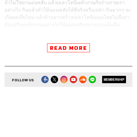
ถ้าไม่ใช่ยานอนหลับ แล้วเมลาโทนินทำงานกับร่างกายเรา
อย่างไร กินแล้วทำให้นอนหลับได้ดีจริงหรือเปล่า กินมากๆ จะ
เกิดผลเสียไหม แล้วถ้าอยากสร้างเมลาโทนินเองโดยไม่พึ่งยา
ต้องปรับพฤติกรรมอย่างไรให้นอนหลับสบายแบบเต็มตื่น
เมลาโทนินคืออะไร เกี่ยวข้องอย่างไรกับ
READ MORE
ระบบการนอนหลับ
ร่างกายของคนเราจะประกอบด้วยทีมงานที่ช่วยในการนอน
หลับ 2 กลุ่ม กลุ่มแรกมีชื่อว่า
Biological Clocks
หรือเรียก
ง่ายๆ ว่า ‘นาฬิกาชีวิต’ โดยกลุ่มนี้จะมี
เมลาโทนิน
เป็นแกน
FOLLOW US
MEMBERSHIP
นำในการควบคุม เหมือนเป็นตัวบอกเวลาให้กับสมองและ
ร่างกายว่าถึงเวลาพักผ่อนแล้ว เมื่ออวัยวะต่างๆ ได้รับ
สัญญาณก็จะเริ่มทำงานช้าลง จนเข้าสู่สภาวะพักผ่อน และ
ทำให้เราเคลิ้มหลับไป
เมลาโทนินเป็นฮอร์โมนที่สมองของเราสร้างเองได้ และ
ข้อมูลสำคัญที่ต้องรู้คือ มันไม่ถูกกับแสง ยิ่งแสงมาก เมลาโท
นินจะออกมาน้อย และเมื่อเวลาผ่านไปจนถึงกลางคืน