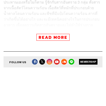
ประทานเองหรือไม่ก็ตาม รู้จักกับสารอันตราย 3 กลุ่ม ทั้งสาร
จากเนื้อสัตว์โดนความร้อน เนื้อสัตว์ที่หมักที่ประกอบด้วย
น้ำตาลโดนความร้อน และพืชที่มีแป้งโดนความร้อน สารที่
ว่าเกิดขึ้นได้อย่างไร และจะมีเทคนิคอย่างไรในการประกอบ
อาหาร เพื่อลดการเกิดสารอันตรายและไม่ทำให้ร่างกาย
อักเสบหรือเกิดโรค
READ MORE
Credits
FOLLOW US
MEMBERSHIP
The Host
ดร.ข้าว ต้นสมบูรณ์
Episode Producer
อธิษฐาน กาญจนะพงศ์
Video Editor
เสาวภา โตสวาท
Sound Director
กฤตพล จียะเกียรติ
Sound Designer
เดชาณัฏฐ์ ธีรดุริยสฤษฏ์
Sound Recording Engineer
ขจีพรรณ วิจิตรรัตน์