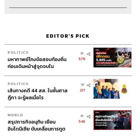
301
EDITOR'S PICK
POLITICS
ABOUT THE HOST
มหากาพย์โกงข้อสอบท้องถิ่น
579
THE STANDARD PODCAST
ก่อนเดินหน้าสู่จุดจบใน
ทีมงาน THE STANDARD PODCAST
สัปดาห์นี้
POLITICS
เส้นทางคดี 44 สส. ในชั้นศาล
217
ฎีกา จะรู้ผลเมื่อไร
WORLD
สรุปภารกิจอนุทิน เยือน
546
อินโดนีเซีย ขับเคลื่อนการทูต
เศรษฐกิจเชิงรุก ประกาศหุ้น