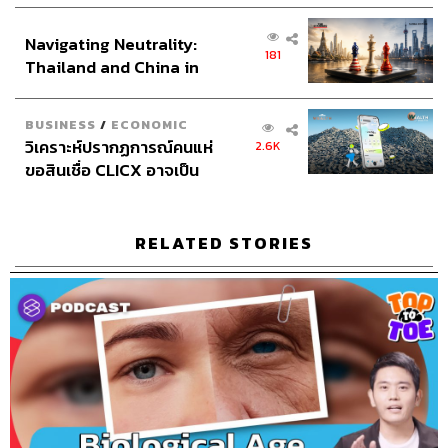
ส่วนยุทธศาสตร์ไทย –
Navigating Neutrality:
อินโดนีเซีย
181
Thailand and China in
the Age of a New Global
Order
BUSINESS
/
ECONOMIC
วิเคราะห์ปรากฏการณ์คนแห่
2.6K
ขอสินเชื่อ CLICX อาจเป็น
เพียงยอดภูเขาน้ำแข็ง ของ
ปัญหาหนี้ครัวเรือนไทยที่ถูก
ซุกไว้
RELATED STORIES