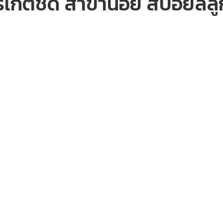
เก็ตชัด สาขาน้อย สปอยล์ลูก