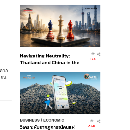
เศรษฐกิจเชิงรุก ประกาศหุ้น
ส่วนยุทธศาสตร์ไทย –
อินโดนีเซีย
Navigating Neutrality:
174
Thailand and China in the
Age of a New Global
ะดวก
Order
่ยน
BUSINESS
/
ECONOMIC
2.6K
วิเคราะห์ปรากฏการณ์คนแห่