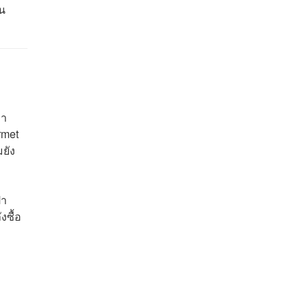
ใน
่า
rmet
ยัง
้า
งซื้อ