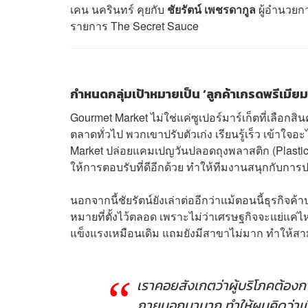
เคน นครินทร์ คุยกับ
ชัยรัตน์ เพชรดากูล
ผู้อำนวยกา
รายการ The Secret Sauce
กำหนดกลุ่มเป้าหมายเป็น ‘ลูกค้าเกรดพรีเมียม
Gourmet Market ไม่ใช่แค่ซูเปอร์มาร์เก็ตที่เลือกส
ตลาดทั่วไป พวกเขาปรับตัวเก่ง เรียนรู้เร็ว เข้าใ
Market ปล่อยแคมเปญวันปลอดถุงพลาสติก (Plastic 
ให้การตอบรับที่ดีอีกด้วย ทำให้ทีมงานสนุกกับก
นอกจากนี้
ชัยรัตน์ยังเล่าต่ออีกว่า
แม้ตอนนี้ธุรกิจค้
หมายที่ตั้งไว้ตลอด เพราะไม่ว่าเศรษฐกิจจะแย่แค่ไห
แข็งแรงเหมือนเดิม แถมยังมีสาขาไม่มาก ทำให้สาม
เราคอยสังเกตว่าผู้บริโภคต้องก
ภายนอกมามาก ทำให้ผมคิดว่าเมื