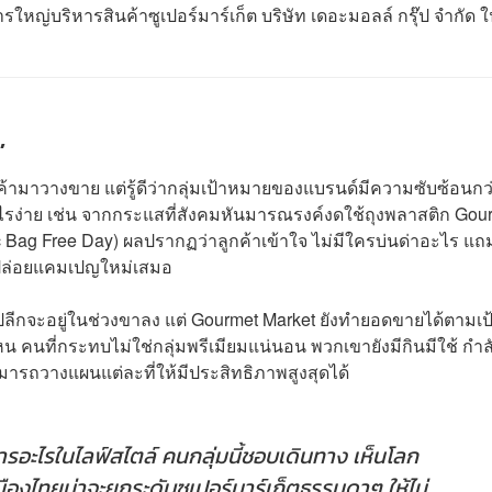
รใหญ่บริหารสินค้าซูเปอร์มาร์เก็ต บริษัท เดอะมอลล์ กรุ๊ป จำกัด 
’
ินค้ามาวางขาย แต่รู้ดีว่ากลุ่มเป้าหมายของแบรนด์มีความซับซ้อนกว
จอะไรง่าย เช่น จากกระแสที่สังคมหันมารณรงค์งดใช้ถุงพลาสติก Gou
Bag Free Day) ผลปรากฏว่าลูกค้าเข้าใจ ไม่มีใครบ่นด่าอะไร แถม
ารปล่อยแคมเปญใหม่เสมอ
าปลีกจะอยู่ในช่วงขาลง แต่ Gourmet Market ยังทำยอดขายได้ตามเป
น คนที่กระทบไม่ใช่กลุ่มพรีเมียมแน่นอน พวกเขายังมีกินมีใช้ กำลั
ารถวางแผนแต่ละที่ให้มีประสิทธิภาพสูงสุดได้
ารอะไรในไลฟ์สไตล์ คนกลุ่มนี้ชอบเดินทาง เห็นโลก
องไทยน่าจะยกระดับซูเปอร์มาร์เก็ตธรรมดาๆ ให้ไม่