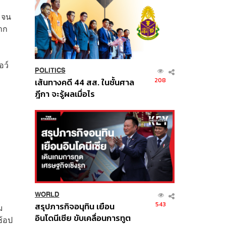
า จน
มาก
อว์
POLITICS
208
เส้นทางคดี 44 สส. ในชั้นศาล
ฎีกา จะรู้ผลเมื่อไร
WORLD
543
สรุปภารกิจอนุทิน เยือน
ม
อินโดนีเซีย ขับเคลื่อนการทูต
ช้อป