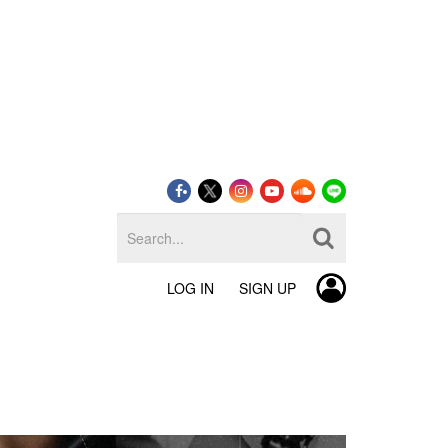
LOG IN
SIGN UP