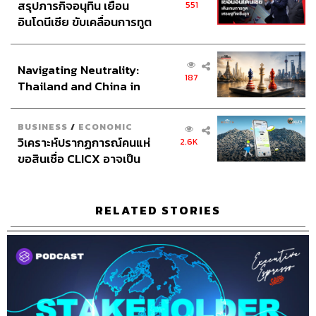
เคสตัวอย่างการสร้างวัฒนธรรมแห่งความเห็นอกเห็นใจ นา
สรุปภารกิจอนุทิน เยือน
551
อินโดนีเซีย ขับเคลื่อนการทูต
เดลลาชวนผู้บริหาร 150 คนไปพักผ่อนในสถานที่อันสวยงาม
เศรษฐกิจเชิงรุก ประกาศหุ้น
สร้างบรรยากาศที่ทำให้เกิดการเปิดใจพูดคุยเรื่องครอบครัว
ส่วนยุทธศาสตร์ไทย –
ความรัก มิตรภาพ ความสัมพันธ์ งานอดิเรก ก่อนปิดท้ายด้วย
Navigating Neutrality:
อินโดนีเซีย
เรื่องเป้าหมายและการทำงาน เป็นการทลายกำแพง เพื่อลด
187
Thailand and China in
เรื่องการเมืองร้อนระอุในบริษัทให้เบาบางลง และทำให้ทุก
the Age of a New Global
คนเห็นภาพตรงกันมากขึ้น
Order
BUSINESS
/
ECONOMIC
โดยทั้งหมดเขาค่อยๆ ทำจากผู้บริหารระดับสูงไล่ลงมาถึง
วิเคราะห์ปรากฏการณ์คนแห่
2.6K
พนักงานทั่วไป สร้างเป็นวัฒนธรรมองค์กรที่หล่อหลอมจิต
ขอสินเชื่อ CLICX อาจเป็น
วิญญาณพนักงานเข้าไว้ด้วยกัน
เพียงยอดภูเขาน้ำแข็ง ของ
ปัญหาหนี้ครัวเรือนไทยที่ถูก
ซุกไว้
3. จิตวิญญาณแห่งการเรียนรู้
RELATED STORIES
ไมโครซอฟท์เป็นบริษัทที่ประสบความสำเร็จมาอย่างยาวนาน
จนพนักงานต่างคิดว่าตัวเองรู้ทุกอย่างแล้ว ทำให้เมื่อเกิดการ
เปลี่ยนแปลง พนักงานไม่สามารถปรับตัวทันปิดกั้นโอกาส
ใหม่ๆ จนนาเดลลาต้องกล่าวว่า “เราจะเปลี่ยนจากรู้ทุกอย่าง
เป็นเรียนรู้ทุกอย่างเสียแทน”