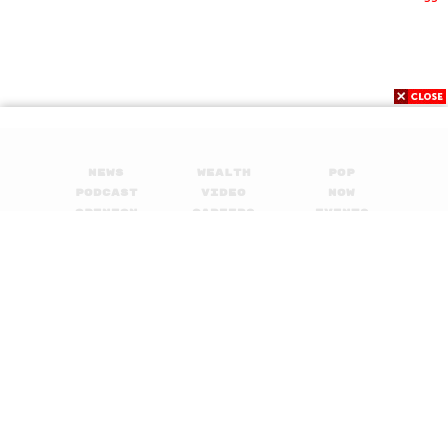
Sound Designer & Engineer
กฤตพล จียะเกียรติ
Marketing & Coordinator
อภิสิทธิ์​ หรรษาภิรมย์โชค
Art Director
อนงค์นาฏ วิวัฒนานนท์
Proofreader
พรนภัส ชำนาญค้า
Webmaster
จินตนา ประชุมพันธ์
News
Wealth
Pop
Podcast
Video
Now
Opinion
Careers
Events
TAGS:
Satya Nadella
เคน
The Standard Podcast
Privacy
About
Contact
The Secret Sauce
เคน นครินทร์
Policy
นครินทร์ วนกิจไพบูลย์
เคล็ดลับความสำเร็จ
FOR
ถอดรหัสความสำเร็จ
Podcast
ไมโครซอฟท์
ADVERTISING
Business
Microsoft
brand
Hit Refresh
นครินทร์
MEMBERSHIP
© 2017-
2026
The Standard. All rights reserved.