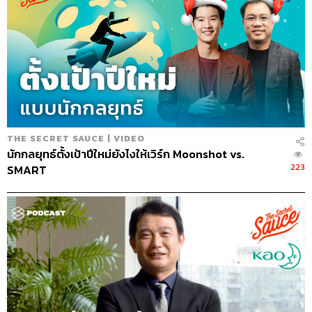
การร่วมงานกับศัตรูเลย
สามารถฟังพอดแคสต์ The Secret Sauce
ผ่านแอปพลิเคชันต่างๆ ที่คุณสะดวกหรือใช้อยู่แล้วได้เลย
THE SECRET SAUCE | VIDEO
นักกลยุทธ์ตั้งเป้าปีใหม่ยังไงให้เวิร์ก Moonshot vs.
223
SMART