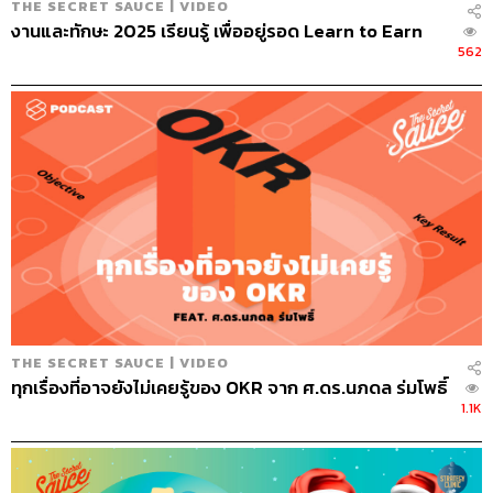
THE SECRET SAUCE | VIDEO
งานและทักษะ 2025 เรียนรู้ เพื่ออยู่รอด Learn to Earn
1. มีความชัดเจนกับทุกเรื่อง
562
2. สร้างแรงกระตุ้นสำหรับทุกคนในบริษัท ทำให้เกิด
การมองโลกในแง่ดี มีความคิดสร้างสรรค์ รับผิดชอบ
ร่วมกัน และเจริญเติบโตก้าวหน้า
3. ผลักดันให้เกิดความสำเร็จ
5. จิตวิญญาณของการเปลี่ยน ‘ศัตรู’ ให้เป็น ‘มิตร’
ครั้งหนึ่งระหว่างการประชุมใหญ่ต่อหน้าคนจำนวนมาก นา
เดลลาล้วงกระเป๋าเพื่อหยิบไอโฟนขึ้นมา ซึ่งถือเป็นเรื่องแปลก
ใหม่อย่างมากสำหรับยุคที่บริษัทเทคโนโลยีแข่งขันกันดุเดือด
โดยเขาตั้งชื่อไอโฟนเครื่องนั้นว่า ‘ไอโฟนโปร’ เพราะ
เป็นการใส่โปรแกรมและแอปพลิเคชันทั้งหมดของไมโคร
THE SECRET SAUCE | VIDEO
ซอฟท์ลงในไอโฟน เสริมให้ทำงานได้เต็มศักยภาพมากขึ้น
ทุกเรื่องที่อาจยังไม่เคยรู้ของ OKR จาก ศ.ดร.นภดล ร่มโพธิ์
1.1K
นี่เป็นแนวคิดใหม่ของนาเดลลาที่ไม่เชื่อแค่การแข่งขันอย่าง
เดียว แต่เขาเชื่อในการร่วมมือกันอย่างถูกวิธี ตราบใดที่บริษัท
แข็งแกร่งและลูกค้าได้ประโยชน์ เขาจะไม่ปิดกั้นโอกาสใน