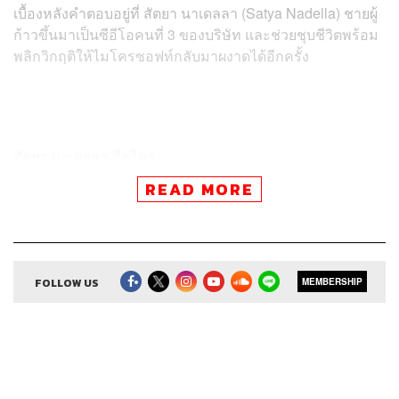
เบื้องหลังคำตอบอยู่ที่ สัตยา นาเดลลา (
Satya Nadella
) ชายผู้
ก้าวขึ้นมาเป็นซีอีโอคนที่ 3 ของบริษัท และช่วยชุบชีวิตพร้อม
พลิกวิกฤติให้ไมโครซอฟท์กลับมาผงาดได้อีกครั้ง
สัตยา นาเดลลา คือใคร
เขาคือเด็กที่เติบโตมาจากครอบครัวชนชั้นกลางในประเทศ
READ MORE
อินเดีย เมื่ออายุครบ 21 ปี เขาเดินทางมาเรียนต่อปริญญาโท
สาขาวิทยาศาสตร์คอมพิวเตอร์ ณ สหรัฐอเมริกา จนกระทั่งปี
1992 ได้เข้าทำงานเป็นวิศวกรที่ไมโครซอฟท์ และค่อยๆ ไต่
เต้าขึ้นมาจนได้เป็นซีอีโอในที่สุด
FOLLOW US
MEMBERSHIP
โดยในยุควิกฤตินั้น เขาได้สร้าง 5 จิตวิญญาณสำคัญขึ้นมา
นำทางองค์กร ดังนี้
1. ค้นหา ‘จิตวิญญาณ’ ให้เจออีกครั้ง
“ถ้าไมโครซอฟท์หายไป โลกนี้จะสูญเสียอะไรบ้าง”