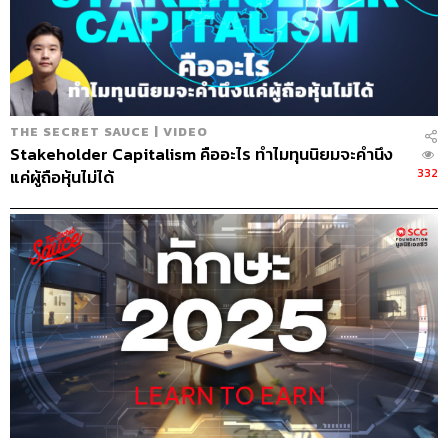
เคสสำคัญที่สะท้อนเรื่องนี้คือตัวอย่างการเปิดตัว Windows
10 แน่นอนภาพจำการเปิดตัวสินค้าใหม่ๆ ของบริษัท
เทคโนโลยีชั้นนำของโลกมักอยู่ที่ซิลิคอนวัลเลย์ หรือสถาน
ที่สุดล้ำใจกลางเมือง แต่กลับกัน เขาเลือกเปิดตัว Windows 10
ที่ประเทศเคนยา สถานที่ที่มีทั้งลูกค้า พันธมิตรทางธุรกิจ และ
THE SECRET SAUCE | VIDEO
พนักงานของไมโครซอฟท์ เพื่อสะท้อนให้เห็นถึงพันธกิจของ
Stakeholder Capitalism คืออะไร ทำไมทุนนิยมจะคำนึง
บริษัทที่ตั้งใจเป็นกำลังสำคัญให้ทุกคนในทุกที่อย่างแท้จริง
332
แค่ผู้ถือหุ้นไม่ได้
รวมถึงอีกหลายเรื่องที่นาเดลลาลงมือทำให้พนักงานเห็น เพื่อ
ฝากเป็นบทเรียนให้คนอื่นเห็นว่าหัวใจสำคัญของการเรียนรู้
อยู่ที่การรับฟังคนอื่นมากขึ้น เปิดใจเรียนรู้สิ่งใหม่ และพูดให้
น้อยลงกว่าที่เคย
4. จิตวิญญาณของผู้นำ หากลีบกุหลาบในกองขี้ให้เจอ
ในมุมมองของนาเดลลา เขาคิดว่าการเป็นผู้นำที่ดี ต้องคอย
มองหากลีบกุหลาบท่ามกลางกองปฏิกูล เพราะเป็นธรรมดาที่
ในบริษัทต้องมีอุปสรรคมากมาย ผู้นำต้องเลิกมองด้านลบ
และหันไปหาสิ่งที่ยอดเยี่ยม หลังจากนั้นต้องประยุกต์นำหลัก
คิดของการเป็นผู้นำทั้ง 3 ข้อมาใช้ ดังนี้