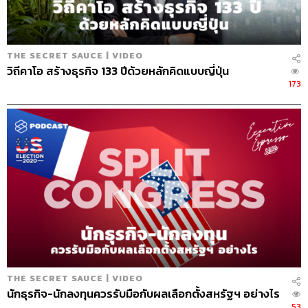
THE SECRET SAUCE | VIDEO
วิถีคาโอ สร้างธุรกิจ 133 ปีด้วยหลักคิดแบบญี่ปุ่น
173
Credits
The Host
นครินทร์ วนกิจไพบลูย์
Show Creator
นครินทร์ วนกิจไพบูลย์
THE SECRET SAUCE | VIDEO
Show Producers
เชษฐพงศ์ ชูประดิษฐ์, ปวริศา ตั้งตุลานนท์
นักธุรกิจ-นักลงทุนควรรับมือกับผลเลือกตั้งสหรัฐฯ อย่างไร
Episode Editor
เชษฐพงศ์ ชูประดิษฐ์
53