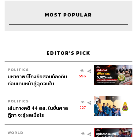
Windows พวกเขาเริ่มเปลี่ยนโครงสร้างองค์กร เปลี่ยน
กลยุทธ์ใหม่ มุ่งมั่นสร้างระบบ Cloud ผลักตัวเองเข้าไปเป็น
MOST POPULAR
ส่วนเล็กๆ ของหลายที่ ใช้เทคโนโลยีเข้าไปช่วยผู้คนและ
องค์กร จนพลิกองค์กรให้กลับมาเป็นที่ต้องการได้อีกครั้ง
นอกจากตอบคำถามในเชิงนามธรรม เขายังนำจิตวิญญาณ
เชิงรูปธรรมกลับมาด้วยการชวน บิล เกตส์ มานั่งเป็นที่ปรึกษา
EDITOR'S PICK
ในการพิจารณาสินค้าใหม่ๆ ให้กับวิศวกรหรือดีไซเนอร์ด้วย
ตัวเอง สร้างความตื่นเต้นและปลุกพลังได้เป็นอย่างดี
POLITICS
มหากาพย์โกงข้อสอบท้องถิ่น
596
2. รวมจิตวิญญาณด้วยคำว่า ‘Empathy’
ก่อนเดินหน้าสู่จุดจบใน
เป็นที่รู้กันดีว่านาเดลลาเป็นซีอีโอที่มีความอ่อนน้อมถ่อมตน
สัปดาห์นี้
สูง เห็นอกเห็นใจผู้อื่น เพราะเขามีบทเรียนจากลูกชายที่เกิด
POLITICS
มาพร้อมความผิดปกติทางสมอง ทำให้เขาต้องใช้ความ
เส้นทางคดี 44 สส. ในชั้นศาล
227
อดทนสูงมากในการดูแลลูกชายและประคับประคองความ
ฎีกา จะรู้ผลเมื่อไร
รู้สึกภรรยาไปในเวลาเดียวกัน สิ่งนี้สอนให้เขาเปิดใจรับฟังคน
อื่นมากขึ้น และนำมาพัฒนาองค์กรอย่างเกิดประโยชน์
WORLD