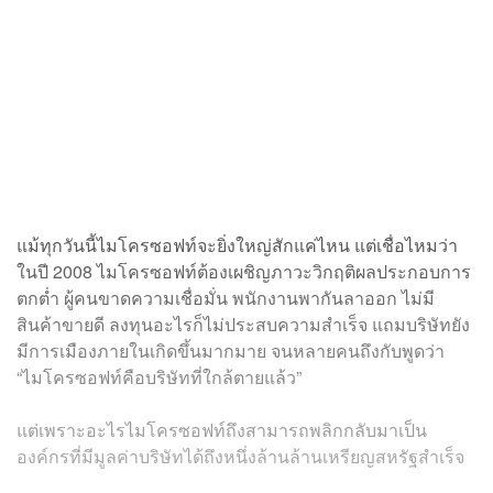
แม้ทุกวันนี้ไมโครซอฟท์จะยิ่งใหญ่สักแค่ไหน แต่เชื่อไหมว่า
ในปี 2008 ไมโครซอฟท์ต้องเผชิญภาวะวิกฤติผลประกอบการ
ตกต่ำ ผู้คนขาดความเชื่อมั่น พนักงานพากันลาออก ไม่มี
สินค้าขายดี ลงทุนอะไรก็ไม่ประสบความสำเร็จ แถมบริษัทยัง
มีการเมืองภายในเกิดขึ้นมากมาย จนหลายคนถึงกับพูดว่า
“ไมโครซอฟท์คือบริษัทที่ใกล้ตายแล้ว”
แต่เพราะอะไรไมโครซอฟท์ถึงสามารถพลิกกลับมาเป็น
องค์กรที่มีมูลค่าบริษัทได้ถึงหนึ่งล้านล้านเหรียญสหรัฐสำเร็จ