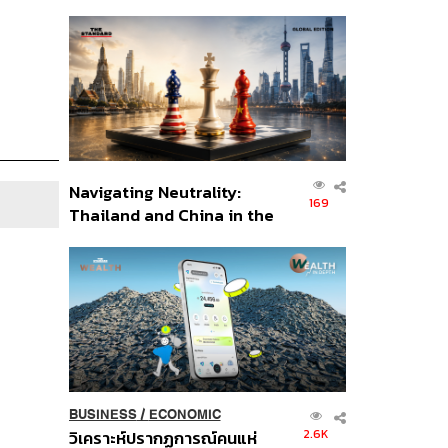
เศรษฐกิจเชิงรุก ประกาศหุ้น
ส่วนยุทธศาสตร์ไทย –
อินโดนีเซีย
Navigating Neutrality:
169
Thailand and China in the
Age of a New Global
Order
BUSINESS
/
ECONOMIC
2.6K
วิเคราะห์ปรากฏการณ์คนแห่