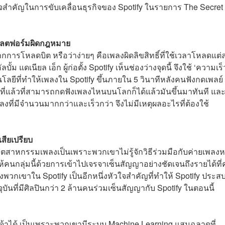
หัวใจสำคัญในการขับเคลื่อนธุรกิจของ Spotify ในรายการ The Secret
าแพลตฟอร์มผิดกฎหมาย
กการโหลดบิต หรือว่าง่ายๆ คือเพลงผิดลิขสิทธิ์ที่ใช้เวลาโหลดแต่
้ม แดเนียล เอ็ก ผู้ก่อตั้ง Spotify เห็นช่องว่างจุดนี้ จึงใช้ ‘ความเร็
ลยีที่ทำให้เพลงใน Spotify ขึ้นภายใน 5 วินาทีหลังคนฟังกดเพลย์ 
10 ปีที่แล้วที่สามารถกดฟังเพลงไหนบนโลกก็ได้แล้วมันขึ้นมาทันที แล
ลงที่มีจำนวนมากกว่าและเร็วกว่า จึงไม่มีเหตุผลอะไรที่ต้องใช้
เสียเปรียบ
นอุตสาหกรรมเพลงเป็นเพราะพวกเขาไม่รู้จักวิธีร่วมมือกับค่ายเพลงห
ห้คนกลุ่มนี้ด้วยการเข้าไปเจรจาเซ็นสัญญาอย่างชัดเจนถึงรายได้ที่
วกเขาใน Spotify เป็นอีกหนึ่งหัวใจสำคัญที่ทำให้ Spotify ประส
บันที่มีศิลปินกว่า 2 ล้านคนร่วมเซ็นสัญญากับ Spotify ในตอนนี้
เจ้าได้ เป็นเพราะพวกเขามีระบบ Machine Learning แสนฉลาดที่