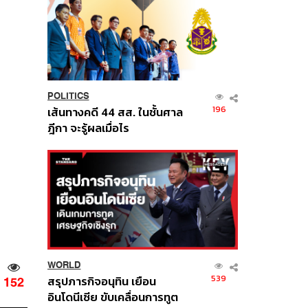
POLITICS
196
เส้นทางคดี 44 สส. ในชั้นศาล
ฎีกา จะรู้ผลเมื่อไร
WORLD
539
สรุปภารกิจอนุทิน เยือน
152
อินโดนีเซีย ขับเคลื่อนการทูต