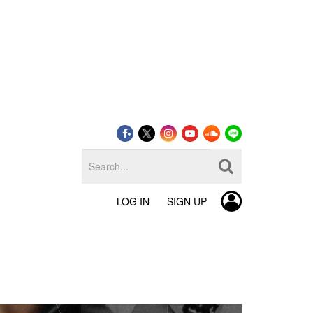
LOG IN
SIGN UP