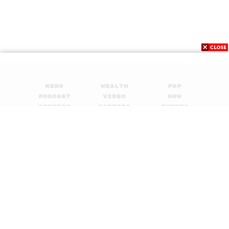
News
Wealth
Pop
Podcast
Video
Now
Opinion
Careers
Events
Privacy
About
Contact
Policy
FOR
ADVERTISING
MEMBERSHIP
© 2017-
2026
The Standard. All rights reserved.