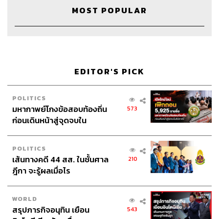
MOST POPULAR
EDITOR'S PICK
POLITICS
มหากาพย์โกงข้อสอบท้องถิ่น
573
Credits
ก่อนเดินหน้าสู่จุดจบใน
สัปดาห์นี้
Host & Show Creator
นครินทร์ วนกิจไพบูลย์
POLITICS
Manager
ปวริศา ตั้งตุลานนท์
เส้นทางคดี 44 สส. ในชั้นศาล
210
Assistant
อสุมิ สุกี้คาวะ
ฎีกา จะรู้ผลเมื่อไร
Project Coordinator
ณิชนันทน์ ทับทิม
Content Creators
ชาคร ฉายเพชร, ธนภาคย์ อิทธิชัยพล,
ภัทรสุดา บุญญศรี, อาภาภัทร อารยางกูร
WORLD
Video Editors
วุฒิชัย ถิระบัญชาศักดิ์, อนนต์ พูนเจ้าทรัพย์,
สรุปภารกิจอนุทิน เยือน
543