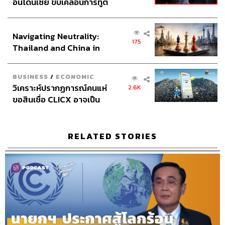
อินโดนีเซีย ขับเคลื่อนการทูต
ศุภมิตร เศรษฐลักษณ์
เศรษฐกิจเชิงรุก ประกาศหุ้น
Sound Director
กฤตพล จียะเกียรติ
ส่วนยุทธศาสตร์ไทย –
Sound Recording Engineer
ขจีพรรณ วิจิตรรัตน์, ธภัทร
Navigating Neutrality:
อินโดนีเซีย
ตั้งวงษ์ไชย
175
Thailand and China in
Graphic Designer
ธนิดา โตวิวัฒน์
the Age of a New Global
Channel Team Lead
สิทธิโชติ สุภาวรรณ์
Order
Senior Channel Admin
ทศพล เพิ่มพูล
BUSINESS
/
ECONOMIC
Online Community Admin
สิรินยา เจษฎาพงศ์ภักดี
วิเคราะห์ปรากฏการณ์คนแห่
2.6K
THE STANDARD Shared Service Department
ขอสินเชื่อ CLICX อาจเป็น
เพียงยอดภูเขาน้ำแข็ง ของ
ปัญหาหนี้ครัวเรือนไทยที่ถูก
ซุกไว้
RELATED STORIES
TAGS:
Podcast
The Standard Podcast
The Secret Sauce
เคน นครินทร์