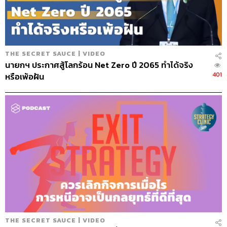
1.0K
THE SECRET SAUCE | VIDEO
นายกฯ ประกาศสู้โลกร้อน Net Zero ปี 2065 ทำได้จริง
ABOUT THE HOST
401
หรือเพ้อฝัน
นครินทร์ วนกิจไพบูลย์
บรรณาธิการบริหาร สำนักข่าว THE
STANDARD วิทยากรด้านสื่อและการทำคอน
เทนต์ออนไลน์
THE SECRET SAUCE | VIDEO