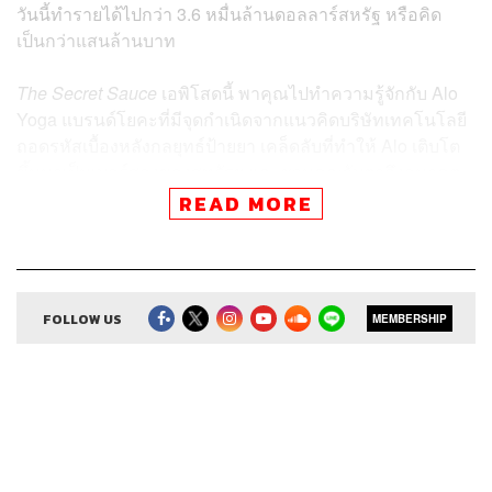
วันนี้ทำรายได้ไปกว่า 3.6 หมื่นล้านดอลลาร์สหรัฐ หรือคิด
เป็นกว่าแสนล้านบาท
The Secret Sauce
เอพิโสดนี้ พาคุณไปทำความรู้จักกับ Alo
Yoga แบรนด์โยคะที่มีจุดกำเนิดจากแนวคิดบริษัทเทคโนโลยี
ถอดรหัสเบื้องหลังกลยุทธ์ป้ายยา เคล็ดลับที่ทำให้ Alo เติบโต
ขึ้นมาเป็นเบอร์สองของสหรัฐฯ และชวนคุณจับตาถึงอนาคต
ของ lululemon ที่กำลังถูกสั่นคลอนโดย Alo
READ MORE
FOLLOW US
สามารถฟังพอดแคสต์ The Secret Sauce
MEMBERSHIP
ผ่านแอปพลิเคชันต่างๆ ที่คุณสะดวกหรือใช้อยู่แล้วได้เลย