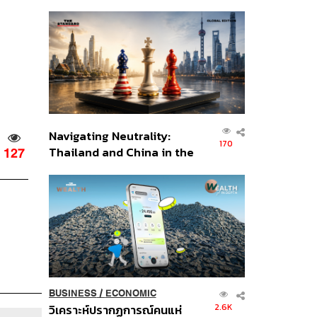
เศรษฐกิจเชิงรุก ประกาศหุ้น
ส่วนยุทธศาสตร์ไทย –
อินโดนีเซีย
Navigating Neutrality:
170
Thailand and China in the
127
Age of a New Global
Order
BUSINESS
/
ECONOMIC
2.6K
วิเคราะห์ปรากฏการณ์คนแห่