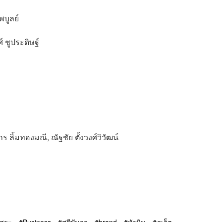
พบูลย์
 ชูประดิษฐ์
ร ลิ้มทองมณี, ณัฐชัย ตั้งวงศ์วิวัฒน์
สสระ
Business
ศรีพันวา
brand
หัวหิน
ภูเก็ต