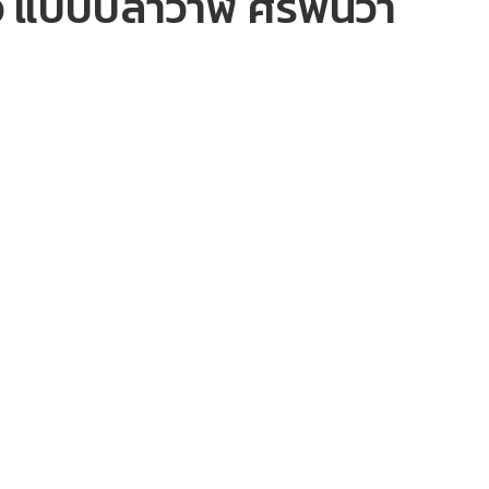
เร็ว แบบปลาวาฬ ศรีพันวา