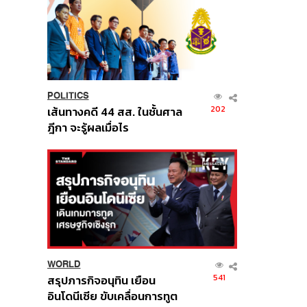
POLITICS
202
เส้นทางคดี 44 สส. ในชั้นศาล
ฎีกา จะรู้ผลเมื่อไร
WORLD
541
สรุปภารกิจอนุทิน เยือน
อินโดนีเซีย ขับเคลื่อนการทูต