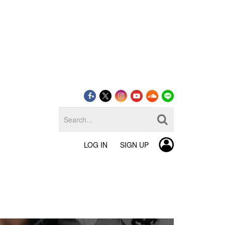
LOG IN
SIGN UP