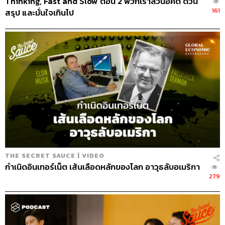
Thinking, Fast and Slow ตอน 2 พวกเราล้วนอคติ ด่วน
161
สรุป และมั่นใจเกินไป
THE SECRET SAUCE | VIDEO
กำเนิดอินเทอร์เน็ต เส้นเลือดหลักของโลก อาวุธลับอเมริกา
279