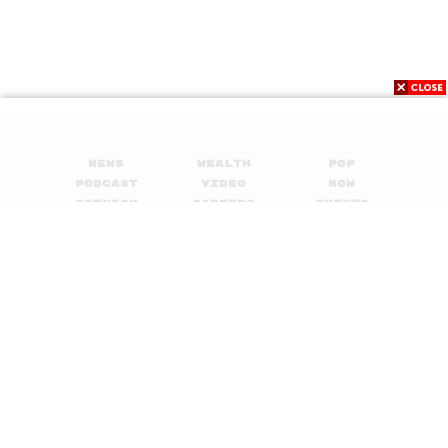
News
Wealth
Pop
Podcast
Video
Now
Opinion
Careers
Events
Privacy
About
Contact
Policy
FOR
ADVERTISING
MEMBERSHIP
© 2017-
2026
The Standard. All rights reserved.