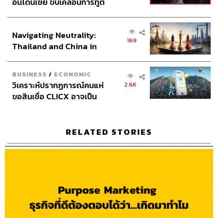
อินโดนีเซีย ขับเคลื่อนการทูต
Assistant
อสุมิ สุกี้คาวะ
เศรษฐกิจเชิงรุก ประกาศหุ้น
Graphic Designer
ธนิดา โตวิวัฒน์
ส่วนยุทธศาสตร์ไทย –
Channel Manager
เชษฐพงศ์ ชูประดิษฐ์
Navigating Neutrality:
อินโดนีเซีย
Social Media Editor
ทศพล เพิ่มพูล
169
Thailand and China in
THE STANDARD Proofreader Team
the Age of a New Global
THE STANDARD Webmaster Team
Order
Social Media Admins
วนัชพร ดวงนิล, สุทธกิตติ์​ สุทธา
BUSINESS
/
ECONOMIC
วรรณกุล, ธิติกร ลิ้มทองมณี, วิมลณัฐ พรศิริอนันต์, นิพพิชฌน์
วิเคราะห์ปรากฏการณ์คนแห่
2.6K
ชุลีนวน
ขอสินเชื่อ CLICX อาจเป็น
เพียงยอดภูเขาน้ำแข็ง ของ
Archive Officer
ชริน ธนอุดมกรณ์, อาทิตยา อิสสรานุสรณ์
ปัญหาหนี้ครัวเรือนไทยที่ถูก
ซุกไว้
RELATED STORIES
TAGS:
Podcast
Marketing
The Standard Podcast
The Secret Sauce
เคน นครินทร์
การตลาด 2023