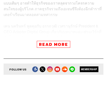
แบบเดิมๆ อาจทำให้ธุรกิจของเราหลุดจากวงโคจรความ
สนใจของผู้บริโภค ภาคธุรกิจรวมถึงเอเจนซีจึงต้องฉีกตำราที่
เคยร่ำเรียนมาตลอดสามทศวรรษ
เคน นครินทร์ พูดคุยกับ
อรรถวุฒิ เวศรานุรักษ์ President &
CEO Adapter Digital Group เกี่ยวกับบทบาทและเฟรมเวิร์กที่
จำเป็นสำหรับนักการตลาดในยุคถัดไป
READ MORE
สามารถฟังพอดแคสต์ The Secret Sauce
ผ่านแอปพลิเคชันต่างๆ ที่คุณสะดวกหรือใช้อยู่แล้วได้เลย
FOLLOW US
MEMBERSHIP