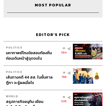
MOST POPULAR
EDITOR'S PICK
Credits
POLITICS
มหากาพย์โกงข้อสอบท้องถิ่น
564
ก่อนเดินหน้าสู่จุดจบใน
Show Creator
นครินทร์ วนกิจไพบูลย์
สัปดาห์นี้
The Secret Sauce Manager
ปวริศา ตั้งตุลานนท์
POLITICS
Producer
ภัทรพร บุญนำอุดม
เส้นทางคดี 44 สส. ในชั้นศาล
198
Content Creator
ชาคร ฉายเพชร, ธนภาคย์ อิทธิชัยพล,
ฎีกา จะรู้ผลเมื่อไร
ภัทรสุดา บุญญศรี
Video Editor
วุฒิชัย ถิระบัญชาศักดิ์
Sound Designer & Engineer
กฤตพล จียะเกียรติ
WORLD
สรุปภารกิจอนุทิน เยือน
Sound Recording Engineer
ขจีพรรณ วิจิตรรัตน์
539