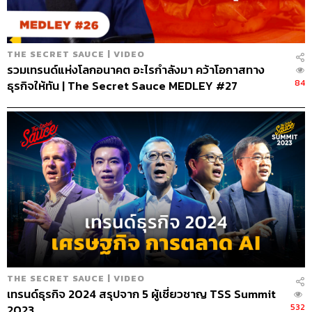
145
THE SECRET SAUCE | VIDEO
รวมเทรนด์แห่งโลกอนาคต อะไรกำลังมา คว้าโอกาสทาง
84
ธุรกิจให้ทัน | The Secret Sauce MEDLEY #27
ABOUT THE HOST
นครินทร์ วนกิจไพบูลย์
บรรณาธิการบริหาร สำนักข่าว THE
STANDARD วิทยากรด้านสื่อและการทำคอน
เทนต์ออนไลน์
THE SECRET SAUCE | VIDEO
เทรนด์ธุรกิจ 2024 สรุปจาก 5 ผู้เชี่ยวชาญ TSS Summit
532
2023