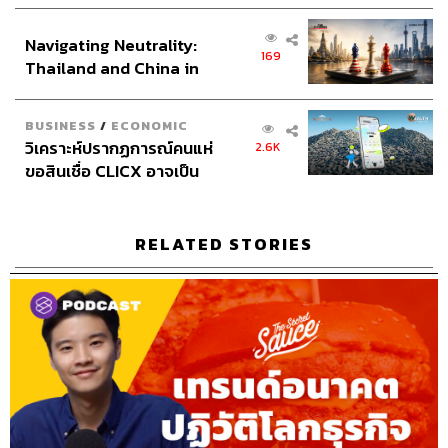
เศรษฐกิจเชิงรุก ประกาศหุ้น
Sound Director
กฤตพล จียะเกียรติ
ส่วนยุทธศาสตร์ไทย –
Sound Recording Engineer
ขจีพรรณ วิจิตรรัตน์, ธภัทร
Navigating Neutrality:
อินโดนีเซีย
ตั้งวงษ์ไชย
169
Thailand and China in
Graphic Designer
ธนิดา โตวิวัฒน์
the Age of a New Global
Channel Team Lead
สิทธิโชติ สุภาวรรณ์
Order
Senior Channel Admin
ทศพล เพิ่มพูล
BUSINESS
/
ECONOMIC
วิเคราะห์ปรากฏการณ์คนแห่
2.6K
Online Community Admin
สิรินยา เจษฎาพงศ์ภักดี
ขอสินเชื่อ CLICX อาจเป็น
THE STANDARD Shared Service Department
เพียงยอดภูเขาน้ำแข็ง ของ
ปัญหาหนี้ครัวเรือนไทยที่ถูก
ซุกไว้
RELATED STORIES
TAGS:
USA
The Standard Podcast
The Secret Sauce
เคน นครินทร์
China
Donald Trump
ทุนจีน
การทูต
Podcast