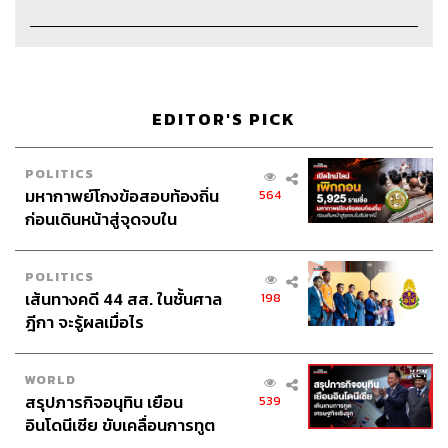
EDITOR'S PICK
Credits
POLITICS
มหากาพย์โกงข้อสอบท้องถิ่น
564
ก่อนเดินหน้าสู่จุดจบใน
Host & Show Creator
นครินทร์ วนกิจไพบูลย์
สัปดาห์นี้
Manager
ปวริศา ตั้งตุลานนท์
POLITICS
Assistant
ศิลา รัตนวลีวงศ์
เส้นทางคดี 44 สส. ในชั้นศาล
198
Project Coordinator
ซาจิ แซ่อื้อ
ฎีกา จะรู้ผลเมื่อไร
Producer
นภัสสร กะสินัง
Content Creators
ชาคร ฉายเพชร, ธนภาคย์ อิทธิชัยพล,
WORLD
ภัทรสุดา บุญญศรี, อาภาภัทร อารยางกูร
สรุปภารกิจอนุทิน เยือน
539
Video Editors
วุฒิชัย ถิระบัญชาศักดิ์, อนนต์ พูนเจ้าทรัพย์,
อินโดนีเซีย ขับเคลื่อนการทูต
ศุภมิตร เศรษฐลักษณ์