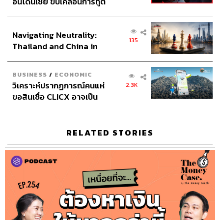
อินโดนีเซีย ขับเคลื่อนการทูต
เศรษฐกิจเชิงรุก ประกาศหุ้น
ส่วนยุทธศาสตร์ไทย –
Navigating Neutrality:
อินโดนีเซีย
135
TAGS:
Podcast
บัตรเครดิต
The Money Coach
Thailand and China in
The Standard Podcast
หนี้บัตรเครดิต
the Age of a New Global
The Money Case by The Money Coach
Order
BUSINESS
/
ECONOMIC
วิเคราะห์ปรากฏการณ์คนแห่
2.3K
ขอสินเชื่อ CLICX อาจเป็น
เพียงยอดภูเขาน้ำแข็ง ของ
ปัญหาหนี้ครัวเรือนไทยที่ถูก
ซุกไว้
RELATED STORIES
92
ABOUT THE HOST
THE STANDARD WEALTH
สำนักข่าวเศรษฐกิจ ธุรกิจ และการลงทุน โดย