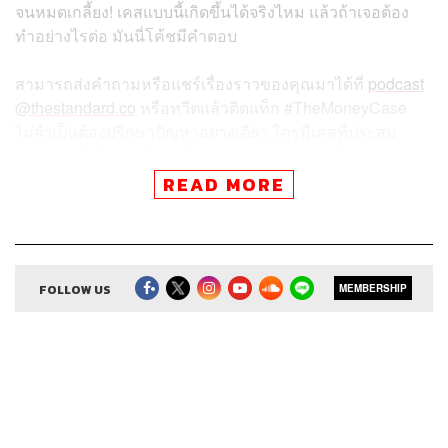
จนหมดเกลี้ยง! เคสแบบนี้เกิดขึ้นได้จริงไหม แล้วถ้าเจอต้อง
ทำอย่างไรต่อ มันนี่โค้ชมีคำตอบ
สามารถส่งคำถามหรือแชร์เรื่องราวของคุณมาได้ที่
podcast
@thestandard.co
หรือทวีตแล้วติดแท็ก #TheMoneyCase
ไม่จำเป็นต้องปรึกษาปัญหาอย่างเดียว ใครมีเคสที่ประสบ
ความสำเร็จในช่วงวิกฤตที่อยากเล่า อยากแชร์ ก็ส่งมาแบ่ง
ปันให้ผู้ฟังคนอื่นๆ ได้เช่นกัน
READ MORE
สามารถฟังพอดแคสต์ The Money Case by The Money
FOLLOW US
MEMBERSHIP
Coach
ผ่านแอปพลิเคชันต่างๆ ที่คุณสะดวกหรือใช้อยู่แล้วได้เลย