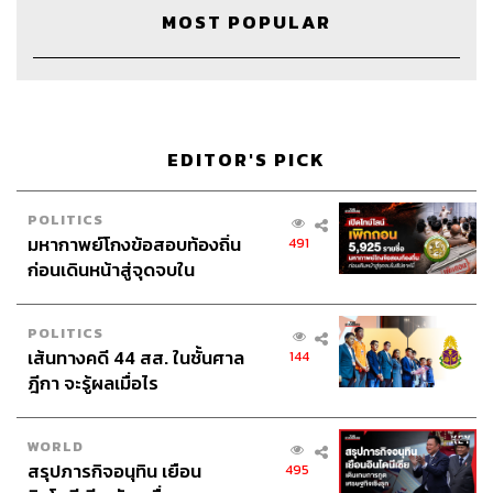
Credits
MOST POPULAR
The Host
จักรพงษ์ เมษพันธุ์, ธนธร กาญจนิศากร
Show Creator
ภูมิชาย บุญสินสุข
Episode Producer
อธิษฐาน กาญจนะพงศ์
Video Editor
จุฑาภัทร มนตรีศาสตร์
EDITOR'S PICK
Sound Director
กฤตพล จียะเกียรติ
Sound Recording Engineer
ขจีพรรณ วิจิตรรัตน์
Coordinator & Admin
อภิสิทธิ์​ หรรษาภิรมย์โชค
POLITICS
Graphic Designer
ธนิดา โตวิวัฒน์
มหากาพย์โกงข้อสอบท้องถิ่น
491
Channel Manager
เชษฐพงศ์ ชูประดิษฐ์
ก่อนเดินหน้าสู่จุดจบใน
Channel Admin
นิพพิชฌน์ ชุลีนวน, พฤกษา แซ่เต็ง
สัปดาห์นี้
Proofreader
ลักษณ์นารา พักตร์เพียงจันทร์
POLITICS
Webmaster
รพีพรรณ เกตุสมพงษ์
เส้นทางคดี 44 สส. ในชั้นศาล
144
Social Media Admins
วนัชพร ดวงนิล, สุทธกิตติ์​ สุทธา
ฎีกา จะรู้ผลเมื่อไร
วรรณกุล, ธิติกร ลิ้มทองมณี, วิมลณัฐ พรศิริอนันต์
Archive Officer
ชริน ธนอุดมกรณ์, อาทิตยา อิสสรานุสรณ์,
WORLD
ฉัฐนภา โพธิ์เงิน
สรุปภารกิจอนุทิน เยือน
495