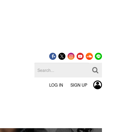
LOG IN
SIGN UP