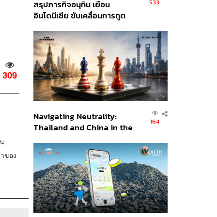
533
สรุปภารกิจอนุทิน เยือน
อินโดนีเซีย ขับเคลื่อนการทูต
เศรษฐกิจเชิงรุก ประกาศหุ้น
ส่วนยุทธศาสตร์ไทย –
อินโดนีเซีย
309
Navigating Neutrality:
164
Thailand and China in the
Age of a New Global
าน
Order
จ้าของ