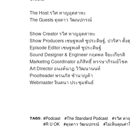
The Host
รวิศ หาญอุตสาหะ
The Guests
ดุจดาว วัฒนปกรณ์
Show Creator
รวิศ หาญอุตสาหะ
Show Producers
เชษฐพงศ์ ชูประดิษฐ์, ปวริศา ตั้ง
Episode Editor
เชษฐพงศ์ ชูประดิษฐ์
Sound Designer & Engineer
กฤตพล จียะเกียรติ
Marketing Coordinator
อภิสิทธิ์​ หรรษาภิรมย์โชค
Art Director
อนงค์นาฏ วิวัฒนานนท์
Proofreader
พรนภัส ชำนาญค้า
Webmaster
จินตนา ประชุมพันธ์
TAGS:
Podcast
The Standard Podcast
รวิศ หา
R U OK
ดุจดาว วัฒนปกรณ์
ไม่เห็นคุณค่า