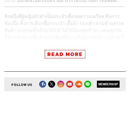
28:32
บอกคนในครอบครัวอย่างไรให้ไปบำบัดการเสพติด
สิ่งหนึ่งที่ผู้หญิงมักทำเป็นประจำเพื่อลดความเครียด คือการ
ช้อปปิ้ง ทั้งการเลือกซื้อกระเป๋า เสื้อผ้า รองเท้า ตามห้างสรรพ
สินค้า บางคนเห็นป้าย SALE ไม่ได้ต้องพุ่งเข้าหา แถมทุกวัน
นี้สะดวกสบายขึ้นด้วยการช้อปปิ้งออนไลน์ แค่คลิกๆ หน้าจอก็
มีของมาส่งถึงบ้าน
READ MORE
เมื่อสำรวจตู้เสื้อผ้าดูอาจพบว่า มีหลายชุดที่ยังไม่ได้แกะป้าย
ราคาด้วยซ้ำ รองเท้าบางคู่ก็ซื้อมาใช้แค่ไม่กี่ครั้ง แต่เราก็ยัง
ซื้อเรื่อยไปไม่หยุด หลายคนเริ่มเอะใจว่าตัวเองเข้าข่ายเสพติ
ดการช้อปปิ้งไปแล้วหรือเปล่า แล้วถ้าติดมันเข้าจริงๆ เราควร
FOLLOW US
MEMBERSHIP
ทำอย่างไร
R U OK เอพิโสดนี้อยากชวนทุกคนมาสำรวจตัวเองว่า ช้อปดุ
ขนาดไหนถึงเรียกว่าติด แล้วเราควรบำบัดตัวเองอย่างไรให้มี
สติมากขึ้นในการช้อปครั้งหน้า