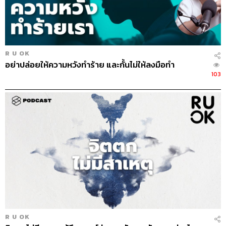
ก็มีสิทธิเสพติดการช้อปปิ้งได้เช่นกัน เพราะปัจจุบันนี้มีสิ่งเร้า
ทั้งสื่อและการตลาดมากมายที่พยายามบอกเราว่า ถ้าไม่ทำ
ตามเทรนด์ เราจะไม่สมบูรณ์ ไม่คูล ไม่ได้มาตรฐานเท่าคน
ทั่วไปในสังคม พอเจอการกระตุ้นลักษณะนี้บ่อยเข้า เราก็จะ
รู้สึกไม่พอ แล้วก็จะซื้อโดยไม่ทันคิดว่ามันจำเป็นกับเราจริง
R U OK
อย่าปล่อยให้ความหวังทำร้าย และกั้นไม่ให้ลงมือทำ
หรือเปล่า
103
เพราะการช้อปปิ้งทำให้เราได้เข้าใกล้ตัวเองใน
อุดมคติที่เราอยากเป็น ในเชิงวัตถุ ซึ่งสุดท้าย
เราก็จะยังรู้สึกขาดอยู่ดี
การช้อปปิ้งจึงทำให้เรารู้สึกได้ขยับเข้าไปใกล้
ภาพ
ตัวเองใน
อุดมคติมากขึ้นเรื่อยๆ เช่น เรามีภาพในหัวว่าอยากเป็นผู้หญิง
ที่แต่งตัวแบบนี้ ถือกระเป๋าแบบนี้ และเราสามารถเป็นแบบนั้น
ได้ด้วยการซื้อ การตลาดจึงมีส่วนสำคัญในการช้อปปิ้ง เพราะ
R U OK