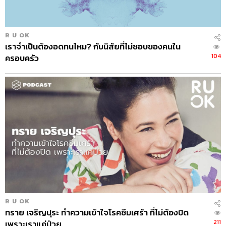
ว่า การช้อปปิ้งไม่ใช่ทางเลือกเดียวในการเติมเต็ม ลองนึก
ย้อนกลับไปถึงการช้อปปิ้งทุกครั้งของเราว่า ที่ซื้อมาทั้งหมด
นั่น
เราต้องการมันจริงๆ หรือเปล่า หรือเพียงแค่ไม่สามารถ
R U OK
ยับยั้งความอยากที่จะซื้อได้
เพราะนั่นไม่ใช่การเติมที่ถูกต้อง
เราจำเป็นต้องอดทนไหม? กับนิสัยที่ไม่ชอบของคนใน
ยิ่งเติมกลับยิ่งขาดด้วยซ้ำ
104
ครอบครัว
เมื่อเราขาด เราจะรู้สึกว่ามันโหว่หรือมีรอยรั่ว ลอง
จินตนาการว่าตัวเราเหมือนโหลใสๆ ใบหนึ่ง ถ้าเราไม่รู้ว่า
รอยโหว่มันอยู่ตรงไหน เหมือนที่เราไม่รู้ว่าจริงๆ เราโหวง
ด้วยเรื่องอะไร เติมเท่าไรมันก็ไม่เต็ม
การช้อปปิ้งมันเหมือนการเทน้ำลงไปในโหลรั่ว
เทลงไปเท่าไรก็หาย เราก็เลยต้องเติมลงไป
เรื่อยๆ ไม่หยุด
R U OK
ทราย เจริญปุระ ทำความเข้าใจโรคซึมเศร้า ที่ไม่ต้องปิด
211
เพราะเราแค่ป่วย
และรูโหว่นั้นมักเป็นนามธรรม ซึ่งเราก็ต้องเติมเต็มด้วยสิ่งที่