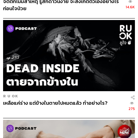
เกี่ยวข้องกับหลักจิตวิทยาและความต้องการของมนุษย์ ถ้าเรา
จิตตกไม่มีสาเหตุ รู้สึกดาวน์ง่าย จะสังเกตตัวเองอย่างไร
14.6K
ไม่รู้เท่าทันกลยุทธ์ของการตลาด เราจะเสียเงินโดยไม่รู้ตัว
ก่อนใจป่วย
ลองสังเกตว่าห้างสรรพสินค้ามักเปิดเพลงเร็ว ทำให้เรารู้สึก
เหมือนเป็นนางแบบที่เดินอยู่บนรันเวย์ ทุกอย่างจะเกิดขึ้น
อย่างรวดเร็ว ทำให้เรารู้สึกสนุกและคิดไตร่ตรองน้อยลง สาร
แห่งความสุขก็หลั่งไหลตอนนั้นจริง แต่มันจะมีฤทธิ์อยู่เพียง 1-
2 ชั่วโมงเท่านั้น ทำให้หลายครั้งเมื่อกลับไปถึงบ้าน เราต้อง
มานั่งถามตัวเองว่า ซื้อมาทำไมเยอะแยะ ความรู้สึกผิดและ
ความเครียดก็จะตามมาในที่สุด
สัญญาณเบื้องต้นของการเสพติดการช้อปปิ้ง
(Shopaholic)
R U OK
เหลือแค่ร่าง แต่ข้างในตายไปหมดแล้ว ทำอย่างไร?
1. ซื้อมาแล้วไม่ได้ใช้
เสื้อผ้าหลายชิ้นบางตัวยังไม่ได้แกะป้าย
275
ราคา บางตัวยังอยู่ในถุงด้วยซ้ำ เพราะเราไม่ได้ต้องการใช้
ของเหล่านั้นจริงๆ ความสุขจากการช้อปปิ้งที่แท้จริงไม่ใช่
‘การได้มาซึ่งของ’ แต่คือ ‘ความรู้สึกดีที่ได้ซื้อของ’