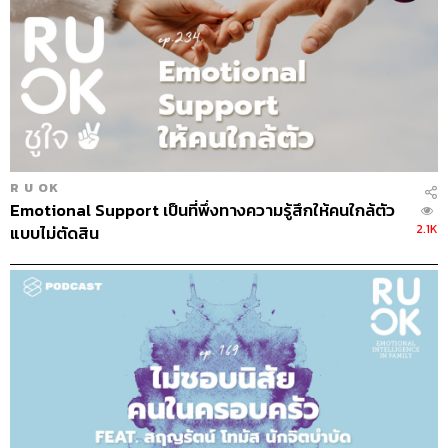
2. อยากหยุดแต่หยุดไม่ได้
ระหว่างทำงานก็แอบช้อปปิ้ง
ออนไลน์อยู่ตลอดเวลา กดสั่งซื้อโดยควบคุมตัวเองไม่ได้ แถม
ตกเย็นเข้าห้างสรรพสินค้าก็ยังซื้อแหลกด้วยความรู้สึกแค่ว่า
‘ของมันต้องมี’ และที่ชัดเจนที่สุดคือ
ระหว่างช้อปก็จะเต็มไป
ด้วยความรู้สึกผิด
แต่ไม่สามารถหยุดยั้งความอยากซื้อที่อยู่
ข้างในได้เลย
3. ไม่มีเงิน แต่ก็ยังจะช้อป
ตั้งแต่รูดบัตร ไปจนถึงหยิบยืม โดย
R U OK
เฉพาะบัตรเครดิตที่ทุกวันนี้ใช้ง่ายขึ้นมาก และพอไม่ต้องใช้
Emotional Support เป็นที่พึ่งทางความรู้สึกให้คนใกล้ตัว
2.1K
แบบไม่ตัดสิน
ธนบัตร ก็จะไม่รู้สึกถึงน้ำหนักของเงินที่จ่ายออกไป จะราคา
เท่าไรน้ำหนักของเงินก็เบาเท่ากันหมด คือเบาเท่าบัตรเครดิต
บางๆ ใบนั้น
จะจัดการตัวเองอย่างไรเมื่อเริ่มรู้ว่าเสพติ
ดการช้อปปิ้ง
‘ความรู้สึกว่าตัวเองยังดีไม่พอ’ และ ‘ความอยากได้อะไรมา
เติมเต็ม’ เป็นธรรมชาติของมนุษย์ เพียงแต่ต้องระลึกอยู่เสมอ