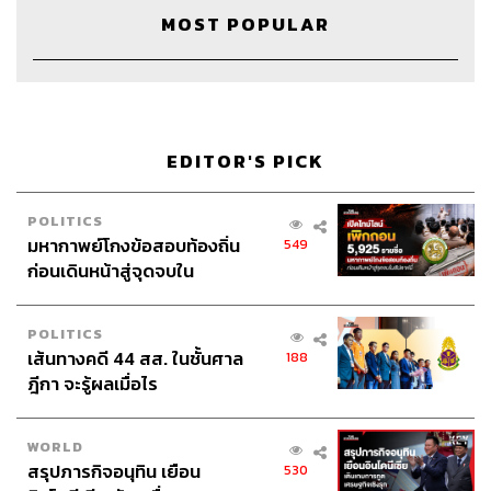
MOST POPULAR
หรือในกรณีของคนที่ความรักกำลังพัง เริ่มรู้สึกว่าตัวเองไม่มี
ค่า เขาอาจพยายามทำอะไรสักอย่างเพื่อเยียวยาให้ความรู้สึก
มีค่านั้นกลับมา ให้ตัวเองเป็นคนที่มีอำนาจ เป็นคนอย่างที่ตัว
เองอยากเป็น จึงใช้การช้อปปิ้งมาโอบอุ้มตัวเองในวันที่
อ่อนแอ อ่อนล้า ซึ่งบางครั้งยังไม่แน่ใจด้วยซ้ำว่าต้องการของ
ชิ้นนั้นจริงๆ หรือเปล่า
EDITOR'S PICK
POLITICS
การช้อปปิ้งจึงเป็นเหมือนการกระทำทาง
มหากาพย์โกงข้อสอบท้องถิ่น
549
ก่อนเดินหน้าสู่จุดจบใน
กายภาพ จับต้องได้ เพื่อเติมเต็มความกลวงโบ๋
สัปดาห์นี้
ในจิตใจที่เราจับต้องไม่ได้
POLITICS
เส้นทางคดี 44 สส. ในชั้นศาล
188
ฎีกา จะรู้ผลเมื่อไร
สาเหตุที่แท้จริงคือความรู้สึกขาดบางอย่างในจิตใจ ซึ่งเป็นต้น
เหตุในการเสพติดบางสิ่งบางอย่างเสมอ เช่น ที่เราทำงานหนัก
WORLD
อยู่ทุกวันนี้ เพราะเราต้องการเงินเดือน เพื่อจะเอาไปซื้อรถสัก
สรุปภารกิจอนุทิน เยือน
530
คนหรือบ้านสักหลัง แต่ถ้าเราลองมองลึกลงไป สาเหตุที่อยาก