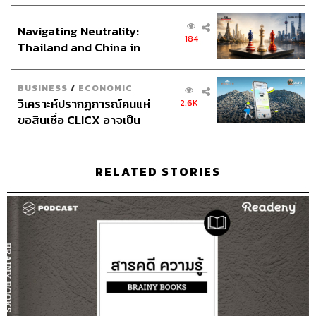
Archive Officer
ชริน ธนอุดมกรณ์, อาทิตยา อิสสรานุสรณ์,
ส่วนยุทธศาสตร์ไทย –
ฉัฐนภา โพธิ์เงิน
Navigating Neutrality:
อินโดนีเซีย
184
Thailand and China in
the Age of a New Global
Order
BUSINESS
/
ECONOMIC
วิเคราะห์ปรากฏการณ์คนแห่
2.6K
TAGS:
Podcast
พอดแคสต์
readery
ขอสินเชื่อ CLICX อาจเป็น
The Standard Podcast
เน็ต
หนังสือ
เพียงยอดภูเขาน้ำแข็ง ของ
Readery Podcast
โจ้
ปัญหาหนี้ครัวเรือนไทยที่ถูก
ซุกไว้
RELATED STORIES
1.4K