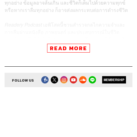
ทุกอย่าง ข้อมูลอาจล้นเกิน และชีวิตก็เต็มไปด้วยความทุกข์
หรือหากเราลืมทุกอย่าง ก็อาจส่งผลกระทบต่อการดำรงชีวิต
Readery Podcast
เอพิโสดนี้ชวนสำรวจกลไกความจำและ
การลืมผ่านหนังสือ ภาพยนตร์ และประสบการณ์ในชีวิต
ประจำวัน เพื่อให้เข้าใจตัวเองว่าเราจำเรื่องต่างๆ ได้อย่างไร
และมันก็สมเหตุสมผลที่เราจะลืมอะไรบางอย่าง เพราะแม้แต่
READ MORE
‘ตัวตน’ ของเราเองก็เป็นผลรวมของความจำและการลืมด้วย
กันทั้งนั้น
FOLLOW US
MEMBERSHIP
สามารถฟังพอดแคสต์ Readery
ผ่านแอปพลิเคชันต่างๆ ที่คุณสะดวกหรือใช้อยู่แล้วได้เลย