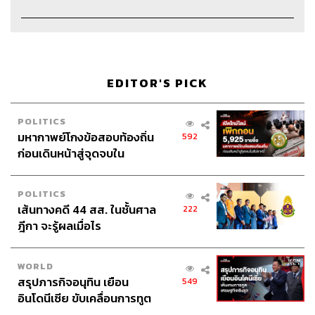
Credits
The Hosts
โจ วรรณพิณ, นัฏฐกร ปาระชัย
EDITOR'S PICK
Episode Producer
อธิษฐาน กาญจนะพงศ์
Sound Editor & Designer
เดชาณัฏฐ์ ธีรดุริยสฤษฏ์
POLITICS
Sound Engineer
กฤตพล จียะเกียรติ
มหากาพย์โกงข้อสอบท้องถิ่น
592
Sound Recording Engineer
ขจีพรรณ วิจิตรรัตน์
ก่อนเดินหน้าสู่จุดจบใน
Coordinator & Admin
อภิสิทธิ์​ หรรษาภิรมย์โชค
สัปดาห์นี้
Graphic Designer
ธนิดา โตวิวัฒน์
Illustrator
เพ็ญนภา บุปผาเจริญสุข
POLITICS
Channel Manager
เชษฐพงศ์ ชูประดิษฐ์
เส้นทางคดี 44 สส. ในชั้นศาล
222
Channel Admin
นิพพิชฌน์ ชุลีนวน, พฤกษา แซ่เต็ง
ฎีกา จะรู้ผลเมื่อไร
Channel Admin Intern
วินิธา พัฒนกุล
Proofreader
ภาวิกา ขันติศรีสกุล
WORLD
Webmaster
รพีพรรณ เกตุสมพงษ์
สรุปภารกิจอนุทิน เยือน
549
Social Media Admins
วนัชพร ดวงนิล, สุทธกิตติ์​ สุทธา
อินโดนีเซีย ขับเคลื่อนการทูต
วรรณกุล, ธิติกร ลิ้มทองมณี, วิมลณัฐ พรศิริอนันต์
เศรษฐกิจเชิงรุก ประกาศหุ้น