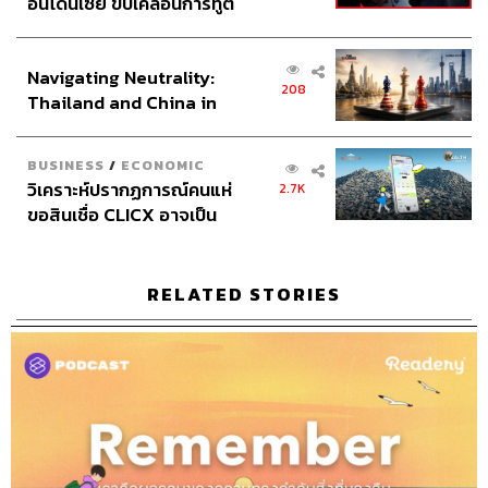
อินโดนีเซีย ขับเคลื่อนการทูต
เศรษฐกิจเชิงรุก ประกาศหุ้น
203
ส่วนยุทธศาสตร์ไทย –
Navigating Neutrality:
อินโดนีเซีย
208
Thailand and China in
ABOUT THE HOST
the Age of a New Global
THE STANDARD PODCAST
Order
BUSINESS
/
ECONOMIC
ทีมงาน THE STANDARD PODCAST
วิเคราะห์ปรากฏการณ์คนแห่
2.7K
ขอสินเชื่อ CLICX อาจเป็น
เพียงยอดภูเขาน้ำแข็ง ของ
ปัญหาหนี้ครัวเรือนไทยที่ถูก
ซุกไว้
RELATED STORIES