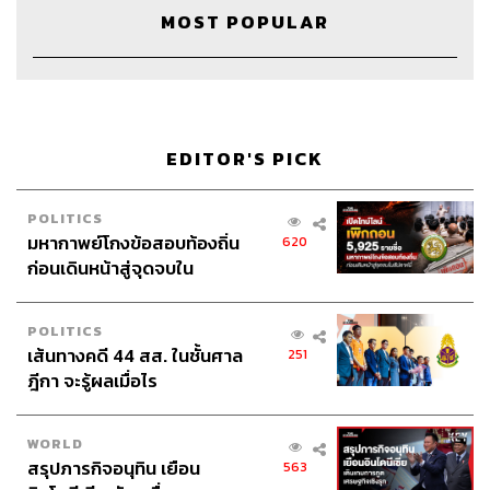
Episode Producer & Editor
อธิษฐาน กาญจนะพงศ์
MOST POPULAR
Sound Designer & Engineer
กฤตพล จียะเกียรติ
Channel Manager
เชษฐพงศ์ ชูประดิษฐ์
Art Director
อนงค์นาฏ วิวัฒนานนท์
Proofreader
ภาวิกา ขันติศรีสกุล
Webmaster
ไชยพร ศิริกลการ
EDITOR'S PICK
POLITICS
มหากาพย์โกงข้อสอบท้องถิ่น
620
ก่อนเดินหน้าสู่จุดจบใน
TAGS:
readery
หนังสือ
งานสัปดาห์หนังสือ
สัปดาห์นี้
งานมหกรรมหนังสือ
Podcast
TheStandardPodcast
POLITICS
เส้นทางคดี 44 สส. ในชั้นศาล
251
ฎีกา จะรู้ผลเมื่อไร
WORLD
สรุปภารกิจอนุทิน เยือน
563