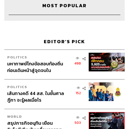
MOST POPULAR
Sound Recording Engineer
ขจีพรรณ วิจิตรรัตน์
Coordinator & Admin
อภิสิทธิ์​ หรรษาภิรมย์โชค
Art Director
อนงค์นาฏ วิวัฒนานนท์
Channel Manager
เชษฐพงศ์ ชูประดิษฐ์
Channel Admin
นิพพิชฌน์ ชุลีนวน, พฤกษา แซ่เต็ง
Proofreader
นัฐฐา สอนกลิ่น
EDITOR'S PICK
Webmaster
ไชยพร ศิริกลการ
Social Media Admins
สุทธกิตติ์​ สุทธาวรรณกุล, ธิติกร ลิ้ม
POLITICS
ทองมณี, วิมลณัฐ พรศิริอนันต์, ธัญฐรัตน์ โกมลวัฒน์, มนัส
มหากาพย์โกงข้อสอบท้องถิ่น
498
ชนก แก้วพรหม
ก่อนเดินหน้าสู่จุดจบใน
Archive Officer
อาทิตยา อิสสรานุสรณ์
สัปดาห์นี้
POLITICS
เส้นทางคดี 44 สส. ในชั้นศาล
152
ฎีกา จะรู้ผลเมื่อไร
TAGS:
Open Relationship
คนรัก
Podcast
ความรัก
ความสัมพันธ์
ชีวิตคู่
The Standard Podcast
WORLD
แฟน
สรุปภารกิจอนุทิน เยือน
503