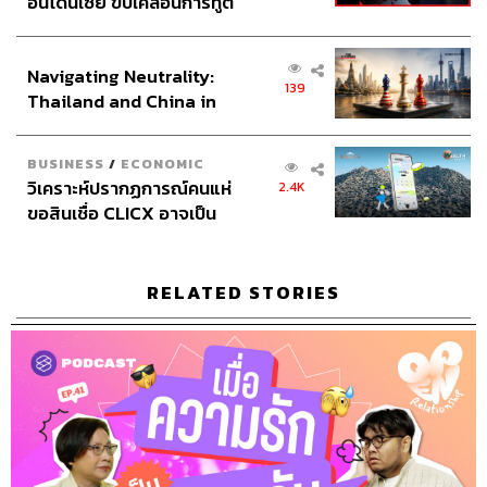
อินโดนีเซีย ขับเคลื่อนการทูต
เศรษฐกิจเชิงรุก ประกาศหุ้น
ส่วนยุทธศาสตร์ไทย –
Navigating Neutrality:
อินโดนีเซีย
139
Thailand and China in
the Age of a New Global
Order
BUSINESS
/
ECONOMIC
418
วิเคราะห์ปรากฏการณ์คนแห่
2.4K
ขอสินเชื่อ CLICX อาจเป็น
เพียงยอดภูเขาน้ำแข็ง ของ
ABOUT THE HOST
ปัญหาหนี้ครัวเรือนไทยที่ถูก
ซุกไว้
THE STANDARD PODCAST
RELATED STORIES
ทีมงาน THE STANDARD PODCAST